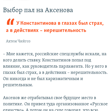
е
е
д
д
Выбор пал на Аксенова
ы
у
д
ю
У Константинова в глазах был страх,
у
щ
а в действиях – нерешительность
щ
и
и
й
Ахтем Чийгоз
й
с
с
л
– Мне кажется, российские спецслужбы искали, на
л
а
кого делать ставку. Константинов попал под
а
й
влияние, как руководитель парламента. Но у него в
й
д
глазах был страх, а в действиях – нерешительность.
д
Он никогда и не был харизматичным и
решительным.
Аксенов же отрабатывал свое будущее место в
политике. Он привел туда организованное «Русское
единство». А потом он на суде говорил, что всю