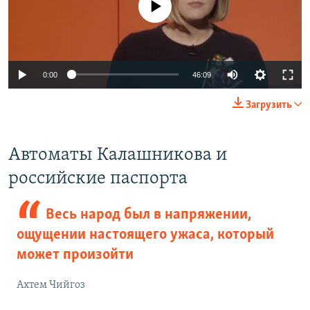
0:00
46:09
Загрузить
Автоматы Калашникова и
российские паспорта
Весь народ был в напряжении,
ощущении настоящего ужаса, который
может произойти
Ахтем Чийгоз