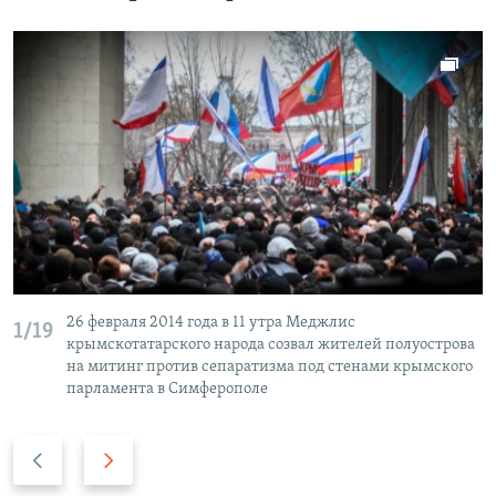
26 февраля 2014 года в 11 утра Меджлис
1/19
крымскотатарского народа созвал жителей полуострова
на митинг против сепаратизма под стенами крымского
парламента в Симферополе
П
С
р
л