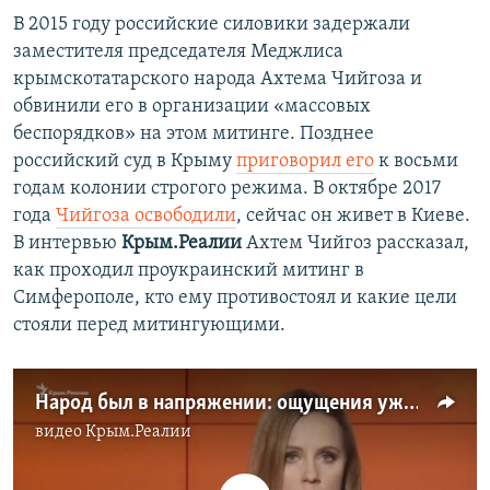
В 2015 году российские силовики задержали
заместителя председателя Меджлиса
крымскотатарского народа Ахтема Чийгоза и
обвинили его в организации «массовых
беспорядков» на этом митинге. Позднее
российский суд в Крыму ​
приговорил его
к восьми
годам колонии строгого режима. В октябре 2017
года​
Чийгоза освободили
, сейчас он живет в Киеве​.
В интервью
Крым.Реалии
Ахтем Чийгоз рассказал,
как проходил проукраинский митинг в
Симферополе, кто ему противостоял и какие цели
стояли перед митингующими.
Народ был в напряжении: ощущения ужаса, который может произойти – Чийгоз
видео
Крым.Реалии
No media source currently available