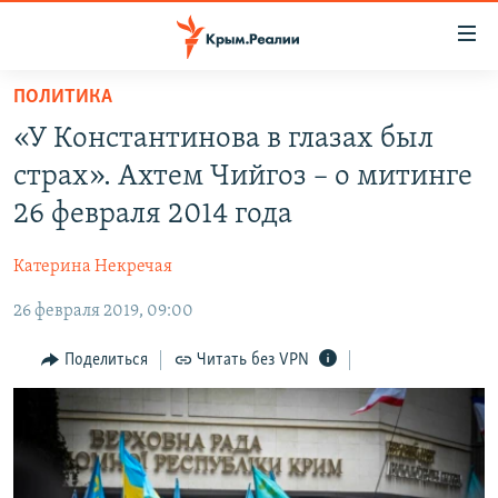
Доступность
ссылки
Вернуться
ПОЛИТИКА
к
НОВОСТИ
«У Константинова в глазах был
основному
СПЕЦПРОЕКТЫ
содержанию
страх». Ахтем Чийгоз – о митинге
ВОДА
Вернутся
ГРУЗ 200
26 февраля 2014 года
к
ИСТОРИЯ
КАРТА ВОЕННЫХ ОБЪЕКТОВ КРЫМА
главной
Катерина Некречая
ЕЩЕ
11 ЛЕТ ОККУПАЦИИ КРЫМА. 11 ИСТОРИЙ СОПРОТИВЛЕНИЯ
навигации
Вернутся
26 февраля 2019, 09:00
РАДІО СВОБОДА
ИНТЕРАКТИВ
к
КАК ОБОЙТИ БЛОКИРОВКУ
ИНФОГРАФИКА
Поделиться
Читать без VPN
поиску
ТЕЛЕПРОЕКТ КРЫМ.РЕАЛИИ
Українською
СОВЕТЫ ПРАВОЗАЩИТНИКОВ
Qırımtatar
ПРОПАВШИЕ БЕЗ ВЕСТИ