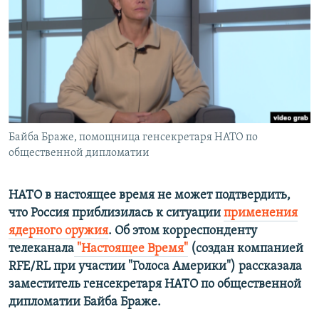
ПРИСОЕДИНЯЙТЕСЬ!
ПОБЕДИТЕЛЕЙ НЕ СУДЯТ?
КРЫМ.НЕПОКОРЕННЫЙ
ELIFBE
УКРАИНСКАЯ ПРОБЛЕМА КРЫМА
Все сайты RFE/RL
Байба Браже, помощница генсекретаря НАТО по
общественной дипломатии
НАТО в настоящее время не может подтвердить,
что Россия приблизилась к ситуации
применения
ядерного оружия
. Об этом корреспонденту
телеканала
"Настоящее Время"
​(создан компанией
RFE/RL при участии "Голоса Америки") ​рассказала
заместитель генсекретаря НАТО по общественной
дипломатии Байба Браже.