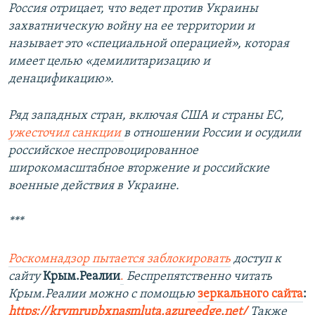
Россия отрицает, что ведет против Украины
захватническую войну на ее территории и
называет это «специальной операцией», которая
имеет целью «демилитаризацию и
денацификацию».
Ряд западных стран, включая США и страны ЕС,
ужесточил санкции
в отношении России и осудили
российское неспровоцированное
широкомасштабное вторжение и российские
военные действия в Украине.
***
Роскомнадзор пытается заблокировать
доступ к
сайту
Крым.Реалии
.
Беспрепятственно читать
Крым.Реалии можно с помощью
зеркального сайта
:
https://krymrupbxnasmluta.azureedge.net/
Также