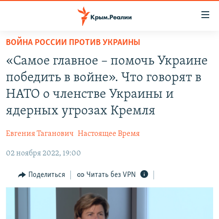
Доступность
ссылки
Вернуться
ВОЙНА РОССИИ ПРОТИВ УКРАИНЫ
к
НОВОСТИ
«Самое главное – помочь Украине
основному
СПЕЦПРОЕКТЫ
содержанию
победить в войне». Что говорят в
ВОДА
Вернутся
ГРУЗ 200
НАТО о членстве Украины и
к
ИСТОРИЯ
КАРТА ВОЕННЫХ ОБЪЕКТОВ КРЫМА
ядерных угрозах Кремля
главной
ЕЩЕ
11 ЛЕТ ОККУПАЦИИ КРЫМА. 11 ИСТОРИЙ СОПРОТИВЛЕНИЯ
навигации
Евгения Таганович
Настоящее Время
Вернутся
РАДІО СВОБОДА
ИНТЕРАКТИВ
к
02 ноября 2022, 19:00
КАК ОБОЙТИ БЛОКИРОВКУ
ИНФОГРАФИКА
поиску
Поделиться
Читать без VPN
ТЕЛЕПРОЕКТ КРЫМ.РЕАЛИИ
Українською
СОВЕТЫ ПРАВОЗАЩИТНИКОВ
Qırımtatar
ПРОПАВШИЕ БЕЗ ВЕСТИ