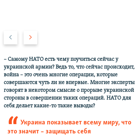
П
С
р
л
е
е
д
д
– Самому НАТО есть чему поучиться сейчас у
ы
у
украинской армии? Ведь то, что сейчас происходит,
д
ю
война – это очень многие операции, которые
у
щ
совершаются чуть ли не впервые. Многие эксперты
щ
и
говорят в некотором смысле о прорыве украинской
и
й
стороны в совершении таких операций. НАТО для
й
с
себя делает какие-то такие выводы?
с
л
л
а
Украина показывает всему миру, что
а
й
это значит – защищать себя
й
д