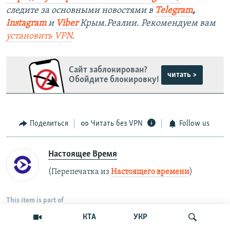
следите за основными новостями в
Telegram
,
Instagram
и
Viber
Крым.Реалии. Рекомендуем вам
установить
VPN
.
Сайт заблокирован?
читать >
Обойдите блокировку!
Поделиться
Читать без VPN
Follow us
Настоящее Время
(Перепечатка из
Настоящего времени
)
This item is part of
КТА
УКР
Украина
Россия
Мир
Политика