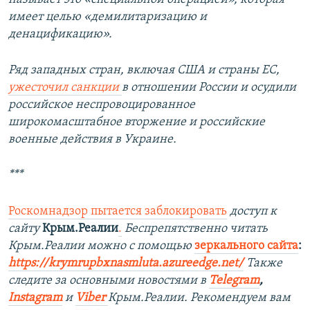
имеет целью «демилитаризацию и
денацификацию».
Ряд западных стран, включая США и страны ЕС,
ужесточил санкции
в отношении России и осудили
российское неспровоцированное
широкомасштабное вторжение и российские
военные действия в Украине.
***
Роскомнадзор пытается заблокировать
доступ к
сайту
Крым.Реалии
.
Беспрепятственно читать
Крым.Реалии можно с помощью
зеркального сайта
:
https://krymrupbxnasmluta.azureedge.net/
Также
следите за основными новостями в
Telegram
,
Instagram
и
Viber
Крым.Реалии. Рекомендуем вам