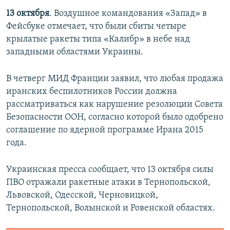
и
й
13 октября
. Воздушное командования «Запад» в
й
с
Фейсбуке отмечает, что были сбиты четыре
с
л
крылатые ракеты типа «Калибр» в небе над
л
а
западными областями Украины.
а
й
й
д
В четверг МИД Франции заявил, что любая продажа
д
иранских беспилотников России должна
рассматриваться как нарушение резолюции Совета
Безопасности ООН, согласно которой было одобрено
соглашение по ядерной программе Ирана 2015
года.
Украинская пресса сообщает, что 13 октября силы
ПВО отражали ракетные атаки в Тернопольской,
Львовской, Одесской, Черновицкой,
Тернопольской, Волынской и Ровенской областях.