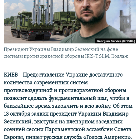
ПРИСОЕДИНЯЙТЕСЬ!
ПОБЕДИТЕЛЕЙ НЕ СУДЯТ?
КРЫМ.НЕПОКОРЕННЫЙ
ELIFBE
УКРАИНСКАЯ ПРОБЛЕМА КРЫМА
Все сайты RFE/RL
Президент Украины Владимир Зеленский на фоне
системы противоракетной обороны IRIS-T SLM. Коллаж
КИЕВ – Предоставление Украине достаточного
количества современных систем
противовоздушной и противоракетной обороны
позволит сделать фундаментальный шаг, чтобы в
ближайшее время закончить и всю войну. Об этом
13 октября заявил президент Украины
Владимир
Зеленский
, выступая на пленарном заседании
осенней сессии Парламентской ассамблеи Совета
Европы, пишет русская служба «Голоса Америки».