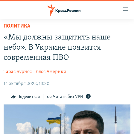
Доступность
ссылки
Вернуться
ПОЛИТИКА
к
НОВОСТИ
«Мы должны защитить наше
основному
СПЕЦПРОЕКТЫ
содержанию
небо». В Украине появится
ВОДА
Вернутся
ГРУЗ 200
современная ПВО
к
ИСТОРИЯ
КАРТА ВОЕННЫХ ОБЪЕКТОВ КРЫМА
главной
Тарас Бурнос
Голос Америки
ЕЩЕ
11 ЛЕТ ОККУПАЦИИ КРЫМА. 11 ИСТОРИЙ СОПРОТИВЛЕНИЯ
навигации
Вернутся
14 октября 2022, 13:30
РАДІО СВОБОДА
ИНТЕРАКТИВ
к
КАК ОБОЙТИ БЛОКИРОВКУ
ИНФОГРАФИКА
Поделиться
Читать без VPN
поиску
ТЕЛЕПРОЕКТ КРЫМ.РЕАЛИИ
Українською
СОВЕТЫ ПРАВОЗАЩИТНИКОВ
Qırımtatar
ПРОПАВШИЕ БЕЗ ВЕСТИ