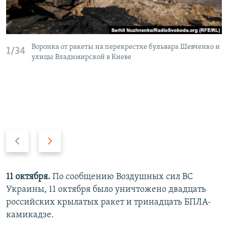
Воронка от ракеты на перекрестке бульвара Шевченко и
1/34
улицы Владимирской в Киеве
П
С
р
л
е
е
д
д
11 октября.
По сообщению Воздушных сил ВС
ы
у
Украины, 11 октября было уничтожено двадцать
д
ю
российских крылатых ракет и тринадцать БПЛА-
у
щ
камикадзе.
щ
и