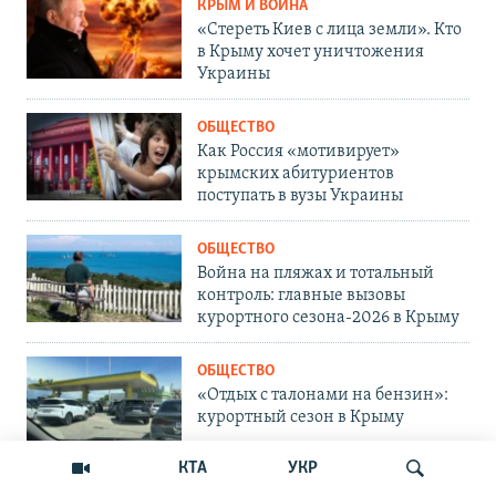
КРЫМ И ВОЙНА
«Стереть Киев с лица земли». Кто
в Крыму хочет уничтожения
Украины
ОБЩЕСТВО
Как Россия «мотивирует»
крымских абитуриентов
поступать в вузы Украины
ОБЩЕСТВО
Война на пляжах и тотальный
контроль: главные вызовы
курортного сезона-2026 в Крыму
ОБЩЕСТВО
«Отдых с талонами на бензин»:
курортный сезон в Крыму
КТА
УКР
ОБЩЕСТВО