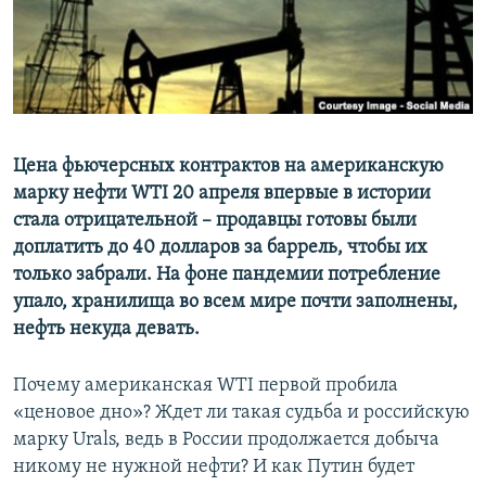
ПРИСОЕДИНЯЙТЕСЬ!
ПОБЕДИТЕЛЕЙ НЕ СУДЯТ?
КРЫМ.НЕПОКОРЕННЫЙ
ELIFBE
УКРАИНСКАЯ ПРОБЛЕМА КРЫМА
Все сайты RFE/RL
Цена фьючерсных контрактов на американскую
марку нефти WTI 20 апреля впервые в истории
стала отрицательной – продавцы готовы были
доплатить до 40 долларов за баррель, чтобы их
только забрали. На фоне пандемии потребление
упало, хранилища во всем мире почти заполнены,
нефть некуда девать.
Почему американская WTI первой пробила
«ценовое дно»? Ждет ли такая судьба и российскую
марку Urals, ведь в России продолжается добыча
никому не нужной нефти? И как Путин будет