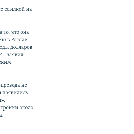
со ссылкой на
 то, что она
ию в России
арды долларов
 ‒ заявил
ьским
опровода не
я появились
й»,
стройки около
а.