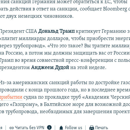
ения санкций Германия может обратиться к ЕС, чтобы
ть действия в ответ на санкции, сообщает Bloomberg 
от двух немецких чиновников.
Президент США
Дональд Трамп
критикует Германию за
«платит миллиарды долларов, чтобы приобрести энерг
через трубопровод». «Что это такое? Вы тратите милли
на Россию, а потом мы должны защищать вас от России?
Трамп во время совместной пресс-конференции с пол
президентом
Анджеем Дудой
на этой неделе.
Из-за американских санкций работы по достройке газ
проводили с конца прошлого года, но в последнее врем
прибытии
судна по прокладке труб «Академик Черски
го «Газпрому», в Балтийское море для возможной до
ов трубопровода, необходимых для завершения проект
ся
Читать без VPN
Follow us
Печать