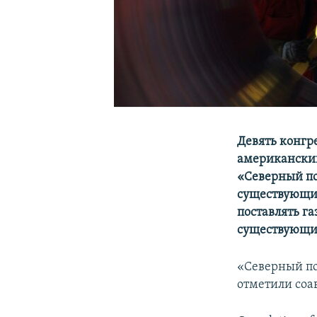
Девять конгр
американский
«Северный по
существующих
поставлять га
существующих
«Северный по
отметили соа