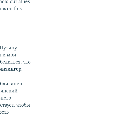
old our allies
ons on this
 Путину
я и мои
бедиться, что
инзингер
.
убликанец
оянский
ьного
ствует, чтобы
ость