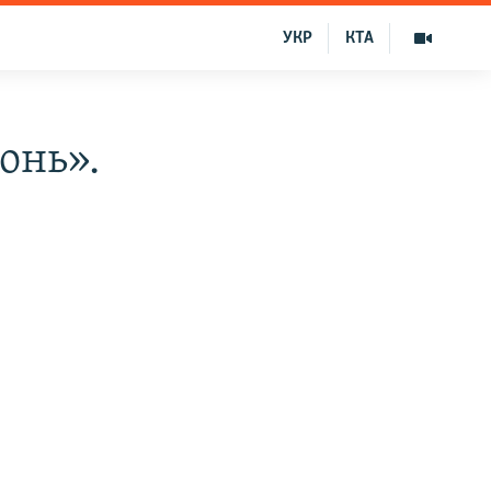
УКР
КТА
онь».