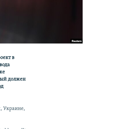
оект в
вода
же
рый должен
од
, Украине,