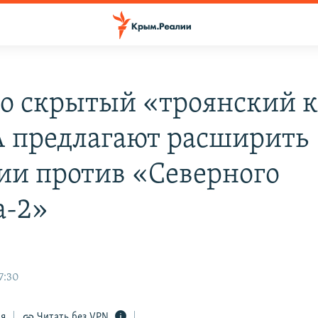
о скрытый «троянский к
 предлагают расширить
ии против «Северного
а-2»
7:30
ся
Читать без VPN