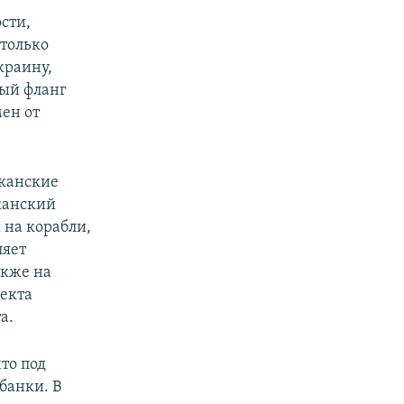
сти,
 только
краину,
ый фланг
мен от
канские
канский
 на корабли,
ляет
акже на
екта
а.
то под
банки. В