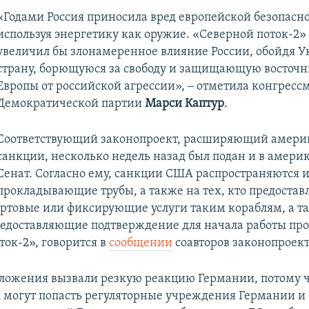
«Годами Россия приносила вред европейской безопасно
используя энергетику как оружие. «Северной поток-2»
увеличил бы злонамеренное влияние России, обойдя У
страну, борющуюся за свободу и защищающую восточн
Европы от российской агрессии», ‒ отметила конгресс
Демократической партии
Марси Каптур
.
Соответствующий законопроект, расширяющий амери
санкции, несколько недель назад был подан и в амери
Сенат. Согласно ему, санкции США распространяются и
прокладывающие трубы, а также на тех, кто предостав
ортовые или фиксирующие услуги таким кораблям, а т
едоставляющие подтверждение для начала работы про
ток-2», говорится в
сообщении
соавторов законопроект
ложения вызвали резкую реакцию Германии, потому ч
могут попасть регуляторные учреждения Германии и 