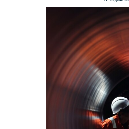
ПОБЕДИТЕЛЕЙ НЕ СУДЯТ?
КРЫМ.НЕПОКОРЕННЫЙ
ELIFBE
УКРАИНСКАЯ ПРОБЛЕМА КРЫМА