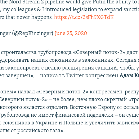
the Nord Stream 2 pipeline would give Putin the ability to h
, my colleagues & I introduced legislation to expand sancti
re that never happens.
https://t.co/3sFh9XGTdK
nger (@RepKinzinger)
June 25, 2020
строительства трубопровода «Северный поток-2» даст
удерживать наших союзников в заложниках. Сегодня 
ли законопроект с целью расширения санкций, чтобы у
ет завершен», ‒ написал в Twitter конгрессмен
Адам К
онем» назвал «Северный поток-2» конгрессмен-респ
еверный поток-2» ‒ не более, чем плохо скрытый «тр
которого является отделить Восточную Европу от остал
Трубопровод не имеет финансовой подоплеки ‒ он суще
 союзников в Украине и Польше и увеличить зависим
опы от российского газа».