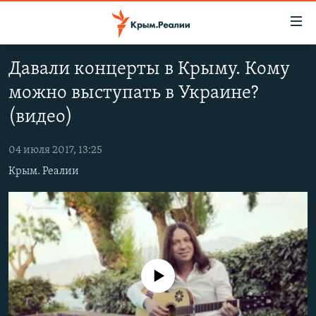
Доступность
ссылки
Вернуться
Давали концерты в Крыму. Кому
к
НОВОСТИ
можно выступать в Украине?
основному
СПЕЦПРОЕКТЫ
содержанию
(видео)
ВОДА
Вернутся
ГРУЗ 200
к
04 июля 2017, 13:25
ИСТОРИЯ
КАРТА ВОЕННЫХ ОБЪЕКТОВ КРЫМА
главной
Крым. Реалии
ЕЩЕ
11 ЛЕТ ОККУПАЦИИ КРЫМА. 11 ИСТОРИЙ СОПРОТИВЛЕНИЯ
навигации
Вернутся
РАДІО СВОБОДА
ИНТЕРАКТИВ
к
КАК ОБОЙТИ БЛОКИРОВКУ
ИНФОГРАФИКА
поиску
ТЕЛЕПРОЕКТ КРЫМ.РЕАЛИИ
Українською
No media source currently available
СОВЕТЫ ПРАВОЗАЩИТНИКОВ
Qırımtatar
ПРОПАВШИЕ БЕЗ ВЕСТИ