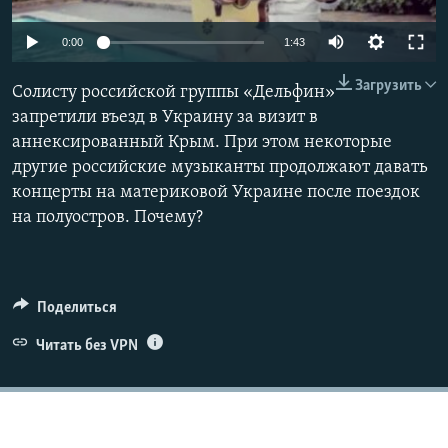
ПРИСОЕДИНЯЙТЕСЬ!
ПОБЕДИТЕЛЕЙ НЕ СУДЯТ?
0:00
1:43
КРЫМ.НЕПОКОРЕННЫЙ
Загрузить
ELIFBE
Солисту российской группы «Дельфин»
запретили въезд в Украину за визит в
УКРАИНСКАЯ ПРОБЛЕМА КРЫМА
аннексированный Крым. При этом некоторые
Все сайты RFE/RL
другие российские музыканты продолжают давать
концерты на материковой Украине после поездок
на полуостров. Почему?
Поделиться
Читать без VPN