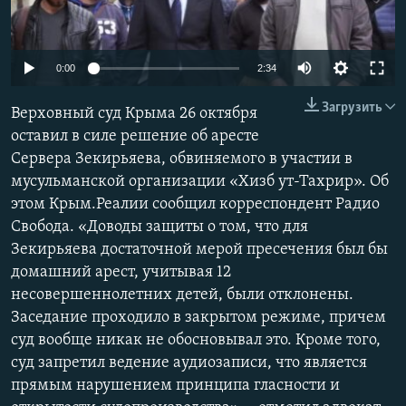
ПРИСОЕДИНЯЙТЕСЬ!
ПОБЕДИТЕЛЕЙ НЕ СУДЯТ?
КРЫМ.НЕПОКОРЕННЫЙ
0:00
2:34
ELIFBE
Загрузить
Верховный суд Крыма 26 октября
УКРАИНСКАЯ ПРОБЛЕМА КРЫМА
оставил в силе решение об аресте
Все сайты RFE/RL
Сервера Зекирьяева, обвиняемого в участии в
мусульманской организации «Хизб ут-Тахрир». Об
этом Крым.Реалии сообщил корреспондент Радио
Свобода. «Доводы защиты о том, что для
Зекирьяева достаточной мерой пресечения был бы
домашний арест, учитывая 12
несовершеннолетних детей, были отклонены.
Заседание проходило в закрытом режиме, причем
суд вообще никак не обосновывал это. Кроме того,
суд запретил ведение аудиозаписи, что является
прямым нарушением принципа гласности и