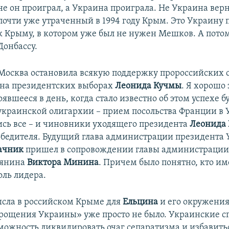
не он проиграл, а Украина проиграла. Не Украина верн
почти уже утраченный в 1994 году Крым. Это Украину
к Крыму, в котором уже был не нужен Мешков. А потом
Донбассу.
Москва остановила всякую поддержку пророссийских 
 на президентских выборах
Леонида Кучмы
. Я хорошо
оявшееся в день, когда стало известно об этом успехе 
украинской олигархии – прием посольства Франции в
ись все – и чиновники уходящего президента
Леонида 
бедителя. Будущий глава администрации президента
ачник
пришел в сопровождении главы администрации
иянина
Виктора Минина
. Причем было понятно, кто им
оль лидера.
сла в российском Крыме для
Ельцина
и его окружения
рощения Украины» уже просто не было. Украинские 
можность ликвидировать очаг сепаратизма и избавитьс