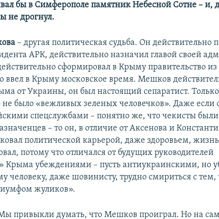
вал бы в Симферополе памятник Небесной Сотне – и, 
ы не дрогнул.
ова
– другая политическая судьба. Он действительно 
идента АРК, действительно назначил главой своей а
действительно сформировал в Крыму правительство из
о ввел в Крыму московское время. Мешков действител
ыма от Украины, он был настоящий сепаратист. Только 
о не было «вежливых зеленых человечков». Даже если 
ийскими спецслужбами – понятно же, что чекисты были 
значенцев – то он, в отличие от Аксенова и Константи
сковал политической карьерой, даже здоровьем, жизнь
овал, потому что отличался от будущих руководителей
» Крыма убеждениями – пусть антиукраинскими, но 
у человеку, даже шовинисту, трудно смириться с тем,
риумфом жуликов».
Мы привыкли думать, что Мешков проиграл. Но на сам