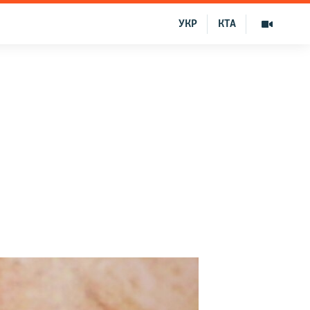
УКР
КТА