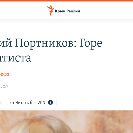
ий Портников: Горе
атиста
иков
3:57
ся
Читать без VPN