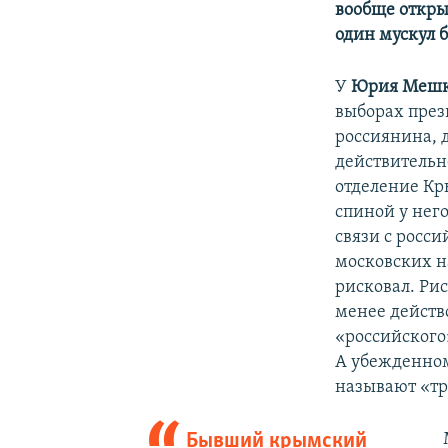
вообще откры
один мускул б
У
Юрия Мешк
выборах през
россиянина, 
действительн
отделение Кр
спиной у нег
связи с росс
московских на
рисковал. Ри
менее действ
«российского
А убежденном
называют «т
Бывший крымский