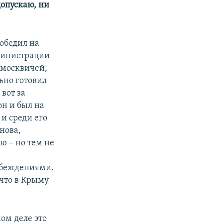
допускаю, ни
победил на
дминистрации
 москвичей,
ьно готовил
вот за
он и был на
и среди его
нова,
ю – но тем не
убеждениями.
 что в Крыму
ом деле это