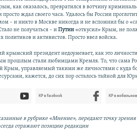
рым, как оказалось, превратился в вотчину криминал
 просто ждал своего часа. Удалось бы России проглоти
мом – и никто в Москве никогда и не вспомнил бы о «
Стало не получаться – и
Путин
«откусил» Крым, не пола
х политиков и активистов. Просто ввел войска.
й крымский президент недоумевает, как это личности
м прошлым стали любимцами Кремля. То, что сама Рос
й Крым, управляемый такими же личностями с куда 
есурсами, кажется, до сих пор осталось тайной для Ю
КР в Facebook
КР в мобильно
казанные в рубрике «Мнение», передают точку зрения
 всегда отражают позицию редакции