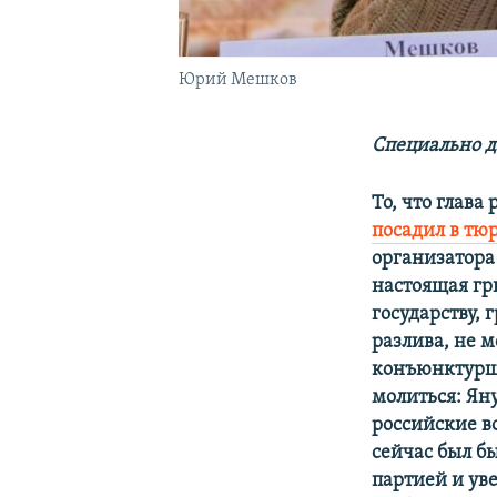
Юрий Мешков
Специально д
То, что глав
посадил в тю
организатора
настоящая гр
государству,
разлива, не м
конъюнктурщи
молиться: Яну
российские в
сейчас был б
партией и ув