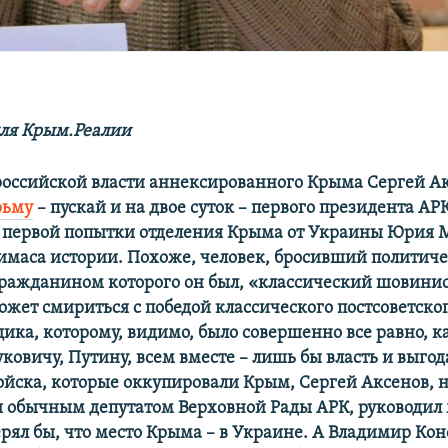
ля Крым.Реалии
а российской власти аннексированного Крыма Сергей А
рьму
– пускай и на двое суток – первого президента АР
 первой попытки отделения Крыма от Украины Юрия 
имаса истории. Похоже, человек, бросивший политич
 гражданином которого он был, «классический шовинис
ожет смириться с победой классического постсоветско
ка, которому, видимо, было совершенно все равно, к
ковичу, Путину, всем вместе – лишь бы власть и выгод
ойска, которые оккупировали Крым, Сергей Аксенов, 
ы обычным депутатом Верховной Рады АРК, руководил
ерял бы, что место Крыма – в Украине. А Владимир Ко