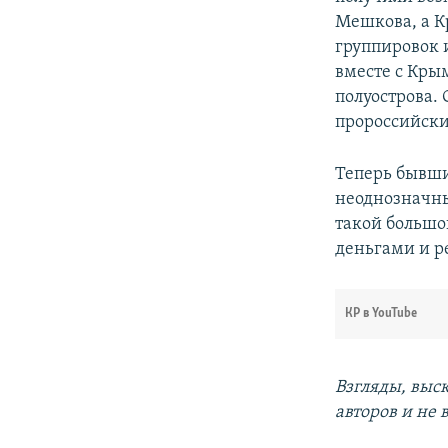
Мешкова, а К
группировок и
вместе с Кры
полуострова. 
пророссийски
Теперь бывши
неоднозначны
такой большо
деньгами и р
КР в YouTube
Взгляды, выс
авторов и не