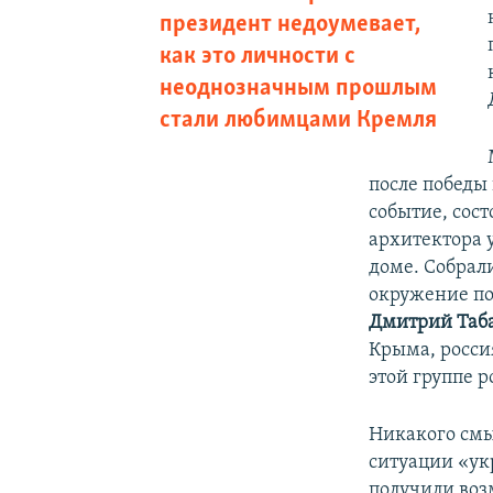
президент недоумевает,
как это личности с
неоднозначным прошлым
стали любимцами Кремля
после победы
событие, сост
архитектора 
доме. Собрал
окружение по
Дмитрий Таб
Крыма, росс
этой группе р
Никакого смы
ситуации «ук
получили воз