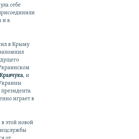
ула себе
 присоединили
 и к
сил в Крыму
 запомнил
будущего
 Украинском
Кравчука
, и
 Украины
 президента
енно играет в
 в этой новой
спецслужбы
я от