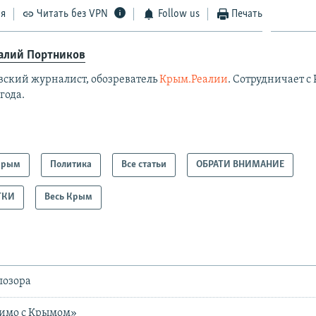
ся
Читать без VPN
Follow us
Печать
алий Портников
вский журналист, обозреватель
Крым.Реалии
. Сотрудничает с 
 года.
Крым
Политика
Все статьи
ОБРАТИ ВНИМАНИЕ
ТКИ
Весь Крым
позора
тимо с Крымом»