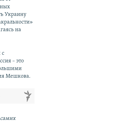
ьных
ть Украину
сакральности»
гаясь на
 с
сия – это
большими
рия Мешкова.
м
 самих