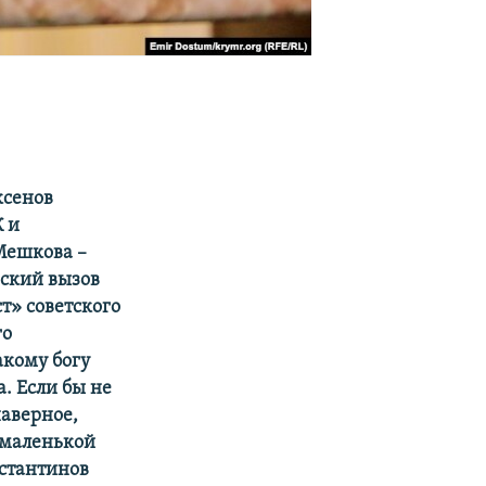
ксенов
К и
Мешкова –
еский вызов
т» советского
го
акому богу
а. Если бы не
наверное,
 маленькой
нстантинов