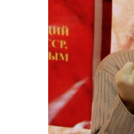
ПОБЕДИТЕЛЕЙ НЕ СУДЯТ?
КРЫМ.НЕПОКОРЕННЫЙ
ELIFBE
УКРАИНСКАЯ ПРОБЛЕМА КРЫМА