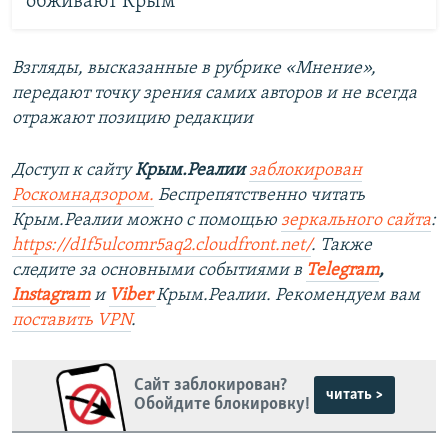
обживают Крым
Взгляды, высказанные в рубрике «Мнение»,
передают точку зрения самих авторов и не всегда
отражают позицию редакции
Доступ к сайту
Крым.Реалии
заблокирован
Роскомнадзором.
Беспрепятственно читать
Крым.Реалии можно с помощью
зеркального сайта
:
https://d1f5ulcomr5aq2.cloudfront.net/
.
Также
следите за основными событиями в
Telegram
,
Instagram
и
Viber
Крым.Реалии. Рекомендуем вам
поставить
VPN
.
Сайт заблокирован?
читать >
Обойдите блокировку!