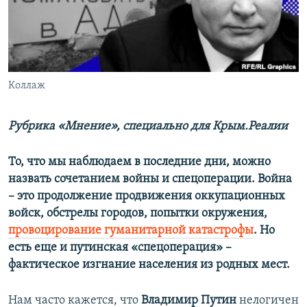
ПРИСОЕДИНЯЙТЕСЬ!
ПОБЕДИТЕЛЕЙ НЕ СУДЯТ?
КРЫМ.НЕПОКОРЕННЫЙ
ELIFBE
Коллаж
УКРАИНСКАЯ ПРОБЛЕМА КРЫМА
Все сайты RFE/RL
Рубрика «Мнение», специально для Крым.Реалии
То, что мы наблюдаем в последние дни, можно
назвать сочетанием войны и спецоперации. Война
– это продолжение продвижения оккупационных
войск, обстрелы городов, попытки окружения,
провоцирование гуманитарной катастрофы
. Но
есть еще и путинская «спецоперация» –
фактическое изгнание населения из родных мест.
Нам часто кажется, что
Владимир Путин
нелогичен