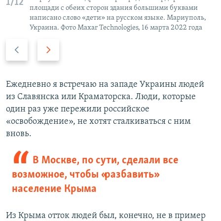
1/12
площади с обеих сторон здания большими буквами
написано слово «дети» на русском языке. Мариуполь,
Украина. Фото Maxar Technologies, 16 марта 2022 года
П
С
р
л
е
е
д
д
Ежедневно я встречаю на западе Украины людей
ы
у
из Славянска или Краматорска. Люди, которые
д
ю
один раз уже пережили российское
у
щ
«освобождение», не хотят сталкиваться с ним
щ
и
вновь.
и
й
й
с
В Москве, по сути, сделали все
с
л
возможное, чтобы «разбавить»
л
а
население Крыма
а
й
й
д
Из Крыма отток людей был, конечно, не в пример
д