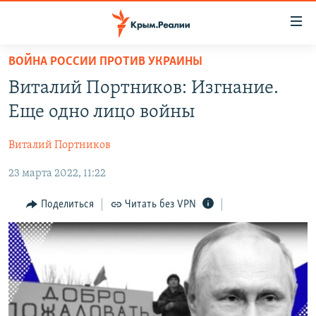
Доступность
ссылки
Вернуться
ВОЙНА РОССИИ ПРОТИВ УКРАИНЫ
к
НОВОСТИ
Виталий Портников: Изгнание.
основному
СПЕЦПРОЕКТЫ
содержанию
Еще одно лицо войны
ВОДА
Вернутся
ГРУЗ 200
к
Виталий Портников
ИСТОРИЯ
КАРТА ВОЕННЫХ ОБЪЕКТОВ КРЫМА
главной
23 марта 2022, 11:22
ЕЩЕ
11 ЛЕТ ОККУПАЦИИ КРЫМА. 11 ИСТОРИЙ СОПРОТИВЛЕНИЯ
навигации
Вернутся
РАДІО СВОБОДА
ИНТЕРАКТИВ
Поделиться
Читать без VPN
к
КАК ОБОЙТИ БЛОКИРОВКУ
ИНФОГРАФИКА
поиску
ТЕЛЕПРОЕКТ КРЫМ.РЕАЛИИ
Українською
СОВЕТЫ ПРАВОЗАЩИТНИКОВ
Qırımtatar
ПРОПАВШИЕ БЕЗ ВЕСТИ