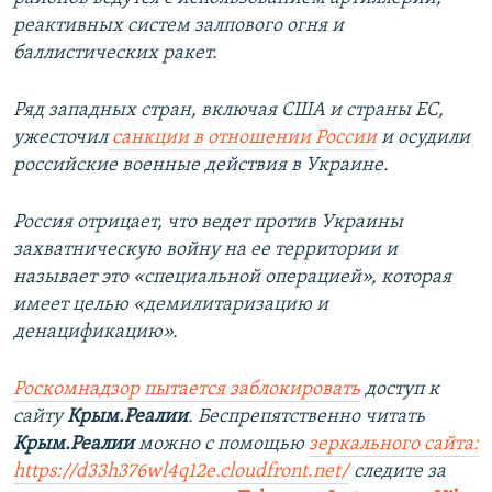
реактивных систем залпового огня и
баллистических ракет.
Ряд западных стран, включая США и страны ЕС,
ужесточил
санкции в отношении России
и осудили
российские военные действия в Украине.
Россия отрицает, что ведет против Украины
захватническую войну на ее территории и
называет это «специальной операцией», которая
имеет целью «демилитаризацию и
денацификацию».
Роскомнадзор пытается заблокировать
доступ к
сайту
Крым.Реалии
. Беспрепятственно читать
Крым.Реалии
можно с помощью
зеркального сайта:
https://d33h376wl4q12e.cloudfront.net/
следите за