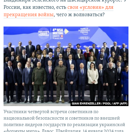
Владимира Зеленского на швейцарском курорте. У
России, как известно, есть
свои «условия» для
прекращения войны
, чего ж волноваться?
Участники четвертой встречи советников по
национальной безопасности и советников по внешней
политике лидеров государств по реализации украинской
«формулы мира». Давос, Швейцария, 14 января 2024 года