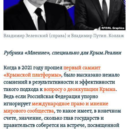
ПРИСОЕДИНЯЙТЕСЬ!
ПОБЕДИТЕЛЕЙ НЕ СУДЯТ?
КРЫМ.НЕПОКОРЕННЫЙ
ELIFBE
Владимир Зеленский (справа) и Владимир Путин. Коллаж
УКРАИНСКАЯ ПРОБЛЕМА КРЫМА
Все сайты RFE/RL
Рубрика «Мнение», специально для Крым.Реалии
Когда в 2021 году прошел
первый саммит
«Крымской платформы»
, было высказано немало
сомнений в результативности и эффективности
такого подхода к
вопросу о деоккупации Крыма
.
Ведь если Российская Федерация упорно
игнорирует
международное право и мнение
мирового сообщества
, то какое имеет, в конечном
счете, значение, сколько глав государств и
правительств соберется на встрече, посвященной