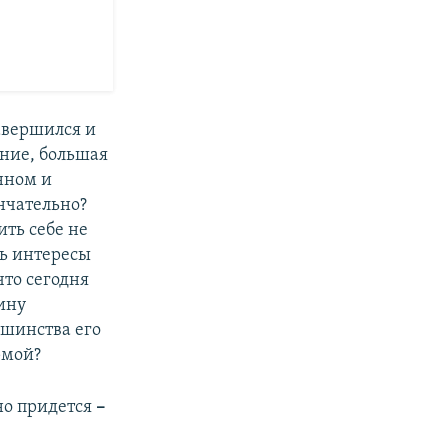
авершился и
ение, большая
нном и
нчательно?
ть себе не
ть интересы
что сегодня
ину
ьшинства его
рмой?
но придется
–