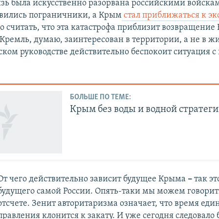
язь была искусственно разорвана российскими войскам
вились пограничники, а Крым
стал приближаться к эк
Но считать, что эта катастрофа приблизит возвращение
Кремль, думаю, заинтересован в территории, а не в жи
йском руководстве действительно беспокоит ситуация 
БОЛЬШЕ ПО ТЕМЕ:
Крым без воды и водной стратег
От чего действительно зависит будущее Крыма
–
​так эт
будущего самой России. Опять-таки мы можем говорит
отсчете. Зенит авторитаризма означает, что время еди
правления клонится к закату. И уже сегодня следовало 