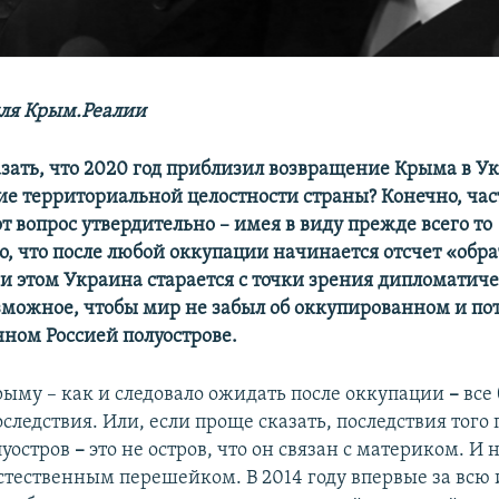
ля Крым.Реалии
зать, что 2020 год приблизил возвращение Крыма в У
ие территориальной целостности страны? Конечно, час
от вопрос утвердительно –​ имея в виду прежде всего то
о, что после любой оккупации начинается отсчет «обр
и этом Украина старается с точки зрения дипломатич
озможное, чтобы мир не забыл об оккупированном и по
ном Россией полуострове.
рыму – как и следовало ожидать после оккупации
–
все 
следствия. Или, если проще сказать, последствия того 
луостров
–
это не остров, что он связан с материком. И 
естественным перешейком. В 2014 году впервые за всю