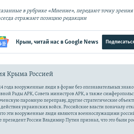
казанные в рубрике «Мнение», передают точку зрения
 всегда отражают позицию редакции
Крым, читай нас в Google News
Подписатьс
ия Крыма Россией
14 года вооруженные люди в форме без опознавательных знако
овной Рады АРК, Совета министров АРК, а также симферополь
рченскую паромную переправу, другие стратегические объект
действия украинских войск. Российские власти поначалу от
 что эти вооруженные люди являются военнослужащими росси
 президент России Владимир Путин признал, что это были р