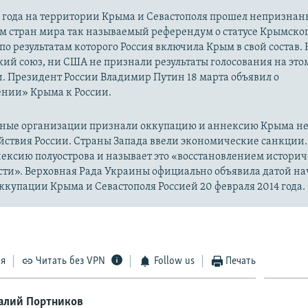
14 года на территории Крыма и Севастополя прошел непризна
м стран мира так называемый референдум о статусе Крымско
 по результатам которого Россия включила Крым в свой состав.
ий союз, ни США не признали результаты голосования на это
. Президент России Владимир Путин 18 марта объявил о
нии» Крыма к России.
ые организации признали оккупацию и аннексию Крыма н
йствия России. Страны Запада ввели экономические санкции.
ексию полуострова и называет это «восстановлением истори
сти». Верховная Рада Украины официально объявила датой на
купации Крыма и Севастополя Россией 20 февраля 2014 года.
ся
Читать без VPN
Follow us
Печать
алий Портников