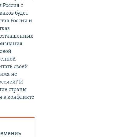
я Россия с
каков будет
став России и
тказ
возглашенных
признания
овой
венной
итать своей
рыма не
оссией? И
дние страны
ся в конфликте
ремени»