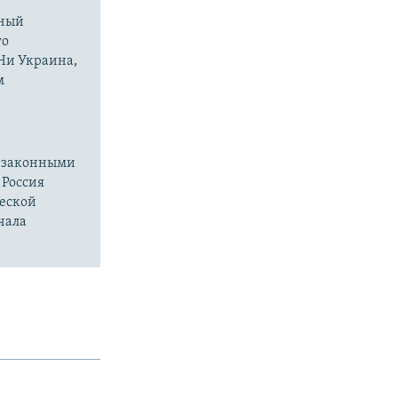
нный
го
 Ни Украина,
м
езаконными
 Россия
ческой
чала