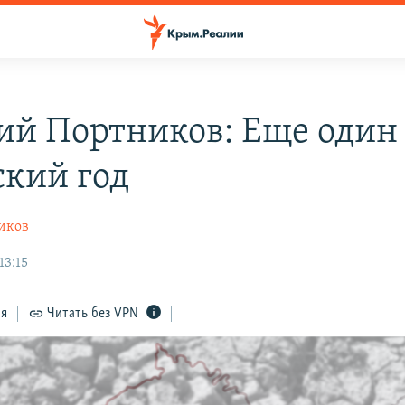
ий Портников: Еще один
кий год
иков
13:15
ся
Читать без VPN