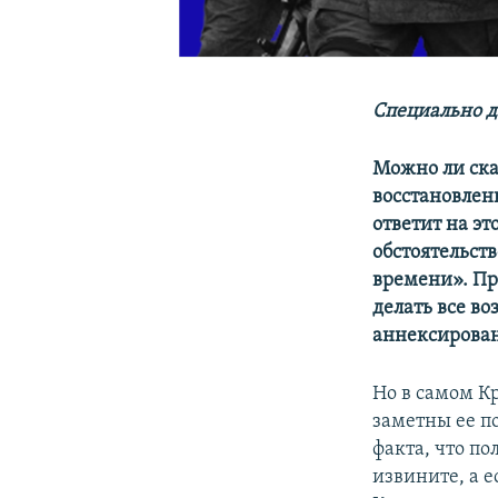
Специально д
Можно ли ска
восстановлен
ответит на эт
обстоятельств
времени». Пр
делать все в
аннексирован
Но в самом К
заметны ее по
факта, что по
извините, а 