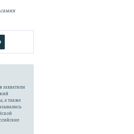
 самих
я
в захватили
ский
ы, а также
казывались
йской
оссийские