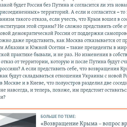
какой будет Россия без Путина и согласится ли эта нова
присоединенных» территорий. А если и согласится
–
то 
низм такого отказа, если учесть, что Крым вошел в со
онституции этой страны? Не сложно представить себе о
новой демократической России от поддержки самопро
ожно даже представить, как Москва отказывается от 
ти Абхазии и Южной Осетии
–
такие прецеденты в мир
кой практике бывали, и не раз. Но изменения в собст
отказ от территории, которую и после Путина будут сч
россиян? А если представить себе, что возвращения К
как будут складываться отношения Украины с новой Р
 Москве и в Киеве, что полуостров разделил две сосе
 не навсегда, и теперь, похоже, им предстоит оставать
ми?
БОЛЬШЕ ПО ТЕМЕ:
«Возвращение Крыма – вопрос в