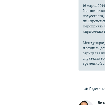
16 марта 20
большинство
полуострова,
ни Европейск
мероприятии
«присоедине
Международн
и осудили де
отрицает анн
справедливо
временной ок
Поделить
Вит