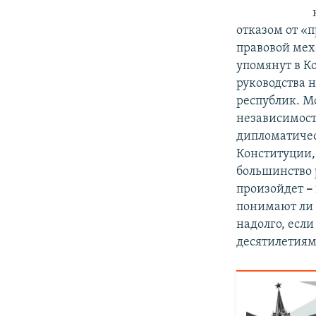
отказом от «
правовой меха
упомянут в К
руководства 
республик. М
независимос
дипломатичес
Конституции, 
большинство 
произойдет
–
понимают ли в
надолго, если
десятилетия