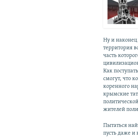
Ну и наконе
территория в
часть которо
цивилизацион
Как поступат
смогут, что 
коренного на
крымские тат
политической
жителей поли
Пытаться най
пусть даже и 