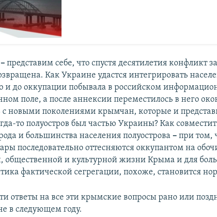
ц
–
представим себе, что спустя десятилетия конфликт з
озвращена. Как Украине удастся интегрировать насел
го и до оккупации побывала в российском информацио
ном поле, а после аннексии переместилось в него око
ь с новыми поколениями крымчан, которые и представи
когда-то полуостров был частью Украины? Как совмести
рода и большинства населения полуострова
–
при том, 
ары последовательно оттесняются оккупантом на обоч
, общественной и культурной жизни Крыма и для бол
тика фактической сегрегации, похоже, становится но
ти ответы на все эти крымские вопросы рано или позд
не в следующем году.