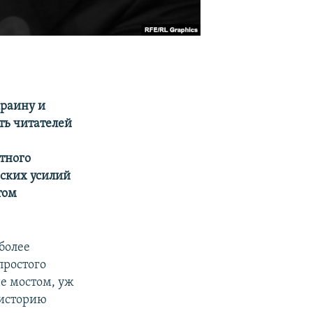
краину и
ть читателей
атного
еских усилий
том
более
простого
не мостом, уж
 историю