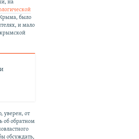
и, на
ологической
 Крыма, было
телях, и мало
с крымской
ии
о, уверен, от
ь об обратном
новластного
бы обсуждать,