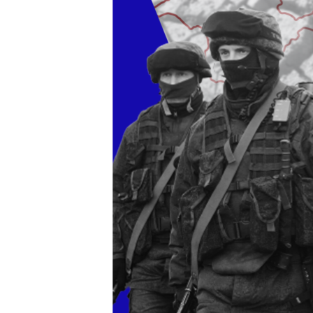
ПОБЕДИТЕЛЕЙ НЕ СУДЯТ?
КРЫМ.НЕПОКОРЕННЫЙ
ELIFBE
УКРАИНСКАЯ ПРОБЛЕМА КРЫМА