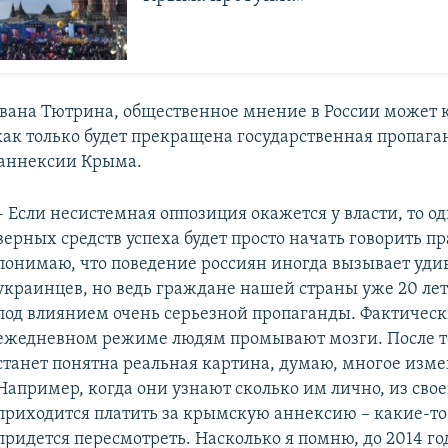
ана Тютрина, общественное мнение в России может 
как только будет прекращена государственная пропаган
 аннексии Крыма.
– Если несистемная оппозиция окажется у власти, то о
верных средств успеха будет просто начать говорить пр
понимаю, что поведение россиян иногда вызывает уди
украинцев, но ведь граждане нашей страны уже 20 лет
под влиянием очень серьезной пропаганды. Фактическ
ежедневном режиме людям промывают мозги. После т
станет понятна реальная картина, думаю, многое изме
Например, когда они узнают сколько им лично, из сво
приходится платить за крымскую аннексию – какие-т
придется пересмотреть. Насколько я помню, до 2014 го