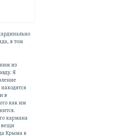
кардинально
да, в том
дним из
авду. Я
вление
 находятся
и в
ого как им
нится.
его кармана
о вещи
да Крыма в