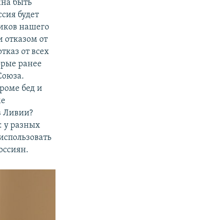
жна быть
ссия будет
ников нашего
 отказом от
тказ от всех
орые ранее
Союза.
роме бед и
ме
в Ливии?
: у разных
 использовать
оссиян.