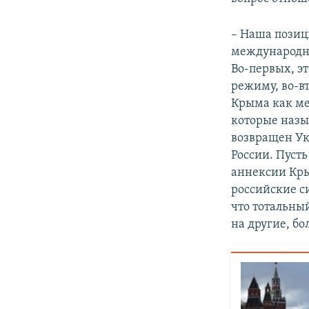
– Наша позици
международно
Во-первых, э
режиму, во-вт
Крыма как ме
которые назы
возвращен Ук
России. Пуст
аннексии Кры
российские с
что тотальны
на другие, б