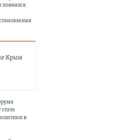
н появился
сстановления
ке Крым
орума
 стать
политики в