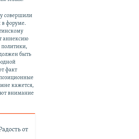
оду совершили
 в форуме.
утинскому
ет аннексию
 политики,
 должен быть
бодной
ют факт
оппозиционные
мне кажется,
ают внимание
Радость от