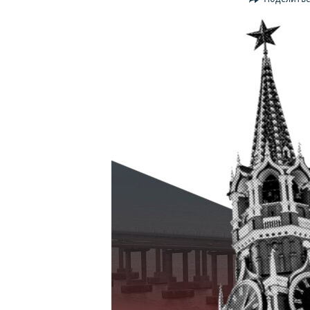
ПОБЕДИТЕЛЕЙ НЕ СУДЯТ?
КРЫМ.НЕПОКОРЕННЫЙ
ELIFBE
УКРАИНСКАЯ ПРОБЛЕМА КРЫМА