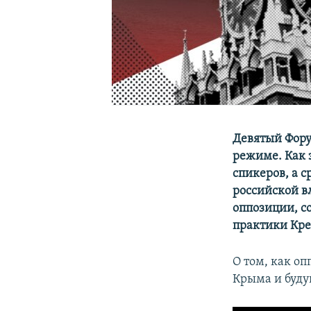
Девятый Форум
режиме. Как 
спикеров, а 
российской в
оппозиции, с
практики Кре
О том, как о
Крыма и буду