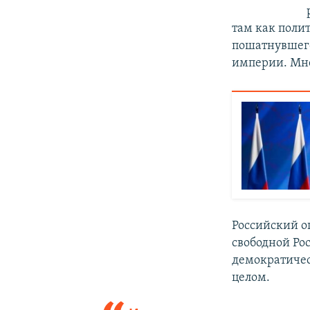
там как поли
пошатнувшего
империи. Мне
Российский о
свободной Ро
демократичес
целом.