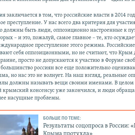
я заключается в том, что российские власти в 2014 г
е преступление. У нас всего два критерия для участия
то должны быть люди, оппозиционно настроенные к п
орых – и это, пожалуй, самое главное – те, кто осужда
ждународное преступление этого режима. Российские
вают себя оппозиционными, но не считают, что Крым
раине, просто не допускаются к участию в Форуме сво
ь большинство россиян все еще положительно оценива
ма, но нас это не волнует. На наш взгляд, реальные 
илы должны называть вещи своими именами. В целом 
й крымский консенсус уже закончился, и люди обращ
олее насущные проблемы.
БОЛЬШЕ ПО ТЕМЕ:
Результаты соцопроса в России: «
Крыма протухла»