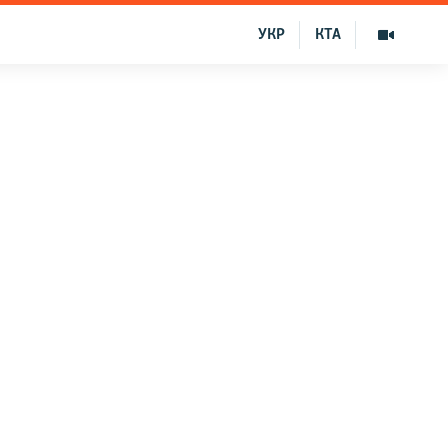
УКР
КТА