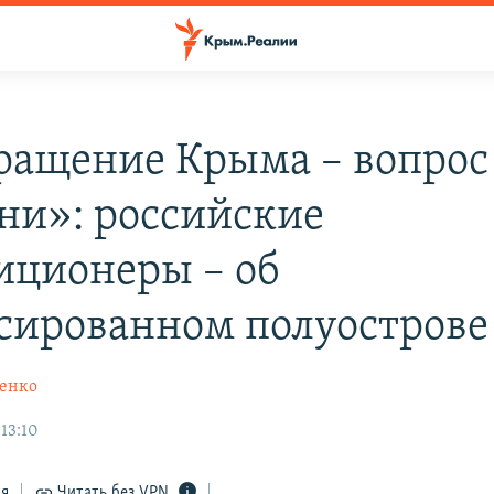
ращение Крыма – вопрос
ни»: российские
иционеры – об
сированном полуострове
енко
13:10
ся
Читать без VPN