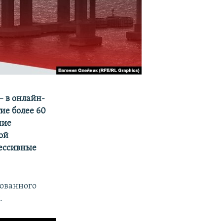
– в онлайн-
ие более 60
ние
ой
рессивные
рованного
и
.