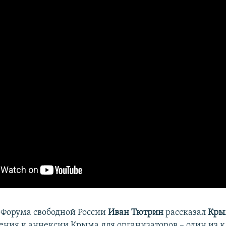
 Форума свободной России
Иван Тютрин
рассказал
Кры
ения к аннексии Крыма для организаторов – один из 