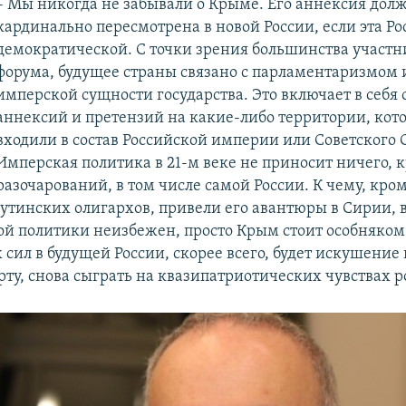
– Мы никогда не забывали о Крыме. Его аннексия дол
кардинально пересмотрена в новой России, если эта Ро
демократической. С точки зрения большинства участ
форума, будущее страны связано с парламентаризмом и
имперской сущности государства. Это включает в себя о
аннексий и претензий на какие-либо территории, кот
входили в состав Российской империи или Советского 
Имперская политика в 21-м веке не приносит ничего, к
разочарований, в том числе самой России. К чему, кро
утинских олигархов, привели его авантюры в Сирии, 
ой политики неизбежен, просто Крым стоит особняком
сил в будущей России, скорее всего, будет искушение
ту, снова сыграть на квазипатриотических чувствах р