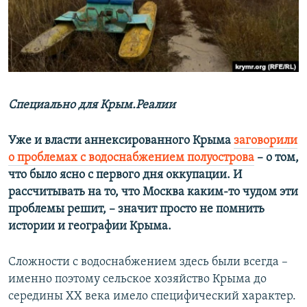
ПРИСОЕДИНЯЙТЕСЬ!
ПОБЕДИТЕЛЕЙ НЕ СУДЯТ?
КРЫМ.НЕПОКОРЕННЫЙ
ELIFBE
УКРАИНСКАЯ ПРОБЛЕМА КРЫМА
Все сайты RFE/RL
Специально для Крым.Реалии
Уже и власти аннексированного Крыма
заговорили
о проблемах с водоснабжением полуострова
– о том,
что было ясно с первого дня оккупации. И
рассчитывать на то, что Москва каким-то чудом эти
проблемы решит, – значит просто не помнить
истории и географии Крыма.
Сложности с водоснабжением здесь были всегда –
именно поэтому сельское хозяйство Крыма до
середины ХХ века имело специфический характер.