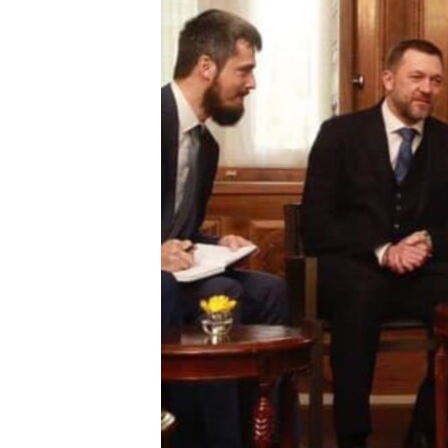
ПОБЕДИТЕЛЕЙ НЕ СУДЯТ?
КРЫМ.НЕПОКОРЕННЫЙ
ELIFBE
УКРАИНСКАЯ ПРОБЛЕМА КРЫМА