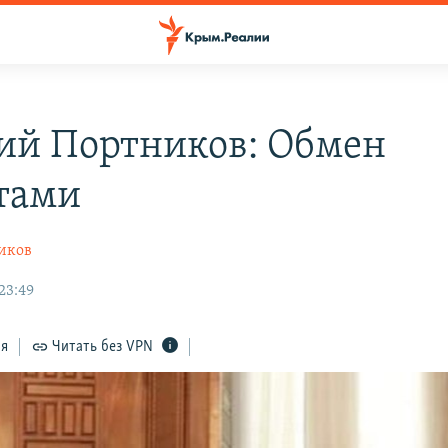
ий Портников: Обмен
тами
иков
23:49
ся
Читать без VPN