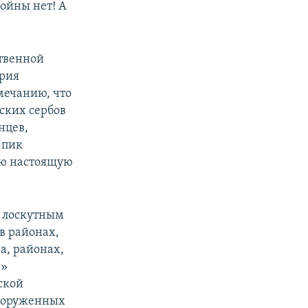
войны нет! А
ственной
ория
мечанию, что
ских сербов
нцев,
 пик
ую настоящую
т лоскутным
в районах,
а, районах,
х»
ской
вооруженных