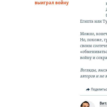
выиграл войну
Египта или Т
Можно, конеч
Но, похоже, 
своим соотече
«обмениватьс
войну и сохра
Взгляды, выс
авторов и не
Поделить
Вит