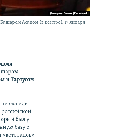
Башаром Асадом (в центре), 17 января
ополя
Башаром
м и Тартусом
цинизма или
е российской
торый был у
нную базу с
 «ветеранов»