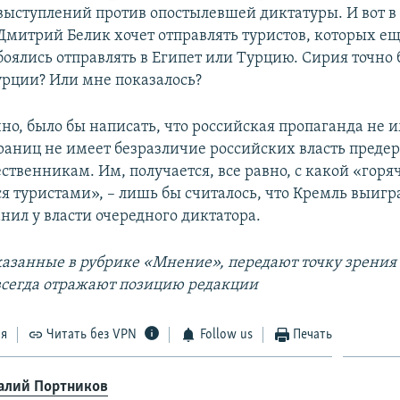
выступлений против опостылевшей диктатуры. И вот в 
Дмитрий Белик хочет отправлять туристов, которых е
боялись отправлять в Египет или Турцию. Сирия точно 
урции? Или мне показалось?
но, было бы написать, что российская пропаганда не и
границ не имеет безразличие российских власть пред
ственникам. Им, получается, все равно, с какой «горя
я туристами», – лишь бы считалось, что Кремль выиг
нил у власти очередного диктатора.
казанные в рубрике «Мнение», передают точку зрения
 всегда отражают позицию редакции
ся
Читать без VPN
Follow us
Печать
алий Портников