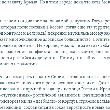
по захвату Крыма. Но в этом городе пока что хотя бы 
нь запомнил диалог с одной дамой-депутатом Государ
которая после поездки в Косово (тогда еще эта террит
од контролем Белграда) искренне изумилась моему за
вает многочисленное албанское большинство, а этниче
сколько процентов. Ну хорошо, можно не заметить алба
о положения, конфликта – но это, оказывается, еще не
ности российских депутатов. Потому что войну – сам
 можно не заметить!
Если посмотреть на карту Сирии, сегодня она выгляди
одеялом этнического и религиозного конфликта. Даже 
отвоеванных армией Асада при помощи России и Иран
«отутюженных» российской авиацией и «зачищенны
головорезами из «Хезболлы» и Корпуса стражей ислам
революции, сохраняется высокая вероятность новых 