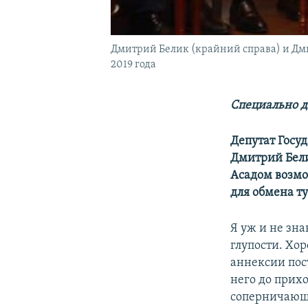
Дмитрий Белик (крайний справа) и Дмит
2019 года
Специально д
Депутат Госу
Дмитрий Бел
Асадом возмо
для обмена т
Я уж и не зна
глупости. Хор
аннексии пос
него до прих
соперничающи