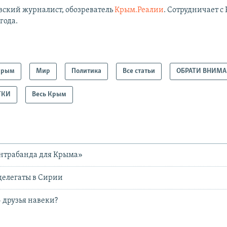
вский журналист, обозреватель
Крым.Реалии
. Сотрудничает с 
 года.
Крым
Мир
Политика
Все статьи
ОБРАТИ ВНИМ
ТКИ
Весь Крым
нтрабанда для Крыма»
елегаты в Сирии
 друзья навеки?