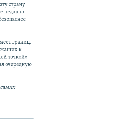
эту страну
ще недавно
безопаснее
меет границ.
ержащих к
чей точкой»
рал очередную
 самих