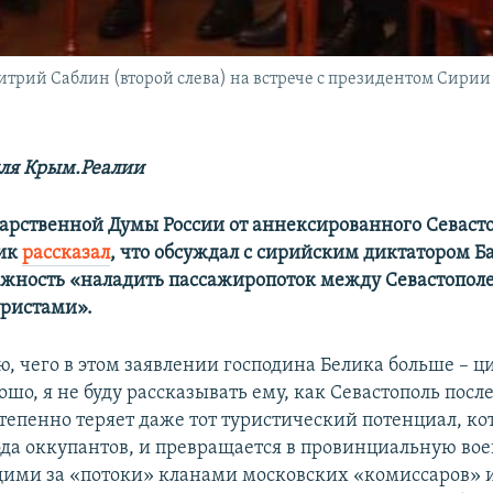
рий Саблин (второй слева) на встрече с президентом Сирии 
ля Крым.Реалии
дарственной Думы России от аннексированного Севаст
ик
рассказал
, что обсуждал с сирийским диктатором 
жность «наладить пассажиропоток между Севастополе
уристами».
ю, чего в этом заявлении господина Белика больше – 
ошо, я не буду рассказывать ему, как Севастополь посл
тепенно теряет даже тот туристический потенциал, ко
ода оккупантов, и превращается в провинциальную вое
ми за «потоки» кланами московских «комиссаров» и