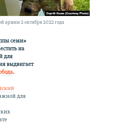
 армии 2 октября 2022 года
ппы семи»​
естить на
й для
ия выдвигает
обода
.
йский
ажной для
ских
ате