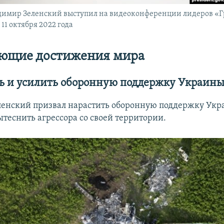
димир Зеленский выступил на видеоконференции лидеров «Г
11 октября 2022 года
яющие достижения мира
ь и усилить оборонную поддержку Украин
енский призвал нарастить оборонную поддержку Укр
ытеснить агрессора со своей территории.