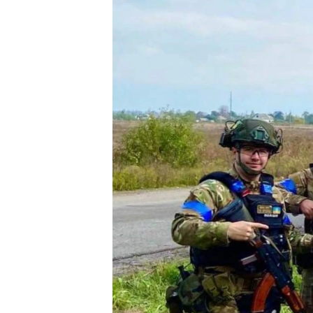
ПОБЕДИТЕЛЕЙ НЕ СУДЯТ?
КРЫМ.НЕПОКОРЕННЫЙ
ELIFBE
УКРАИНСКАЯ ПРОБЛЕМА КРЫМА