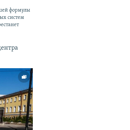
ашей формулы
ных систем
рестанет
центра