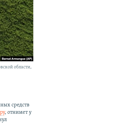
вской области,
нных средств
ру
, отнимет у
нул