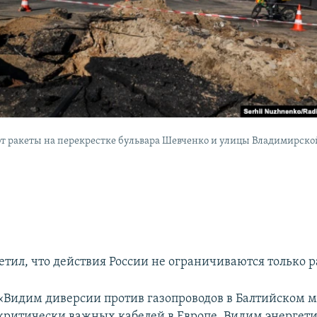
от ракеты на перекрестке бульвара Шевченко и улицы Владимирско
етил, что действия России не ограничиваются только 
«Видим диверсии против газопроводов в Балтийском м
критически важных кабелей в Европе. Видим энергет