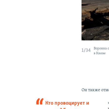
Воронка 
1/34
в Киеве
Он также отм
Кто провоцирует и