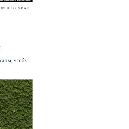
руппы семи» и
ы
аины, чтобы