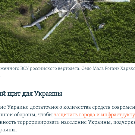
женного ВСУ российского вертолета. Село Мала Рогань Харько
а
й щит для Украины
ие Украине достаточного количества средств совреме
ушной обороны, чтобы
защитить города и инфраструкту
жность терроризировать население Украины, подчерк
краины.