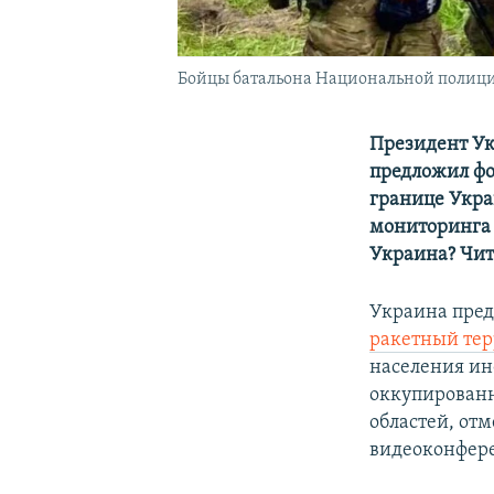
Бойцы батальона Национальной полиции
Президент У
предложил фо
границе Укра
мониторинга 
Украина? Чит
Украина пред
ракетный тер
населения ин
оккупированн
областей, от
видеоконфере