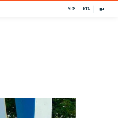
УКР
КТА