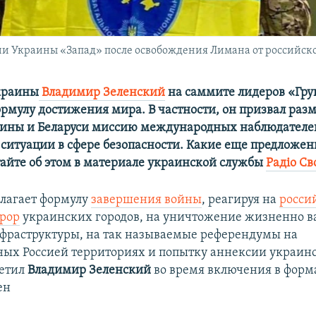
 Украины «Запад» после освобождения Лимана от российской
краины
Владимир Зеленский
на саммите лидеров «Гру
рмулу достижения мира. В частности, он призвал разм
ины и Беларуси миссию международных наблюдателе
ситуации в сфере безопасности. Какие еще предложен
айте об этом в материале украинской службы
Радiо Св
лагает формулу
завершения войны
, реагируя на
росси
рор
украинских городов, на уничтожение жизненно в
фраструктуры, на так называемые референдумы на
ых Россией территориях и попытку аннексии украин
метил
Владимир Зеленский
во время включения в форм
н​