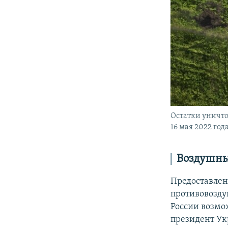
Остатки уничто
16 мая 2022 год
Воздушны
Предоставлен
противовозд
России возмо
президент У