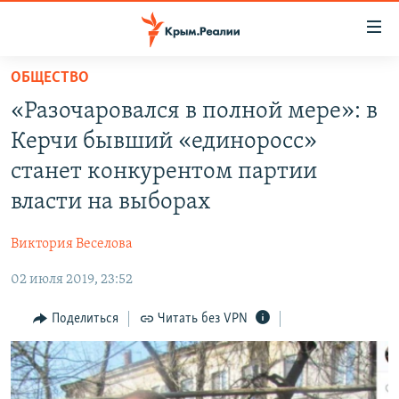
Доступность
ссылки
Вернуться
ОБЩЕСТВО
к
НОВОСТИ
«Разочаровался в полной мере»: в
основному
СПЕЦПРОЕКТЫ
содержанию
Керчи бывший «единоросс»
ВОДА
Вернутся
ГРУЗ 200
станет конкурентом партии
к
ИСТОРИЯ
КАРТА ВОЕННЫХ ОБЪЕКТОВ КРЫМА
власти на выборах
главной
ЕЩЕ
11 ЛЕТ ОККУПАЦИИ КРЫМА. 11 ИСТОРИЙ СОПРОТИВЛЕНИЯ
навигации
Виктория Веселова
Вернутся
РАДІО СВОБОДА
ИНТЕРАКТИВ
к
02 июля 2019, 23:52
КАК ОБОЙТИ БЛОКИРОВКУ
ИНФОГРАФИКА
поиску
Поделиться
Читать без VPN
ТЕЛЕПРОЕКТ КРЫМ.РЕАЛИИ
Українською
СОВЕТЫ ПРАВОЗАЩИТНИКОВ
Qırımtatar
ПРОПАВШИЕ БЕЗ ВЕСТИ