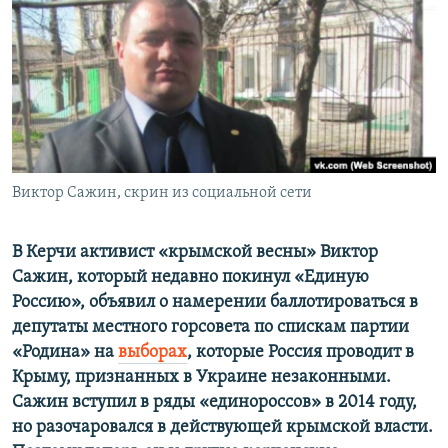
ПРИСОЕДИНЯЙТЕСЬ!
ПОБЕДИТЕЛЕЙ НЕ СУДЯТ?
КРЫМ.НЕПОКОРЕННЫЙ
ELIFBE
УКРАИНСКАЯ ПРОБЛЕМА КРЫМА
Все сайты RFE/RL
Виктор Сажин, скрин из социальной сети
В Керчи активист «крымской весны» Виктор
Сажин, который недавно покинул «Единую
Россию», объявил о намерении баллотироваться в
депутаты местного горсовета по спискам партии
«Родина» на
выборах
, которые Россия проводит в
Крыму, признанных в Украине незаконными.
Сажин вступил в ряды «единороссов» в 2014 году,
но разочаровался в действующей крымской власти.