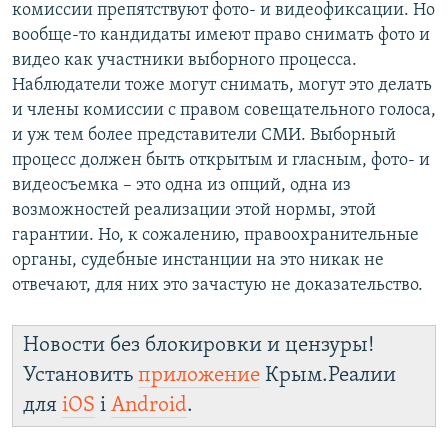
комиссии препятствуют фото- и видеофиксации. Но
й
с
вообще-то кандидаты имеют право снимать фото и
с
л
видео как участники выборного процесса.
л
а
Наблюдатели тоже могут снимать, могут это делать
а
й
и члены комиссии с правом совещательного голоса,
й
д
и уж тем более представители СМИ. Выборный
д
процесс должен быть открытым и гласным, фото- и
видеосъемка – это одна из опций, одна из
возможностей реализации этой нормы, этой
гарантии. Но, к сожалению, правоохранительные
органы, судебные инстанции на это никак не
отвечают, для них это зачастую не доказательство.
Новости без блокировки и цензуры!
Установить
приложение
Крым.Реалии
для
iOS
і
Android
.