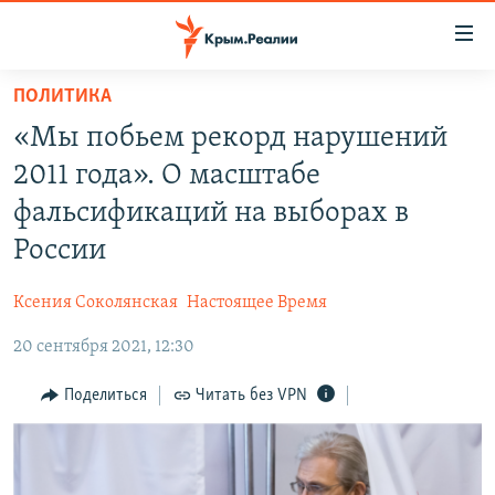
Доступность
ссылки
Вернуться
ПОЛИТИКА
к
НОВОСТИ
«Мы побьем рекорд нарушений
основному
СПЕЦПРОЕКТЫ
содержанию
2011 года». О масштабе
ВОДА
Вернутся
ГРУЗ 200
фальсификаций на выборах в
к
ИСТОРИЯ
КАРТА ВОЕННЫХ ОБЪЕКТОВ КРЫМА
России
главной
ЕЩЕ
11 ЛЕТ ОККУПАЦИИ КРЫМА. 11 ИСТОРИЙ СОПРОТИВЛЕНИЯ
навигации
Ксения Соколянская
Настоящее Время
Вернутся
РАДІО СВОБОДА
ИНТЕРАКТИВ
к
20 сентября 2021, 12:30
КАК ОБОЙТИ БЛОКИРОВКУ
ИНФОГРАФИКА
поиску
Поделиться
Читать без VPN
ТЕЛЕПРОЕКТ КРЫМ.РЕАЛИИ
Українською
СОВЕТЫ ПРАВОЗАЩИТНИКОВ
Qırımtatar
ПРОПАВШИЕ БЕЗ ВЕСТИ