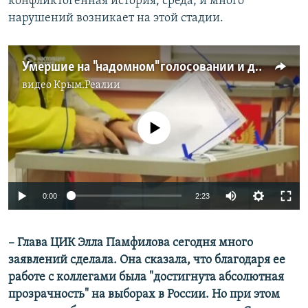
конфликтогенная история, среда, и много
нарушений возникает на этой стадии.
Умершие на "надомном" голосовании и другие громкие нарушения на выборах в Госдуму
видео
Крым.Реалии
No media source currently available
0:00
2:23
– Глава ЦИК Элла Памфилова сегодня много
заявлений сделала. Она сказала, что благодаря ее
работе с коллегами была "достигнута абсолютная
прозрачность" на выборах в России. Но при этом