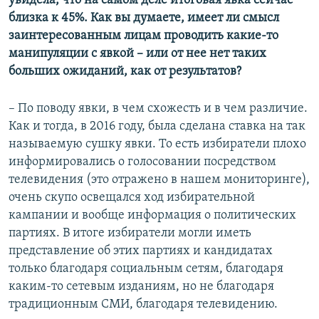
увидела, что на самом деле итоговая явка сейчас
близка к 45%. Как вы думаете, имеет ли смысл
заинтересованным лицам проводить какие-то
манипуляции с явкой – или от нее нет таких
больших ожиданий, как от результатов?
– По поводу явки, в чем схожесть и в чем различие.
Как и тогда, в 2016 году, была сделана ставка на так
называемую сушку явки. То есть избиратели плохо
информировались о голосовании посредством
телевидения (это отражено в нашем мониторинге),
очень скупо освещался ход избирательной
кампании и вообще информация о политических
партиях. В итоге избиратели могли иметь
представление об этих партиях и кандидатах
только благодаря социальным сетям, благодаря
каким-то сетевым изданиям, но не благодаря
традиционным СМИ, благодаря телевидению.