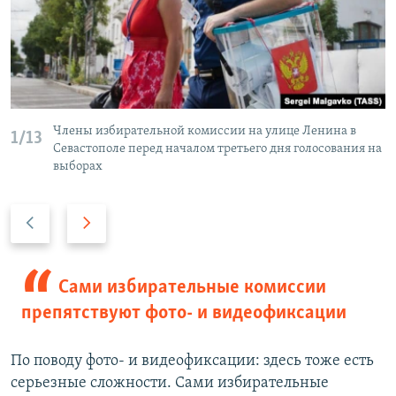
Члены избирательной комиссии на улице Ленина в
1/13
Севастополе перед началом третьего дня голосования на
выборах
П
С
р
л
е
е
д
д
Сами избирательные комиссии
ы
у
препятствуют фото- и видеофиксации
д
ю
у
щ
По поводу фото- и видеофиксации: здесь тоже есть
щ
и
серьезные сложности. Сами избирательные
и
й