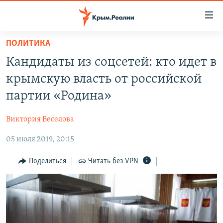
Доступность
ссылки
Вернуться
ПОЛИТИКА
к
НОВОСТИ
Кандидаты из соцсетей: кто идет в
основному
СПЕЦПРОЕКТЫ
содержанию
крымскую власть от российской
ВОДА
Вернутся
ГРУЗ 200
партии «Родина»
к
ИСТОРИЯ
КАРТА ВОЕННЫХ ОБЪЕКТОВ КРЫМА
главной
Виктория Веселова
ЕЩЕ
11 ЛЕТ ОККУПАЦИИ КРЫМА. 11 ИСТОРИЙ СОПРОТИВЛЕНИЯ
навигации
Вернутся
05 июля 2019, 20:15
РАДІО СВОБОДА
ИНТЕРАКТИВ
к
КАК ОБОЙТИ БЛОКИРОВКУ
ИНФОГРАФИКА
Поделиться
Читать без VPN
поиску
ТЕЛЕПРОЕКТ КРЫМ.РЕАЛИИ
Українською
СОВЕТЫ ПРАВОЗАЩИТНИКОВ
Qırımtatar
ПРОПАВШИЕ БЕЗ ВЕСТИ