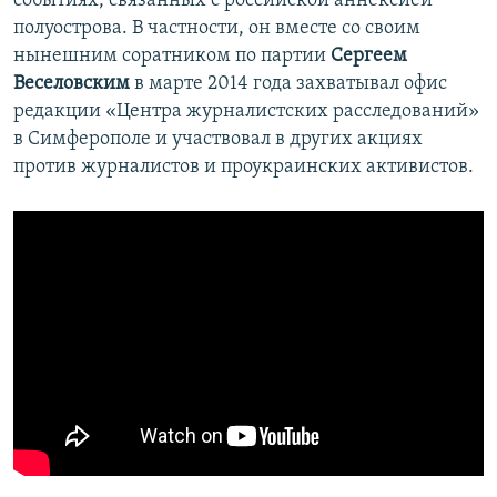
событиях, связанных с российской аннексией
полуострова. В частности, он вместе со своим
нынешним соратником по партии
Сергеем
Веселовским
в марте 2014 года захватывал офис
редакции «Центра журналистских расследований»
в Симферополе и участвовал в других акциях
против журналистов и проукраинских активистов.