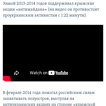
Зимой 2013-2014 годов поддерживал крымские
акции «антимайдана» (на видео он противостоит
проукраинским активистам с 1:22 минуты).
В феврале 2014 года помогал российским силам
захватывать полуостров, выступая на
антиукраинских акциях на стороне «крымской