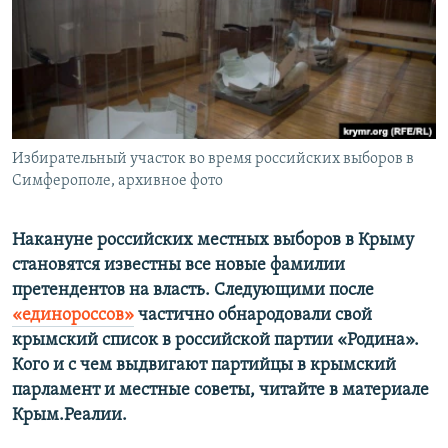
ПРИСОЕДИНЯЙТЕСЬ!
ПОБЕДИТЕЛЕЙ НЕ СУДЯТ?
КРЫМ.НЕПОКОРЕННЫЙ
ELIFBE
УКРАИНСКАЯ ПРОБЛЕМА КРЫМА
Все сайты RFE/RL
Избирательный участок во время российских выборов в
Симферополе, архивное фото
Накануне российских местных выборов в Крыму
становятся известны все новые фамилии
претендентов на власть. Следующими после
«единороссов»
частично обнародовали свой
крымский список в российской партии «Родина».
Кого и с чем выдвигают партийцы в крымский
парламент и местные советы, читайте в материале
Крым.Реалии.