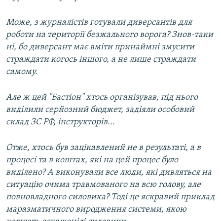
Може, з журналістів готували диверсантів для
роботи на території безжального ворога? Знов-таки
ні, бо диверсант має вміти принаймні змусити
страждати когось іншого, а не лише страждати
самому.
Але ж цей "Бастіон" хтось організував, під нього
виділили серйозний бюджет, задіяли особовий
склад ЗС РФ, інструкторів...
Отже, хтось був зацікавлений не в результаті, а в
процесі та в коштах, які на цей процес було
виділено? А виконували все люди, які дивляться на
ситуацію очима травмованого на всю голову, але
повновладного силовика? Тоді це яскравий приклад
маразматичного виродження системи, якою