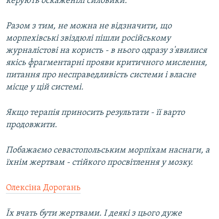
керують оскаженілі силовики.
Разом з тим, не можна не відзначити, що
морпехівські звіздюлі пішли російському
журналістові на користь - в нього одразу з'явилися
якісь фрагментарні прояви критичного мислення,
питання про несправедливість системи і власне
місце у цій системі.
Якщо терапія приносить результати - її варто
продовжити.
Побажаємо севастопольським морпіхам наснаги, а
їхнім жертвам - стійкого просвітлення у мозку.
Олексіна Дорогань
Їх вчать бути жертвами. І деякі з цього дуже