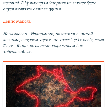
щасливі. В Криму прям істерика на захист бдсм,
опуси вилазять один за одним…
Денис Мацола
Не здивован. "Накормили, положили в чистой
казарме, а строем ходить не хочет" це і є росія, сама
її суть. Якщо нагодували ходи строєм і не
<обурювайся>.