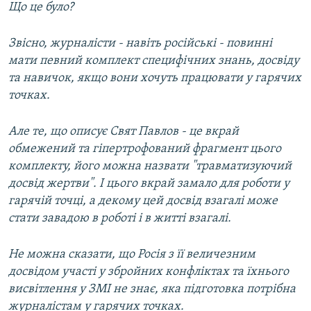
Що це було?
Звісно, журналісти - навіть російські - повинні
мати певний комплект специфічних знань, досвіду
та навичок, якщо вони хочуть працювати у гарячих
точках.
Але те, що описує Свят Павлов - це вкрай
обмежений та гіпертрофований фрагмент цього
комплекту, його можна назвати "травматизуючий
досвід жертви". І цього вкрай замало для роботи у
гарячій точці, а декому цей досвід взагалі може
стати завадою в роботі і в житті взагалі.
Не можна сказати, що Росія з її величезним
досвідом участі у збройних конфліктах та їхнього
висвітлення у ЗМІ не знає, яка підготовка потрібна
журналістам у гарячих точках.