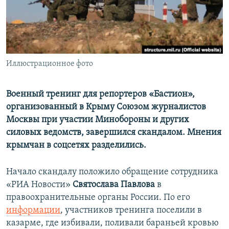
ПРИСОЕДИНЯЙТЕСЬ!
ПОБЕДИТЕЛЕЙ НЕ СУДЯТ?
КРЫМ.НЕПОКОРЕННЫЙ
ELIFBE
Иллюстрационное фото
УКРАИНСКАЯ ПРОБЛЕМА КРЫМА
Все сайты RFE/RL
Военный тренинг для репортеров «Бастион»,
организованный в Крыму Союзом журналистов
Москвы при участии Минобороны и других
силовых ведомств, завершился скандалом. Мнения
крымчан в соцсетях разделились.
Начало скандалу положило обращение сотрудника
«РИА Новости»
Святослава Павлова
в
правоохранительные органы России. По его
информации
, участников тренинга поселили в
казарме, где избивали, поливали бараньей кровью