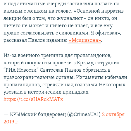
и под автоматные очереди заставляли ползать по
камням с мешком на голове. «Основной нарратив
лекций был о том, что журналист – он никто, он
ничего не может и ничего не знает, и все ему
нужно согласовывать с силовиками. Я офигевал», –
рассказал Павлов изданию
«Медиазона»
.
Из-за военного тренинга для пропагандонов,
который оккупанты провели в Крыму, сотрудник
“РИА Новости” Святослав Павлов обратился в
правоохранительные органы. Ихтамнеты избивали
пропагандонов, стреляли над головами.Некоторых
увозили в истерических припадках
https://t.co/gHARckMATx
— КРЫМский бандеровец (@CrimeaUA1)
2 октября
2019 г.