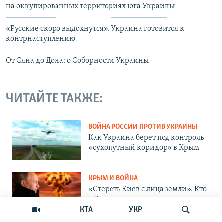
на оккупированных территориях юга Украины
«Русские скоро выдохнутся». Украина готовится к
контрнаступлению
От Сяна до Дона: о Соборности Украины
ЧИТАЙТЕ ТАКЖЕ:
ВОЙНА РОССИИ ПРОТИВ УКРАИНЫ
Как Украина берет под контроль
«сухопутный коридор» в Крым
КРЫМ И ВОЙНА
«Стереть Киев с лица земли». Кто
в Крыму хочет уничтожения
Украины
КТА
УКР