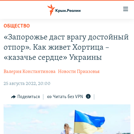
Доступность
ссылки
Вернуться
ОБЩЕСТВО
к
НОВОСТИ
«Запорожье даст врагу достойный
основному
СПЕЦПРОЕКТЫ
содержанию
отпор». Как живет Хортица –
ВОДА
Вернутся
ГРУЗ 200
«казачье сердце» Украины
к
ИСТОРИЯ
КАРТА ВОЕННЫХ ОБЪЕКТОВ КРЫМА
главной
Валерия Константинова
Новости Приазовья
ЕЩЕ
11 ЛЕТ ОККУПАЦИИ КРЫМА. 11 ИСТОРИЙ СОПРОТИВЛЕНИЯ
навигации
Вернутся
25 августа 2022, 20:00
РАДІО СВОБОДА
ИНТЕРАКТИВ
к
КАК ОБОЙТИ БЛОКИРОВКУ
ИНФОГРАФИКА
Поделиться
Читать без VPN
поиску
ТЕЛЕПРОЕКТ КРЫМ.РЕАЛИИ
Українською
СОВЕТЫ ПРАВОЗАЩИТНИКОВ
Qırımtatar
ПРОПАВШИЕ БЕЗ ВЕСТИ