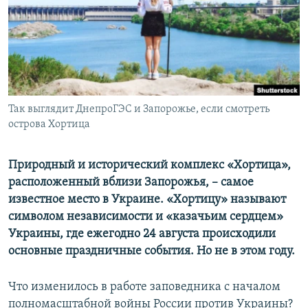
ПРИСОЕДИНЯЙТЕСЬ!
ПОБЕДИТЕЛЕЙ НЕ СУДЯТ?
КРЫМ.НЕПОКОРЕННЫЙ
ELIFBE
УКРАИНСКАЯ ПРОБЛЕМА КРЫМА
Все сайты RFE/RL
Так выглядит ДнепроГЭС и Запорожье, если смотреть
острова Хортица
Природный и исторический комплекс «Хортица»,
расположенный вблизи Запорожья, – самое
известное место в Украине. «Хортицу» называют
символом независимости и «казачьим сердцем»
Украины, где ежегодно 24 августа происходили
основные праздничные события. Но не в этом году.
Что изменилось в работе заповедника с началом
полномасштабной войны России против Украины?