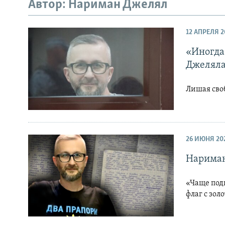
ПОБЕДИТЕЛЕЙ НЕ СУДЯТ?
Автор: Нариман Джелял
КРЫМ.НЕПОКОРЕННЫЙ
12 АПРЕЛЯ 2
ELIFBE
«Иногда
УКРАИНСКАЯ ПРОБЛЕМА КРЫМА
Джелял
Лишая своб
26 ИЮНЯ 20
Нариман
«Чаще подн
флаг с зол