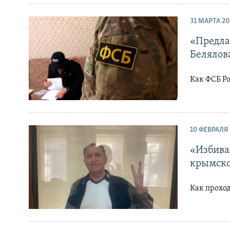
31 МАРТА 20
«Предла
Белялов
Как ФСБ Р
10 ФЕВРАЛЯ
«Избива
крымско
Как проход