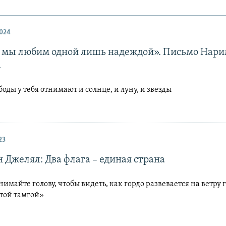
024
 мы любим одной лишь надеждой». Письмо Нар
а
оды у тебя отнимают и солнце, и луну, и звезды
23
 Джелял: Два флага – единая страна
имайте голову, чтобы видеть, как гордо развевается на ветру 
отой тамгой»