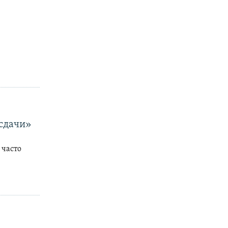
«сдачи»
 часто