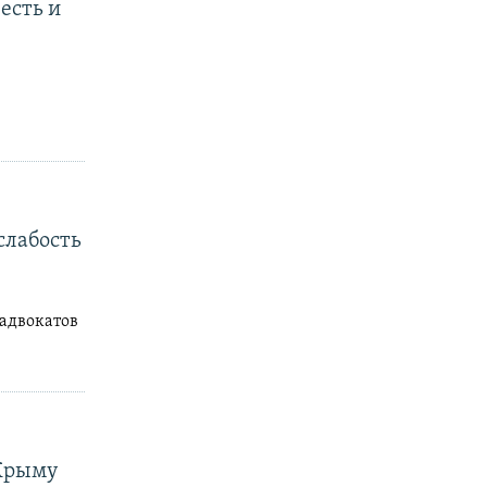
есть и
слабость
адвокатов
 Крыму