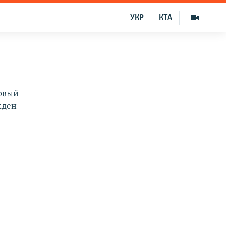
УКР
КТА
рвый
жден