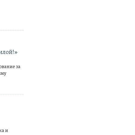
илой!»
ование за
ыму
ка и