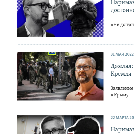
Нариман
достоин
«Не допус
31 МАЯ 2022
Джелял:
Кремля
Заявление
в Крыму
22 МАРТА 20
Нариман