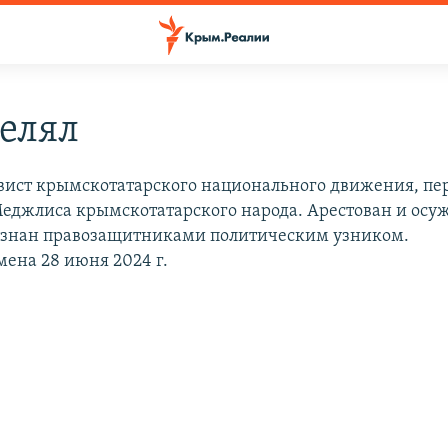
елял
вист крымскотатарского национального движения, пе
Меджлиса крымскотатарского народа. Арестован и осу
изнан правозащитниками политическим узником.
мена 28 июня 2024 г.