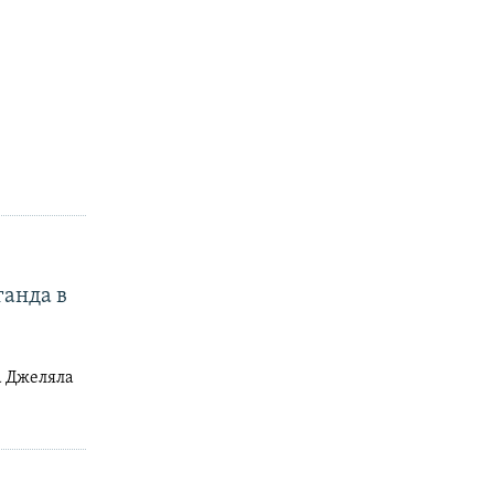
ганда в
а Джеляла