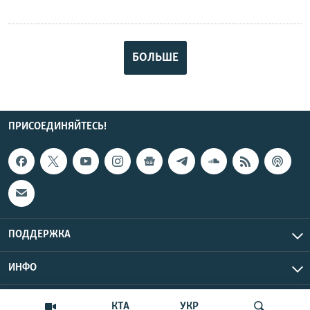
БОЛЬШЕ
ПРИСОЕДИНЯЙТЕСЬ!
ПОДДЕРЖКА
ИНФО
UTC+3
Copyright Крым.Реалии, 2026 | Все права защищены.
КТА
УКР