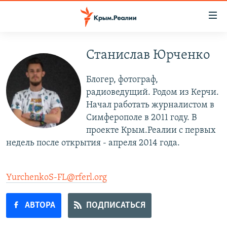
Доступность
ссылки
Вернуться
к
Станислав Юрченко
НОВОСТИ
основному
СПЕЦПРОЕКТЫ
содержанию
Блогер, фотограф,
ВОДА
Вернутся
ГРУЗ 200
радиоведущий. Родом из Керчи.
к
Начал работать журналистом в
ИСТОРИЯ
КАРТА ВОЕННЫХ ОБЪЕКТОВ КРЫМА
главной
Симферополе в 2011 году. В
ЕЩЕ
11 ЛЕТ ОККУПАЦИИ КРЫМА. 11 ИСТОРИЙ СОПРОТИВЛЕНИЯ
навигации
проекте Крым.Реалии с первых
Вернутся
недель после открытия - апреля 2014 года.
РАДІО СВОБОДА
ИНТЕРАКТИВ
к
КАК ОБОЙТИ БЛОКИРОВКУ
ИНФОГРАФИКА
поиску
YurchenkoS-FL@rferl.org
ТЕЛЕПРОЕКТ КРЫМ.РЕАЛИИ
Українською
СОВЕТЫ ПРАВОЗАЩИТНИКОВ
АВТОРА
ПОДПИСАТЬСЯ
Qırımtatar
ПРОПАВШИЕ БЕЗ ВЕСТИ