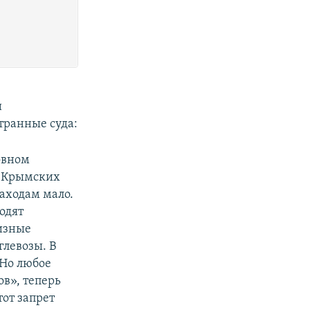
и
транные суда:
овном
 «Крымских
заходам мало.
одят
уизные
глевозы. В
 Но любое
в», теперь
от запрет