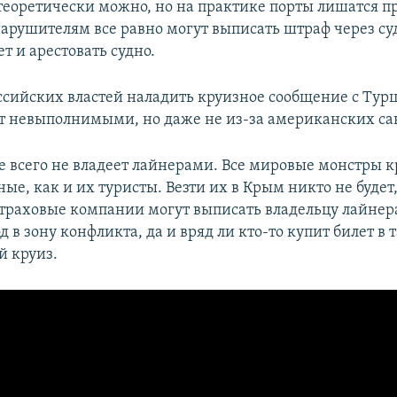
теоретически можно, но на практике порты лишатся п
 нарушителям все равно могут выписать штраф через су
т и арестовать судно.
сийских властей наладить круизное сообщение с Ту
ет невыполнимыми, но даже не из-за американских са
е всего не владеет лайнерами. Все мировые монстры к
ные, как и их туристы. Везти их в Крым никто не будет,
Страховые компании могут выписать владельцу лайне
д в зону конфликта, да и вряд ли кто-то купит билет в 
 круиз.