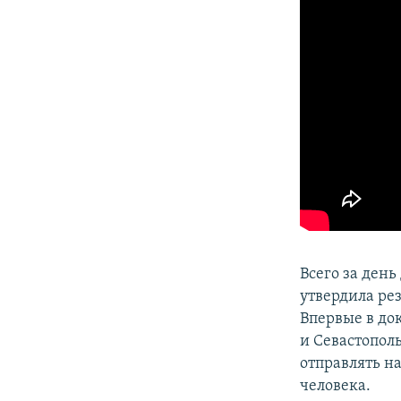
Всего за ден
утвердила ре
Впервые в до
и Севастопол
отправлять н
человека.