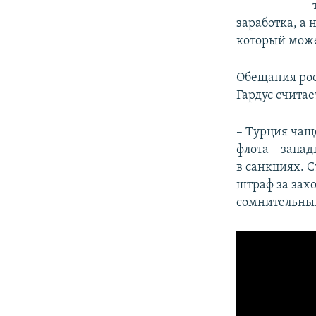
заработка, а
который може
Обещания рос
Гардус счита
– Турция чащ
флота – запад
в санкциях. 
штраф за захо
сомнительный