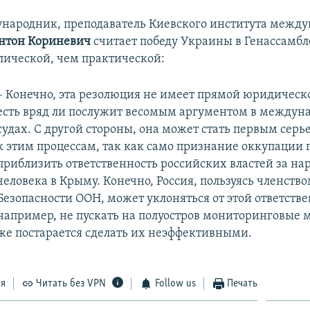
народник, преподаватель Киевского института межд
нтон Кориневич
считает победу Украины в Генассамб
лической, чем практической:
– Конечно, эта резолюция не имеет прямой юридическо
есть вряд ли послужит весомым аргументом в междун
судах. С другой стороны, она может стать первым сер
к этим процессам, так как само признание оккупации 
приблизить ответственность российских властей за н
человека в Крыму. Конечно, Россия, пользуясь членство
Безопасности ООН, может уклоняться от этой ответстве
например, не пускать на полуостров мониторинговые 
же постарается сделать их неэффективными.
ся
Читать без VPN
Follow us
Печать