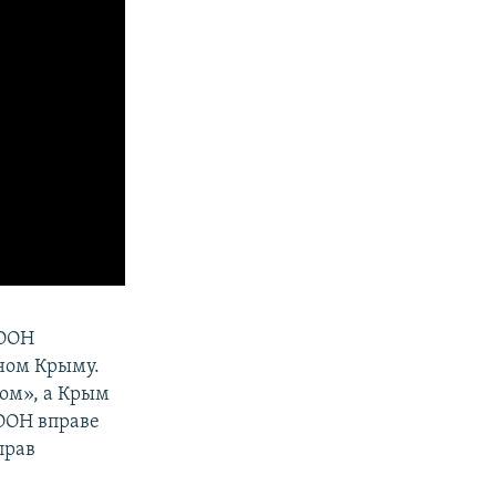
 ООН
ном Крыму.
ом», а Крым
ООН вправе
прав