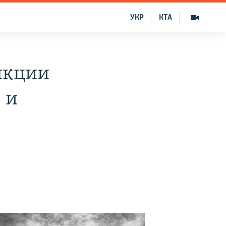
УКР
КТА
нкции
 и