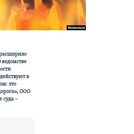
 расширило
 ведомстве
ости
действуют в
ом: это
орога», ООО
 суда –