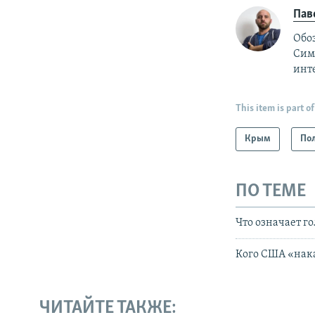
Пав
Обо
Симф
инт
This item is part of
Крым
По
ПО ТЕМЕ
Что означает г
Кого США «нака
ЧИТАЙТЕ ТАКЖЕ: