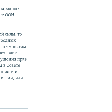
ународных
лее ООН
й силы, то
ародных
ьезным шагом
позволит
арушения прав
м в Совете
нности и,
миссии, или