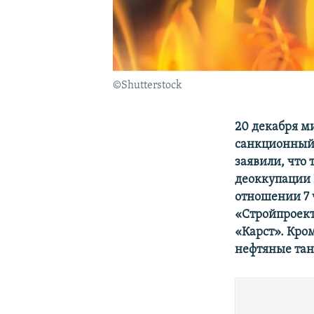
©Shutterstock
20 декабря 
санкционный 
заявили, что
деоккупации 
отношении 7 
«Стройпроект
«Карст». Кро
нефтяные тан