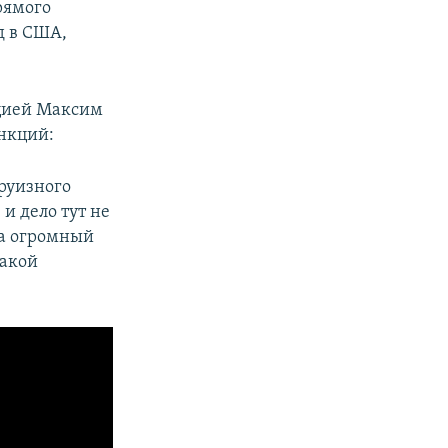
рямого
д в США,
рцией Максим
нкций:
руизного
 и дело тут не
ра огромный
такой