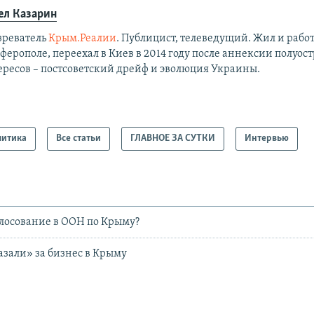
ел Казарин
зреватель
Крым.Реалии
. Публицист, телеведущий. Жил и работ
ерополе, переехал в Киев в 2014 году после аннексии полуост
ересов – постсоветский дрейф и эволюция Украины.
литика
Все статьи
ГЛАВНОЕ ЗА СУТКИ
Интервью
олосование в ООН по Крыму?
зали» за бизнес в Крыму