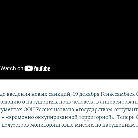
ь до введения новых санкций, 19 декабря Генассамблея
золюцию о нарушениях прав человека в аннексирован
кументах ООН Россия названа «государством-оккупант
ь – «временно оккупированной территорией». Теперь 
а полуостров мониторинговые миссии по нарушениям 