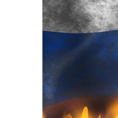
ПОБЕДИТЕЛЕЙ НЕ СУДЯТ?
КРЫМ.НЕПОКОРЕННЫЙ
ELIFBE
УКРАИНСКАЯ ПРОБЛЕМА КРЫМА