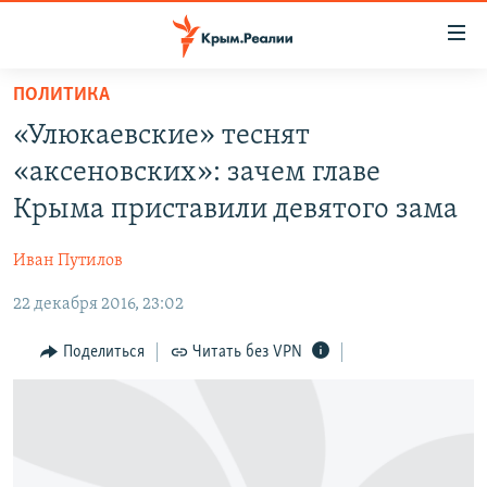
Доступность
ссылки
Вернуться
ПОЛИТИКА
к
НОВОСТИ
«Улюкаевские» теснят
основному
СПЕЦПРОЕКТЫ
содержанию
«аксеновских»: зачем главе
ВОДА
Вернутся
ГРУЗ 200
Крыма приставили девятого зама
к
ИСТОРИЯ
КАРТА ВОЕННЫХ ОБЪЕКТОВ КРЫМА
главной
Иван Путилов
ЕЩЕ
11 ЛЕТ ОККУПАЦИИ КРЫМА. 11 ИСТОРИЙ СОПРОТИВЛЕНИЯ
навигации
Вернутся
22 декабря 2016, 23:02
РАДІО СВОБОДА
ИНТЕРАКТИВ
к
КАК ОБОЙТИ БЛОКИРОВКУ
ИНФОГРАФИКА
Поделиться
Читать без VPN
поиску
ТЕЛЕПРОЕКТ КРЫМ.РЕАЛИИ
Українською
СОВЕТЫ ПРАВОЗАЩИТНИКОВ
Qırımtatar
ПРОПАВШИЕ БЕЗ ВЕСТИ