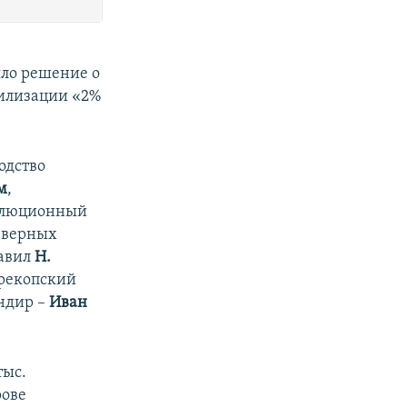
яло решение о
билизации «2%
одство
м
,
волюционный
северных
лавил
Н.
ерекопский
ндир –
Иван
тыс.
рове