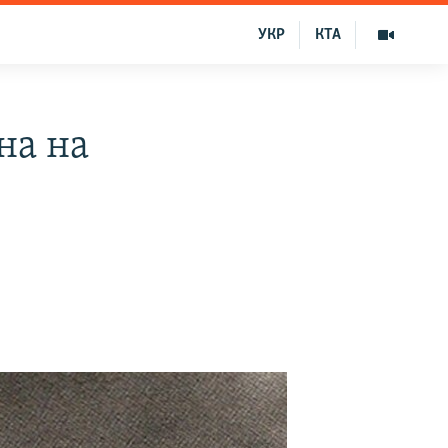
УКР
КТА
на на