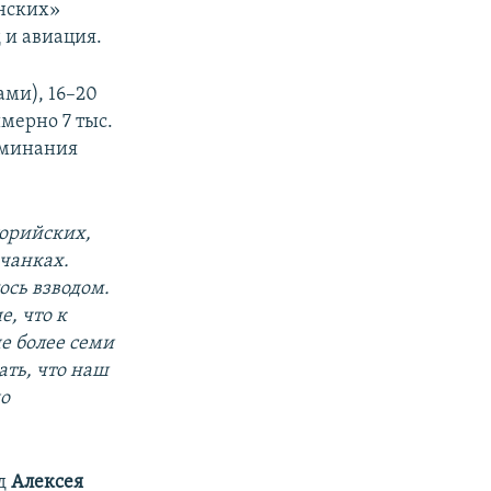
анских»
 и авиация.
ами), 16–20
мерно 7 тыс.
поминания
торийских,
ачанках.
ось взводом.
, что к
е более семи
ть, что наш
но
яд
Алексея