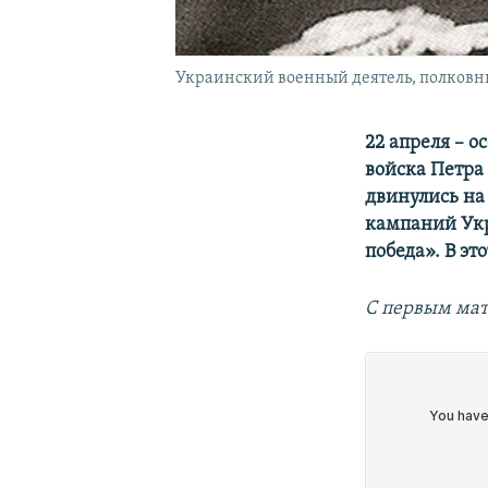
Украинский военный деятель, полковни
22 апреля – о
войска Петра
двинулись на
кампаний Ук
победа». В эт
С первым мат