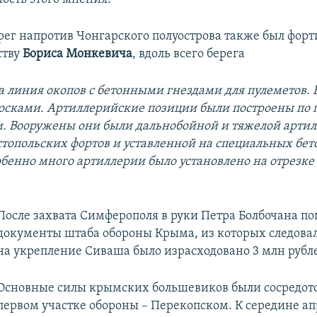
ег напротив Чонгарского полуострова также был фор
ству
Бориса Монкевича
, вдоль всего берега
а линия окопов с бетонными гнездами для пулеметов. 
осками. Артиллерийские позиции были построены по 
и. Вооружены они были дальнобойной и тяжелой артил
астопольских фортов и уставленной на специальных бе
обенно много артиллерии было установлено на отрезке
После захвата Симферополя в руки Петра Болбочана по
документы штаба обороны Крыма, из которых следовало
на укрепление Сиваша было израсходовано 3 млн рубл
Основные силы крымских большевиков были сосредот
первом участке обороны – Перекопском. К середине ап