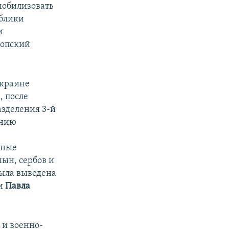
мобилизовать
ублики
и
копский
Украине
, после
азделения 3-й
ению
нные
ын, сербов и
была выведена
ии
Павла
 и военно-