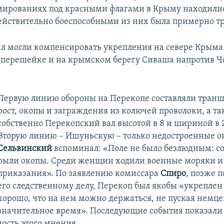
ированиях под красными флагами в Крыму находились
действительно боеспособными из них была примерно тр
ил могли компенсировать укрепления на севере Крыма 
перешейке и на крымском берегу Сиваша напротив Ч
Первую линию обороны на Перекопе составляли транш
рост, окопы и заграждения из колючей проволоки, а т
собственно Перекопский вал высотой в 8 и шириной в 
Вторую линию – Ишуньскую – только недостроенные о
Сельвинский
вспоминал: «Поле не было безлюдным: с
рыли окопы. Среди женщин ходили военные моряки и
приказания». По заявлению комиссара
Спиро
, позже 
его следственному делу, Перекоп был якобы «укреплен
хорошо, что на нем можно держаться, не пуская немце
значительное время». Последующие события показали
ность этого мнения.