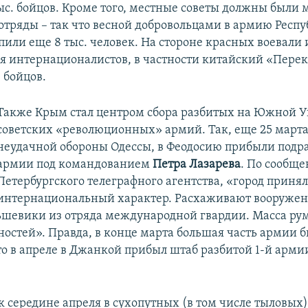
тыс. бойцов. Кроме того, местные советы должны были 
 отряды – так что весной добровольцами в армию Респ
пили еще 8 тыс. человек. На стороне красных воевали 
я интернационалистов, в частности китайский «Пере
 бойцов.
Также Крым стал центром сбора разбитых на Южной 
советских «революционных» армий. Так, еще 25 марта
неудачной обороны Одессы, в Феодосию прибыли подр
армии под командованием
Петра Лазарева
. По сообщ
Петербургского телеграфного агентства, «город принял
интернациональный характер. Расхаживают вооруже
шевики из отряда международной гвардии. Масса рум
ностей». Правда, в конце марта большая часть армии 
ато в апреле в Джанкой прибыл штаб разбитой 1-й арм
 к середине апреля в сухопутных (в том числе тыловых)