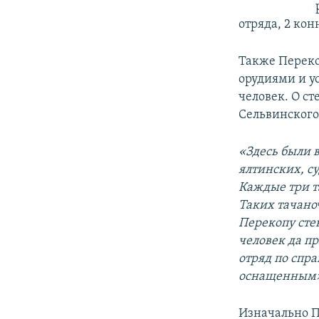
отряда, 2 ко
Также Переко
орудиями и у
человек. О с
Сельвинского
«Здесь были 
ялтинских, су
Каждые три т
Таких тачано
Перекопу сте
человек да п
отряд по спр
оснащенным
Изначально П