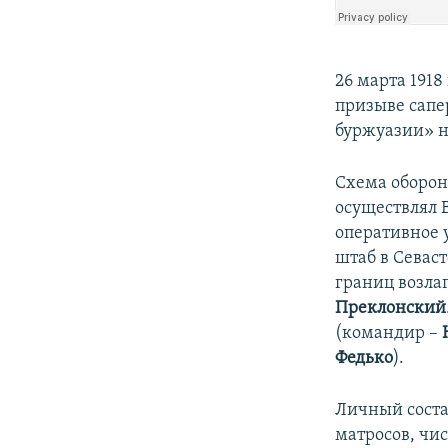
26 марта 191
призыве сапе
буржуазии» н
Схема оборон
осуществлял 
оперативное 
штаб в Севас
границ возла
Преклонский
(командир –
Федько
).
Личный соста
матросов, чи