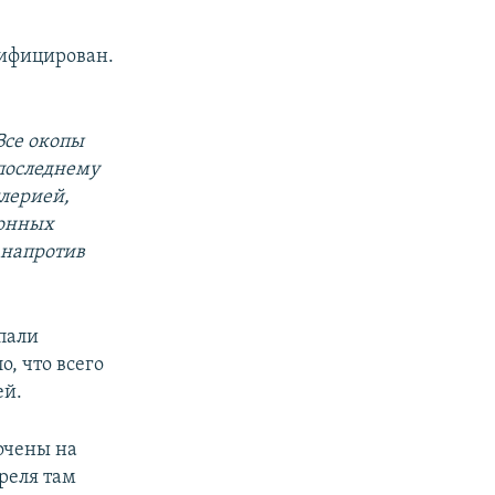
тифицирован.
Все окопы
последнему
лерией,
тонных
 напротив
пали
, что всего
ей.
очены на
реля там