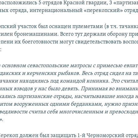
расположились 5 отрядов Красной гвардии, 3 «партиз
нных отряда, интернациональный «перекопский» отряд
пский участок был оснащен пулеметами (в т.ч. тачанк
силен бронемашинами. Всего тут держали оборону при
тепени их боеготовности могут свидетельствовать вос
:
в основном севастопольские матросы с примесью евпа
дакских и керченских рыбаков. Весь отряд сидел на т
ачанки находились под командой конника. Это считал
чных взводов у нас было девять. Принимая во внимание
кались партизанские отряды, насчитывавшие иногда н
ритом вооруженных одними берданками, нужно призна
аведливости считал себя многочисленным и превосход
»
.
ерекоп должен был защищать 1-й Черноморский отр