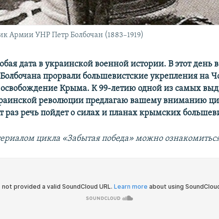
к Армии УНР Петр Болбочан (1883–1919)
собая дата в украинской военной истории. В этот день в
 Болбочана прорвали большевистские укрепления на Ч
 освобождение Крыма. К 99-летию одной из самых в
раинской революции предлагаю вашему вниманию ци
от раз речь пойдет о силах и планах крымских большев
ериалом цикла «Забытая победа» можно ознакомитьс