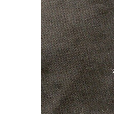
ПОБЕДИТЕЛЕЙ НЕ СУДЯТ?
КРЫМ.НЕПОКОРЕННЫЙ
ELIFBE
УКРАИНСКАЯ ПРОБЛЕМА КРЫМА