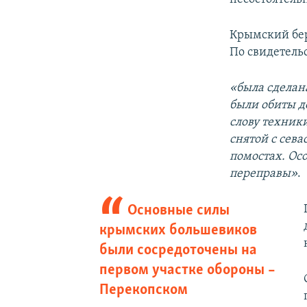
Крымский бер
По свидетель
«была сделан
были обиты д
слову техник
снятой с сев
помостах. Ос
переправы»
.
Основные силы
крымских большевиков
были сосредоточены на
первом участке обороны –
Перекопском