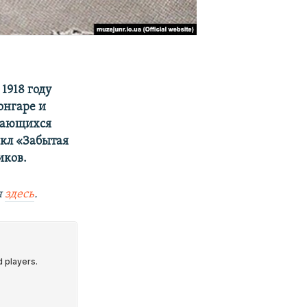
 1918 году
онгаре и
ыдающихся
кл «Забытая
иков.
я
здесь
.