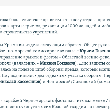
8 года большевистское правительство полуострова прин
ров и артиллеристов, реквизиции 1000 лошадей и мо
а строительство укреплений.
ы Крыма выглядела следующим образом. Общее руков
Военно-морской комиссариат во главе с
Юрием Гавено
управление армией и флотом – Областной военно-ре
тополе (начальник –
Михаил Богданов
). Дело защиты 
галась на полевой штаб обороны Крыма, который возг
. Ему подчинялись два отдельных участка обороны: П
Николай Кассесинов
) и Чонгарский/Сивашский (кома
в кораблей Черноморского флота насчитывал менее 7 
сленность сухопутных сил Красной гвардии на полуост