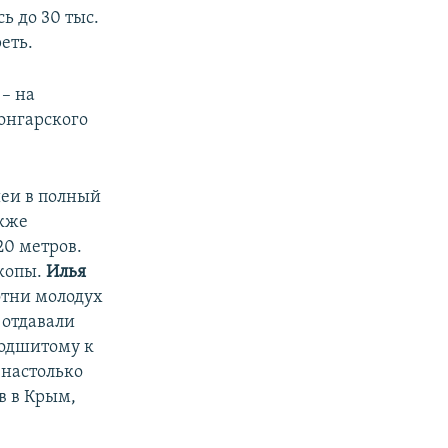
 до 30 тыс.
еть.
– на
онгарского
еи в полный
акже
20 метров.
копы.
Илья
отни молодух
 отдавали
подшитому к
 настолько
в в Крым,