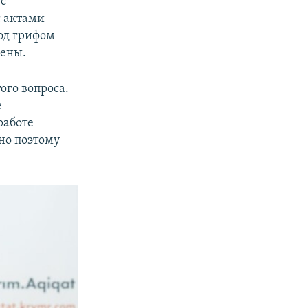
 с
с актами
под грифом
чены.
ого вопроса.
е
работе
но поэтому