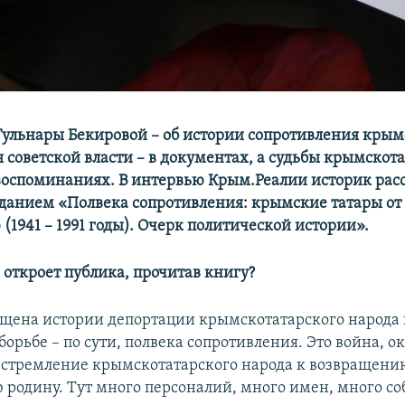
Гульнары Бекировой – об истории сопротивления крым
я советской власти – в документах, а судьбы крымскот
 воспоминаниях. В интервью Крым.Реалии историк расс
зданием «Полвека сопротивления: крымские татары от
1941 – 1991 годы). Очерк политической истории».
я откроет публика, прочитав книгу?
ящена истории депортации крымскотатарского народа
орьбе – по сути, полвека сопротивления. Это война, о
 стремление крымскотатарского народа к возвращени
 родину. Тут много персоналий, много имен, много с