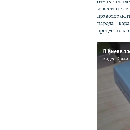
очень важным
известные се
правоохранит
народа – кар
процессах в 
видео
Крым.