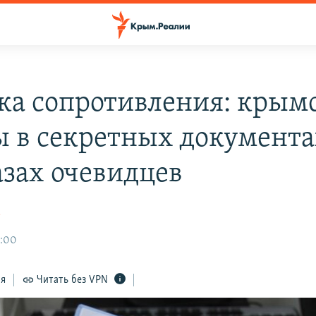
ка сопротивления: крым
ы в секретных документа
азах очевидцев
а
4:00
ся
Читать без VPN