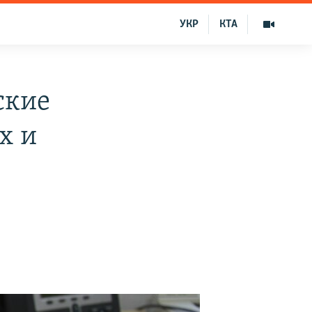
УКР
КТА
ские
х и