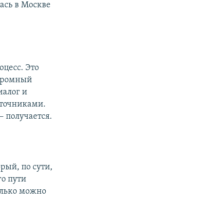
лась в Москве
оцесс. Это
огромный
иалог и
сточниками.
– получается.
рый, по сути,
го пути
олько можно