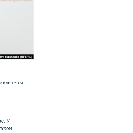
привлечены
ве. У
такой