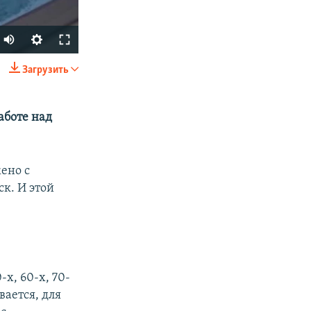
Загрузить
SHARE
аботе над
ено с
к. И этой
px
width
-х, 60-х, 70-
вается, для