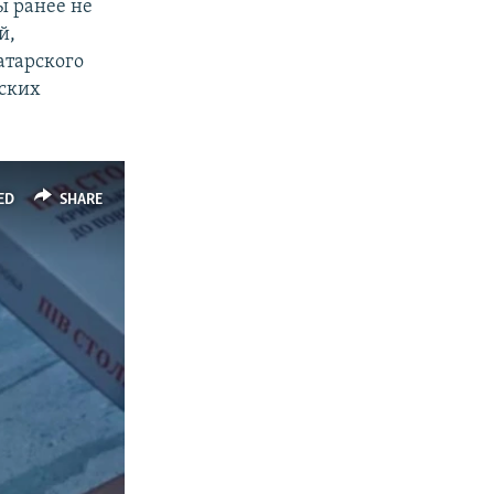
ы ранее не
й,
атарского
еских
ED
SHARE