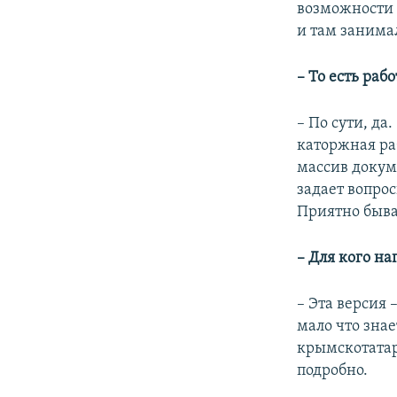
возможности –
и там занима
– То есть раб
– По сути, да
каторжная ра
массив докуме
задает вопро
Приятно бывае
– Для кого на
– Эта версия 
мало что знае
крымскотатар
подробно.