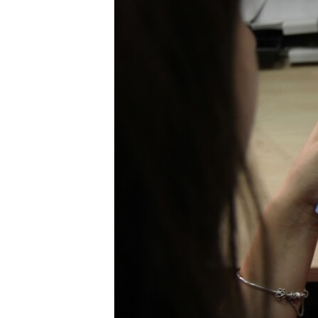
ПОБЕДИТЕЛЕЙ НЕ СУДЯТ?
КРЫМ.НЕПОКОРЕННЫЙ
ELIFBE
УКРАИНСКАЯ ПРОБЛЕМА КРЫМА