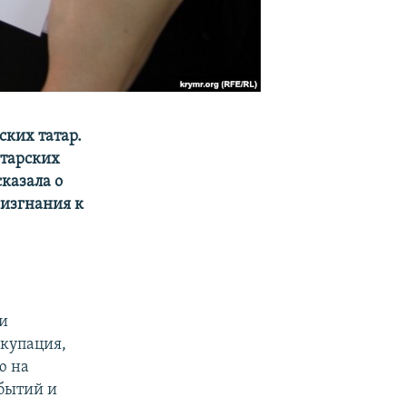
ских татар.
атарских
казала о
 изгнания к
 и
ккупация,
ю на
обытий и