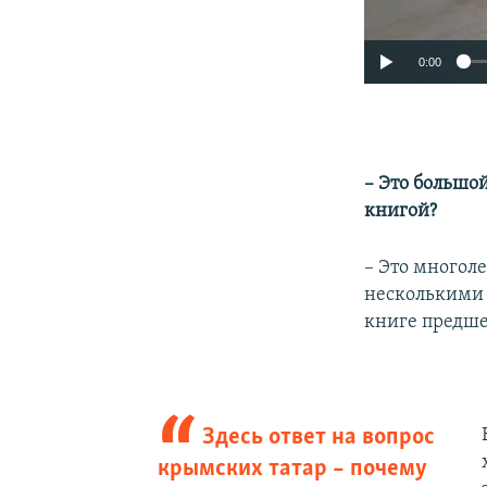
0:00
– Это большо
книгой?
– Это многол
несколькими 
книге предше
Здесь ответ на вопрос
крымских татар – почему