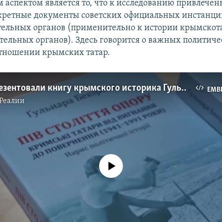
 аспектом является то, что к исследованию привлечен
кретные документы советских официальных инстанци
ельных органов (применительно к истории крымскот
ательных органов). Здесь говорится о важных политич
отношении крымских татар.
В Киеве презентовали книгу крымского историка Гульнары Бекировой (видео)
EMB
Реалии
No media source currently available