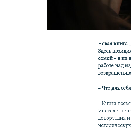
Новая книга 
Здесь позици
семей – в их
работе над и
возвращению (
– Что для себ
– Книга посв
многолетней б
депортация и
историческую