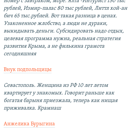
номер с завтраком, море. Ялта -Интурист 150 тыс
рублей, Измир-палас 80 тыс рублей, Литтл хой-ан
бич 65 тыс.рублей. Вот такая разница в ценах.
Узаконенное жлобство, а люди не дураки,
выкидывать деньги. Субсидировать надо отдых,
целевая программа нужна, реальная стратегия
развития Крыма, а не филькина грамота
сегодняшняя
Внук подпольщицы
Севастополь. Женщина из РФ 10 лет летом
квартирует у знакомых. Говорит раньше как
богатая барыня приезжала, теперь как нищая
приживалка. Крамнаш
Анжелика Бурыгина