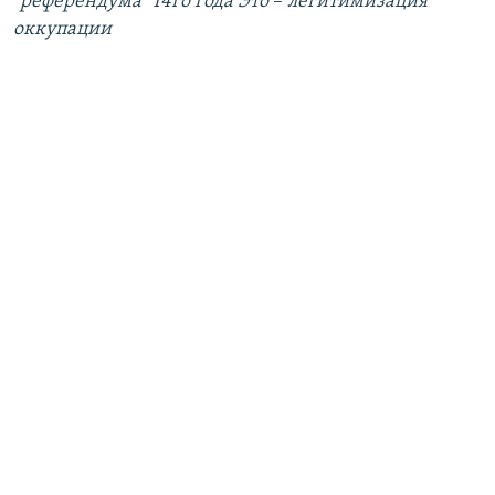
"референдума" 14го года Это
–
легитимизация
оккупации