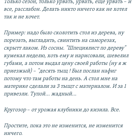
Только сезон, только урвать, урвать, еще урвать
–​
и
все, расслабон. Делать никто ничего как не хотел
так и не хочет.
Пример: надо было сколотить стол из дерева, ну
порезать, выгладить, свинтить на саморезах,
скрытт лаком. Из сосны. "Шпециялист по дереву"
кумекал неделю, хоть ему и нарисовали, шевелил
губами, а потом выдал цену своей работы (ну я ж
приезжый)
–​
"десять тыщ ! Был послан нафиг
потому что там работы на день. А стол мне на
материке сделали за 3 тыщт с материалом. И за 1
привезли. Тупой... жадный...
Кругозор
–​
от урожая клубники до кизила. Все.
Простите, пока это не изменится, не изменится
ничего.