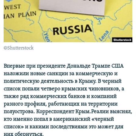
ПРИСОЕДИНЯЙТЕСЬ!
ПОБЕДИТЕЛЕЙ НЕ СУДЯТ?
КРЫМ.НЕПОКОРЕННЫЙ
ELIFBE
УКРАИНСКАЯ ПРОБЛЕМА КРЫМА
Все сайты RFE/RL
©Shutterstock
Впервые при президенте Дональде Трампе США
наложили новые санкции за коммерческую и
политическую деятельность в Крыму. В черный
список попали четверо крымских чиновников, а
также ряд коммерческих банков и компаний
разного профиля, работающих на территории
полуострова. Корреспондент Крым.Реалии выяснял,
кто именно попал в американский «черный
список» и какими последствиями это может для
них обернуться.