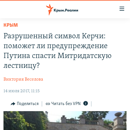
Доступность
ссылки
Вернуться
КРЫМ
к
НОВОСТИ
Разрушенный символ Керчи:
основному
СПЕЦПРОЕКТЫ
содержанию
поможет ли предупреждение
ВОДА
Вернутся
ГРУЗ 200
Путина спасти Митридатскую
к
ИСТОРИЯ
КАРТА ВОЕННЫХ ОБЪЕКТОВ КРЫМА
лестницу?
главной
ЕЩЕ
11 ЛЕТ ОККУПАЦИИ КРЫМА. 11 ИСТОРИЙ СОПРОТИВЛЕНИЯ
навигации
Виктория Веселова
Вернутся
РАДІО СВОБОДА
ИНТЕРАКТИВ
к
14 июля 2017, 11:15
КАК ОБОЙТИ БЛОКИРОВКУ
ИНФОГРАФИКА
поиску
Поделиться
Читать без VPN
ТЕЛЕПРОЕКТ КРЫМ.РЕАЛИИ
Українською
СОВЕТЫ ПРАВОЗАЩИТНИКОВ
Qırımtatar
ПРОПАВШИЕ БЕЗ ВЕСТИ