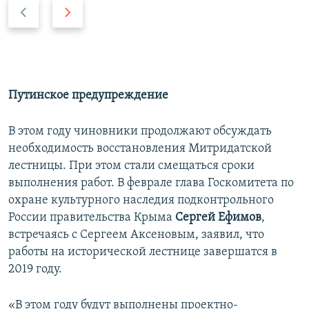
П
С
р
л
е
е
д
д
ы
у
д
ю
Путинское предупреждение
у
щ
щ
и
В этом году чиновники продолжают обсуждать
и
й
необходимость восстановления Митридатской
й
с
лестницы. При этом стали смещаться сроки
с
л
выполнения работ. В феврале глава Госкомитета по
л
а
охране культурного наследия подконтрольного
а
й
России правительства Крыма
Сергей Ефимов
,
й
д
встречаясь с Сергеем Аксеновым, заявил, что
д
работы на исторической лестнице завершатся в
2019 году.
«В этом году будут выполнены проектно-