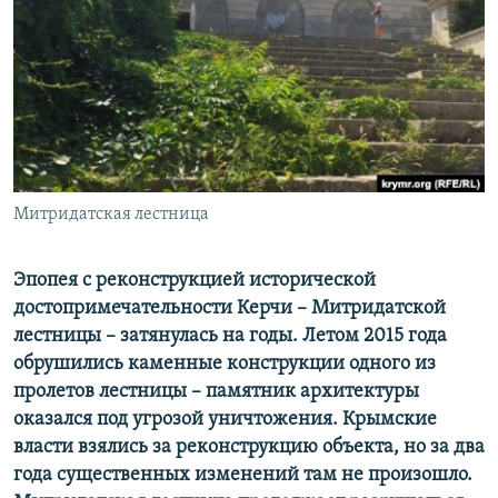
ПРИСОЕДИНЯЙТЕСЬ!
ПОБЕДИТЕЛЕЙ НЕ СУДЯТ?
КРЫМ.НЕПОКОРЕННЫЙ
ELIFBE
УКРАИНСКАЯ ПРОБЛЕМА КРЫМА
Все сайты RFE/RL
Митридатская лестница
Эпопея с реконструкцией исторической
достопримечательности Керчи – Митридатской
лестницы – затянулась на годы. Летом 2015 года
обрушились каменные конструкции одного из
пролетов лестницы – памятник архитектуры
оказался под угрозой уничтожения. Крымские
власти взялись за реконструкцию объекта, но за два
года существенных изменений там не произошло.