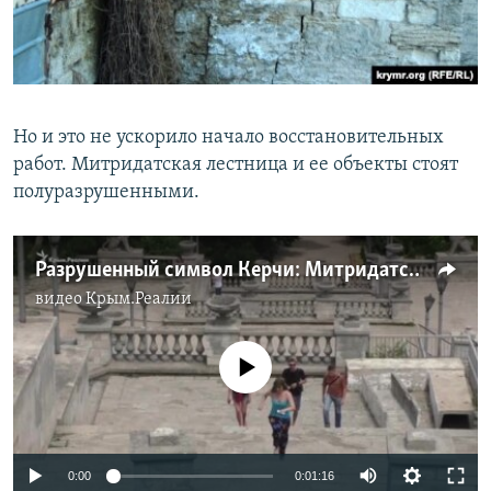
Но и это не ускорило начало восстановительных
работ. Митридатская лестница и ее объекты стоят
полуразрушенными.
Разрушенный символ Керчи: Митридатская лестница ждет реконструкции (видео)
видео
Крым.Реалии
No media source currently available
0:00
0:01:16