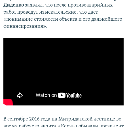
Диденко
заявлял, что после противоаварийных
работ проведут изыскательские, что даст
«понимание стоимости объекта и его дальнейшего
финансирования».
В сентябре 2016 года на Митридатской лестнице во
время рабочего визита в Керчь побывали президент