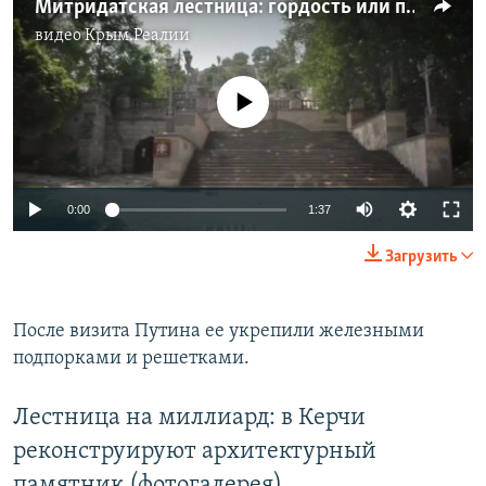
Митридатская лестница: гордость или позор Керчи (видео)
видео
Крым.Реалии
No media source currently available
0:00
1:37
Загрузить
После визита Путина ее укрепили железными
подпорками и решетками.
Лестница на миллиард: в Керчи
реконструируют архитектурный
памятник (фотогалерея)