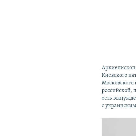
Архиепископ
Киевского па
Московского 
российской, 
есть вынужде
с украинским