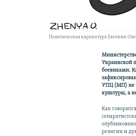
Политическая карикатура Евгении Ол
Министерство
Украинской п
боевиками. К
зафиксирован
УПЦ (МП) не 
культуры, а 
Как говоритс
сепаратистск
опубликовано
религии и ду