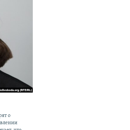
рят о
явлении