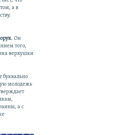
чает, что
ом, а в
ству.
иорук
. Он
нием того,
тика верхушки
т буквально
кую молодежь
утверждает
икам,
раины, а с
же