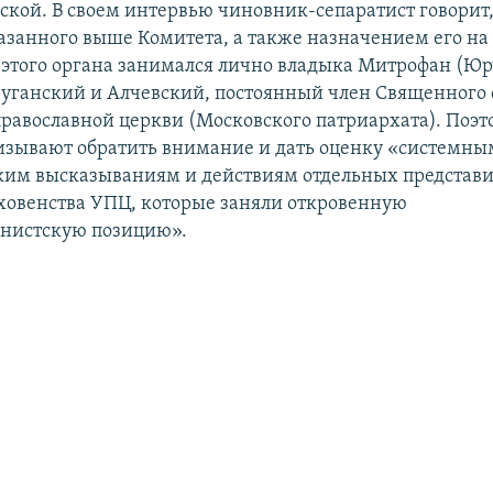
ской. В своем интервью чиновник-сепаратист говорит,
азанного выше Комитета, а также назначением его на
 этого органа занимался лично владыка Митрофан (Юр
уганский и Алчевский, постоянный член Священного 
равославной церкви (Московского патриархата). Поэт
изывают обратить внимание и дать оценку «системны
им высказываниям и действиям отдельных представи
ховенства УПЦ, которые заняли откровенную
онистскую позицию».