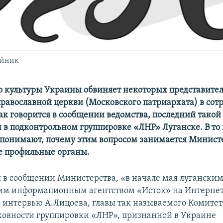
ейник
 культуры Украины обвиняет некоторых представите
равославной церкви (Московского патриархата) в сотр
ак говорится в сообщении ведомства, последний такой
 в подконтрольном группировке «ЛНР» Луганске. В то 
понимают, почему этим вопросом занимается Минист
не профильные органы.
я в сообщении Министерства, «в начале мая лугански
им информационным агентством «Исток» на Интернет
 интервью А.Лицоева, главы так называемого Комитет
ховности группировки «ЛНР», признанной в Украине