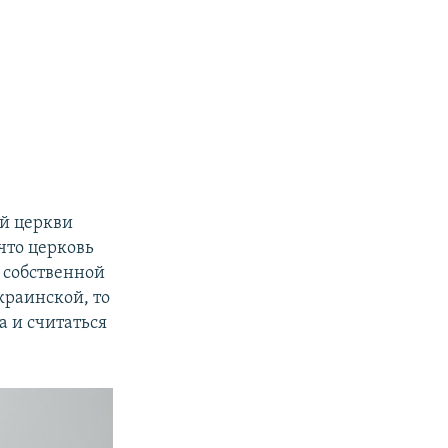
й церкви
что церковь
 собственной
краинской, то
а и считаться