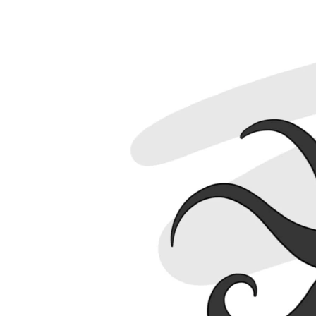
ПОБЕДИТЕЛЕЙ НЕ СУДЯТ?
КРЫМ.НЕПОКОРЕННЫЙ
ELIFBE
УКРАИНСКАЯ ПРОБЛЕМА КРЫМА