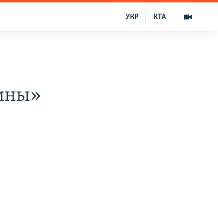
УКР
КТА
аины»