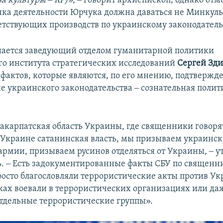
а культуры ‒ КР)
», ‒ говорит архиепископ, однако отме
нка деятельности Юрчука должна даваться не Минкульт
етствующих производств по украинскому законодатель
шается заведующий отделом гуманитарной политики
о института стратегических исследований
Сергей Зд
 фактов, которые являются, по его мнению, подтвержде
е украинского законодательства ‒ сознательная поли
акарпатская область Украины, где священники говоря
 Украине сатанинская власть, мы призываем украинс
 армии, призываем русинов отделяться от Украины, ‒ 
ь. ‒ Есть задокументированные факты СБУ по священн
росто благословляли террористические акты против Ук
ках воевали в террористических организациях или да
отдельные террористические группы».