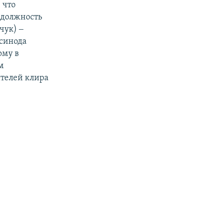
 что
 должность
чук) ‒
синода
ому в
м
телей клира