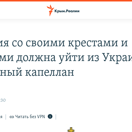
сия со своими крестами и
ми должна уйти из Укр
нный капеллан
:30
ся
Читать без VPN