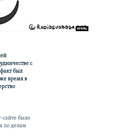
лей
удничестве с
 факт был
же время в
ерство
м
-сайте было
а по делам