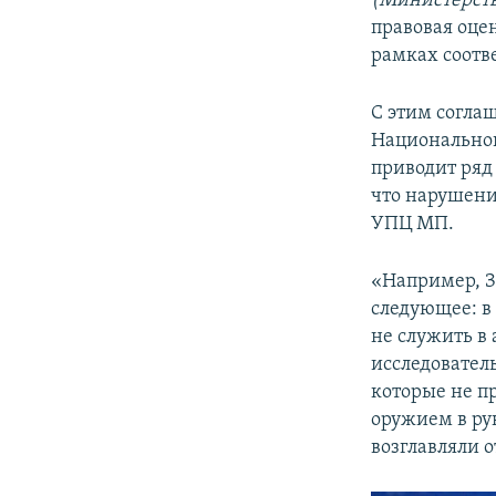
(Министерств
правовая оце
рамках соотв
С этим согла
Национальног
приводит ряд
что нарушени
УПЦ МП.
«Например, З
следующее: в
не служить в
исследовател
которые не п
оружием в ру
возглавляли 