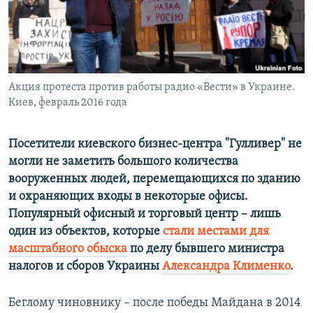
ПРИСОЕДИНЯЙТЕСЬ!
ПОБЕДИТЕЛЕЙ НЕ СУДЯТ?
КРЫМ.НЕПОКОРЕННЫЙ
ELIFBE
Акция протеста против работы радио «Вести» в Украине.
УКРАИНСКАЯ ПРОБЛЕМА КРЫМА
Киев, февраль 2016 года
Все сайты RFE/RL
Посетители киевского бизнес-центра "Гулливер" не
могли не заметить большого количества
вооруженных людей, перемещающихся по зданию
и охраняющих входы в некоторые офисы.
Популярный офисный и торговый центр – лишь
один из объектов, которые
стали местами для
масштабного обыска
по делу бывшего министра
налогов и сборов Украины
Александра Клименко
.
Беглому чиновнику – после победы Майдана в 2014