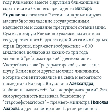
году Клименко вместе с другими ближайшими
соратниками бывшего президента
Виктора
Януковича
оказался в России – инкриминируют
масштабное завладение государственным
имуществом и создание преступной организации.
Сумма, которую Клименко удалось похитить из
государственного бюджета одной из самых бедных
стран Европы, поражает воображение – 800
миллионов долларов за каких-то три года
успешной "реформаторской" деятельности.
Употребляя слово "реформаторской", я вовсе не
шучу. Клименко и другие молодые чиновники,
которые ориентировались на сына и вероятного
наследника Виктора Януковича
Александра
,
любили называть себя "младореформаторами". Эта
самоуверенность вызывала бешенство у
"старореформаторов" – премьер-министра
Николая
Азарова
и других ветеранов Партии регионов –