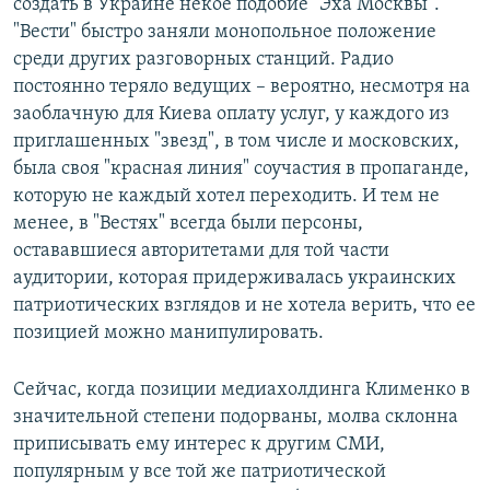
создать в Украине некое подобие "Эха Москвы".
"Вести" быстро заняли монопольное положение
среди других разговорных станций. Радио
постоянно теряло ведущих – вероятно, несмотря на
заоблачную для Киева оплату услуг, у каждого из
приглашенных "звезд", в том числе и московских,
была своя "красная линия" соучастия в пропаганде,
которую не каждый хотел переходить. И тем не
менее, в "Вестях" всегда были персоны,
остававшиеся авторитетами для той части
аудитории, которая придерживалась украинских
патриотических взглядов и не хотела верить, что ее
позицией можно манипулировать.
Сейчас, когда позиции медиахолдинга Клименко в
значительной степени подорваны, молва склонна
приписывать ему интерес к другим СМИ,
популярным у все той же патриотической