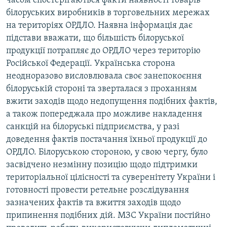
часом спостерігаються факти наявності товарів
білоруських виробників в торговельних мережах
на територіях ОРДЛО. Наявна інформація дає
підстави вважати, що більшість білоруської
продукції потрапляє до ОРДЛО через територію
Російської Федерації. Українська сторона
неодноразово висловлювала своє занепокоєння
білоруській стороні та зверталася з проханням
вжити заходів щодо недопущення подібних фактів,
а також попереджала про можливе накладення
санкцій на білоруські підприємства, у разі
доведення фактів постачання їхньої продукції до
ОРДЛО. Білоруською стороною, у свою чергу, було
засвідчено незмінну позицію щодо підтримки
територіальної цілісності та суверенітету України і
готовності провести ретельне розслідування
зазначених фактів та вжиття заходів щодо
припинення подібних дій. МЗС України постійно