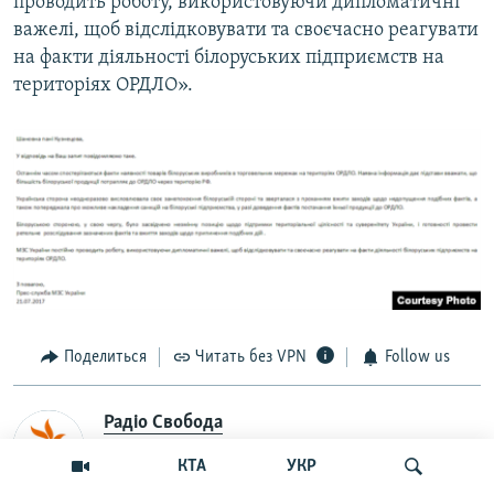
проводить роботу, використовуючи дипломатичні
важелі, щоб відслідковувати та своєчасно реагувати
на факти діяльності білоруських підприємств на
територіях ОРДЛО».
Поделиться
Читать без VPN
Follow us
Радіо Свобода
Оригинал публикации – на сайте
Радіо
КТА
УКР
Свобода