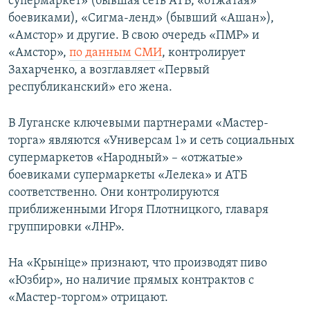
супермаркет» (бывшая сеть АТБ, «отжатая»
боевиками), «Сигма-ленд» (бывший «Ашан»),
«Амстор» и другие. В свою очередь «ПМР» и
«Амстор»,
по данным СМИ
, контролирует
Захарченко, а возглавляет «Первый
республиканский» его жена.
В Луганске ключевыми партнерами «Мастер-
торга» являются «Универсам 1» и сеть социальных
супермаркетов «Народный» – «отжатые»
боевиками супермаркеты «Лелека» и АТБ
соответственно. Они контролируются
приближенными Игоря Плотницкого, главаря
группировки «ЛНР».
На «Крыніце» признают, что производят пиво
«Юзбир», но наличие прямых контрактов с
«Мастер-торгом» отрицают.