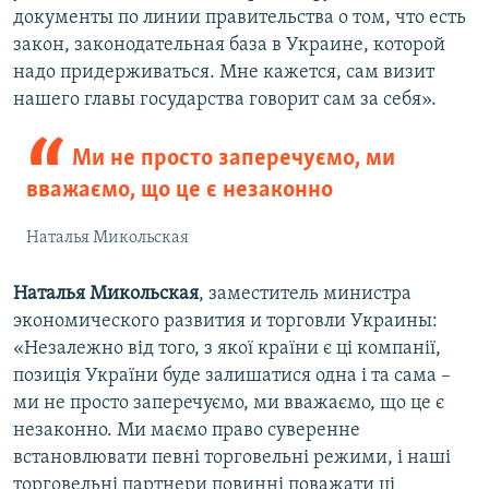
документы по линии правительства о том, что есть
закон, законодательная база в Украине, которой
надо придерживаться. Мне кажется, сам визит
нашего главы государства говорит сам за себя».
Ми не просто заперечуємо, ми
вважаємо, що це є незаконно
Наталья Микольская
Наталья Микольская
, заместитель министра
экономического развития и торговли Украины:
«Незалежно від того, з якої країни є ці компанії,
позиція України буде залишатися одна і та сама –
ми не просто заперечуємо, ми вважаємо, що це є
незаконно. Ми маємо право суверенне
встановлювати певні торговельні режими, і наші
торговельні партнери повинні поважати ці