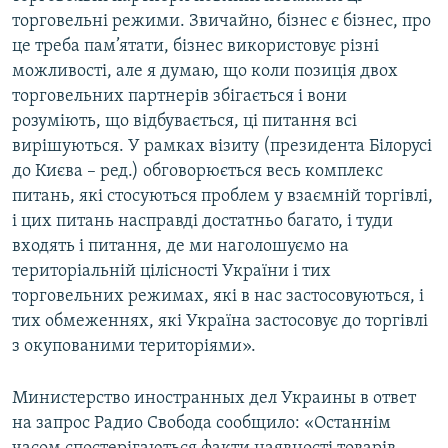
торговельні режими. Звичайно, бізнес є бізнес, про
це треба пам’ятати, бізнес використовує різні
можливості, але я думаю, що коли позиція двох
торговельних партнерів збігається і вони
розуміють, що відбувається, ці питання всі
вирішуються. У рамках візиту (президента Білорусі
до Києва – ред.) обговорюється весь комплекс
питань, які стосуються проблем у взаємній торгівлі,
і цих питань насправді достатньо багато, і туди
входять і питання, де ми наголошуємо на
територіальній цілісності України і тих
торговельних режимах, які в нас застосовуються, і
тих обмеженнях, які Україна застосовує до торгівлі
з окупованими територіями».
Министерство иностранных дел Украины в ответ
на запрос Радио Свобода сообщило: «Останнім