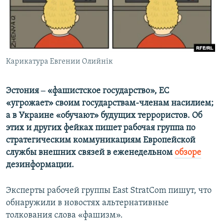
ПРИСОЕДИНЯЙТЕСЬ!
ПОБЕДИТЕЛЕЙ НЕ СУДЯТ?
КРЫМ.НЕПОКОРЕННЫЙ
ELIFBE
Карикатура Евгении Олийнік
УКРАИНСКАЯ ПРОБЛЕМА КРЫМА
Все сайты RFE/RL
Эстония ‒ «фашистское государство», ЕС
«угрожает» своим государствам-членам насилием;
а в Украине «обучают» будущих террористов. Об
этих и других фейках пишет рабочая группа по
стратегическим коммуникациям Европейской
службы внешних связей в еженедельном
обзоре
дезинформации.
Эксперты рабочей группы East StratCom пишут, что
обнаружили в новостях альтернативные
толкования слова «фашизм».