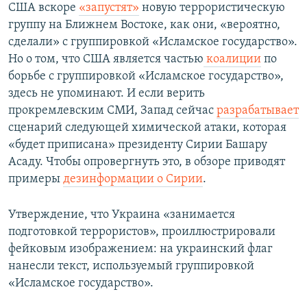
США вскоре
«запустят»
новую террористическую
группу на Ближнем Востоке, как они, «вероятно,
сделали» с группировкой «Исламское государство».
Но о том, что США является частью
коалиции
по
борьбе с группировкой «Исламское государство»,
здесь не упоминают. И если верить
прокремлевским СМИ, Запад сейчас
разрабатывает
сценарий следующей химической атаки, которая
«будет приписана» президенту Сирии Башару
Асаду. Чтобы опровергнуть это, в обзоре приводят
примеры
дезинформации о Сирии
.
Утверждение, что Украина «занимается
подготовкой террористов», проиллюстрировали
фейковым изображением: на украинский флаг
нанесли текст, используемый группировкой
«Исламское государство».