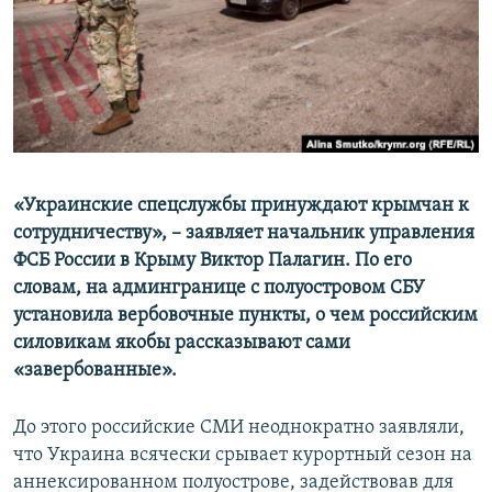
ПРИСОЕДИНЯЙТЕСЬ!
ПОБЕДИТЕЛЕЙ НЕ СУДЯТ?
КРЫМ.НЕПОКОРЕННЫЙ
ELIFBE
УКРАИНСКАЯ ПРОБЛЕМА КРЫМА
Все сайты RFE/RL
«Украинские спецслужбы принуждают крымчан к
сотрудничеству», – заявляет начальник управления
ФСБ России в Крыму Виктор Палагин. По его
словам, на админгранице с полуостровом СБУ
установила вербовочные пункты, о чем российским
силовикам якобы рассказывают сами
«завербованные».
До этого российские СМИ неоднократно заявляли,
что Украина всячески срывает курортный сезон на
аннексированном полуострове, задействовав для