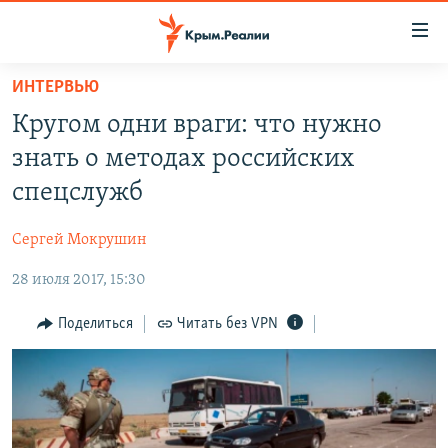
Доступность
ссылки
Вернуться
ИНТЕРВЬЮ
к
НОВОСТИ
Кругом одни враги: что нужно
основному
СПЕЦПРОЕКТЫ
содержанию
знать о методах российских
ВОДА
Вернутся
ГРУЗ 200
спецслужб
к
ИСТОРИЯ
КАРТА ВОЕННЫХ ОБЪЕКТОВ КРЫМА
главной
Сергей Мокрушин
ЕЩЕ
11 ЛЕТ ОККУПАЦИИ КРЫМА. 11 ИСТОРИЙ СОПРОТИВЛЕНИЯ
навигации
Вернутся
28 июля 2017, 15:30
РАДІО СВОБОДА
ИНТЕРАКТИВ
к
КАК ОБОЙТИ БЛОКИРОВКУ
ИНФОГРАФИКА
Поделиться
Читать без VPN
поиску
ТЕЛЕПРОЕКТ КРЫМ.РЕАЛИИ
Українською
СОВЕТЫ ПРАВОЗАЩИТНИКОВ
Qırımtatar
ПРОПАВШИЕ БЕЗ ВЕСТИ