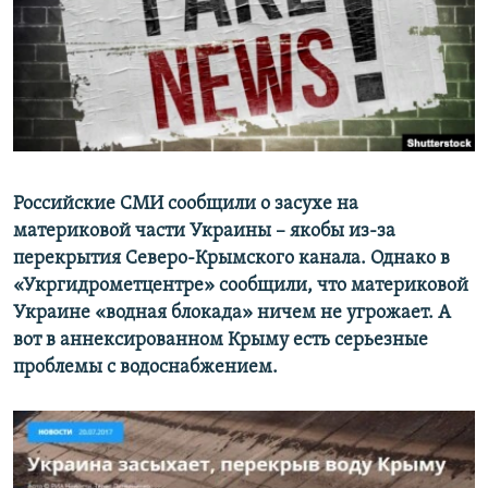
ПРИСОЕДИНЯЙТЕСЬ!
ПОБЕДИТЕЛЕЙ НЕ СУДЯТ?
КРЫМ.НЕПОКОРЕННЫЙ
ELIFBE
УКРАИНСКАЯ ПРОБЛЕМА КРЫМА
Все сайты RFE/RL
Российские СМИ сообщили о засухе на
материковой части Украины – якобы из-за
перекрытия Северо-Крымского канала. Однако в
«Укргидрометцентре» сообщили, что материковой
Украине «водная блокада» ничем не угрожает. А
вот в аннексированном Крыму есть серьезные
проблемы с водоснабжением.