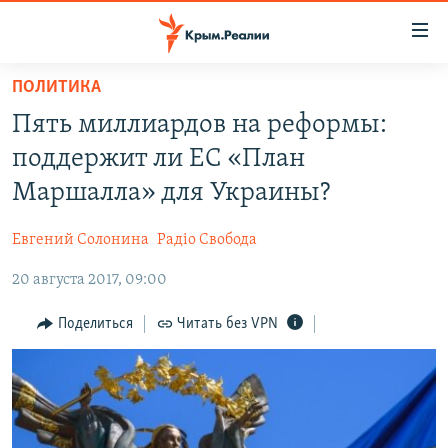
Доступность
ссылки
Вернуться
ПОЛИТИКА
к
НОВОСТИ
Пять миллиардов на реформы:
основному
СПЕЦПРОЕКТЫ
содержанию
поддержит ли ЕС «План
ВОДА
Вернутся
ГРУЗ 200
Маршалла» для Украины?
к
ИСТОРИЯ
КАРТА ВОЕННЫХ ОБЪЕКТОВ КРЫМА
главной
Евгений Солонина
Радіо Свобода
ЕЩЕ
11 ЛЕТ ОККУПАЦИИ КРЫМА. 11 ИСТОРИЙ СОПРОТИВЛЕНИЯ
навигации
Вернутся
20 августа 2017, 09:00
РАДІО СВОБОДА
ИНТЕРАКТИВ
к
КАК ОБОЙТИ БЛОКИРОВКУ
ИНФОГРАФИКА
Поделиться
Читать без VPN
поиску
ТЕЛЕПРОЕКТ КРЫМ.РЕАЛИИ
Українською
СОВЕТЫ ПРАВОЗАЩИТНИКОВ
Qırımtatar
ПРОПАВШИЕ БЕЗ ВЕСТИ