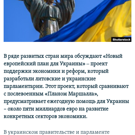
ПРИСОЕДИНЯЙТЕСЬ!
ПОБЕДИТЕЛЕЙ НЕ СУДЯТ?
КРЫМ.НЕПОКОРЕННЫЙ
ELIFBE
УКРАИНСКАЯ ПРОБЛЕМА КРЫМА
Все сайты RFE/RL
В ряде развитых стран мира обсуждают «Новый
европейский план для Украины» ‒ проект
поддержки экономики и реформ, который
разработали литовские и украинские
парламентарии. Этот проект, который сравнивают
с послевоенным «Планом Маршалла»,
предусматривает ежегодную помощь для Украины
– около пяти миллиардов евро на развитие
конкретных секторов экономики.
В украинском правительстве и парламенте