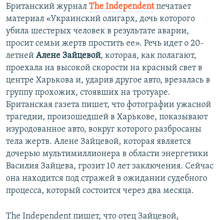
Британский журнал
The Independent
печатает
материал «Украинский олигарх, дочь которого
убила шестерых человек в результате аварии,
просит семьи жертв простить ее». Речь идет о 20-
летней
Алене Зайцевой
, которая, как полагают,
проехала на высокой скорости на красный свет в
центре Харькова и, ударив другое авто, врезалась в
группу прохожих, стоявших на тротуаре.
Британская газета пишет, что фотографии ужасной
трагедии, произошедшей в Харькове, показывают
изуродованное авто, вокруг которого разбросаны
тела жертв. Алене Зайцевой, которая является
дочерью мультимиллионера в области энергетики
Василия Зайцева, грозит 10 лет заключения. Сейчас
она находится под стражей в ожидании судебного
процесса, который состоится через два месяца.
The Independent пишет, что отец Зайцевой,