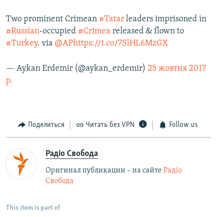
Two prominent Crimean
#Tatar
leaders imprisoned in
#Russian
-occupied
#Crimea
released & flown to
#Turkey
. via
@AP
https://t.co/7SlHL6MzGX
— Aykan Erdemir (@aykan_erdemir)
25 жовтня 2017
р.
Поделиться
Читать без VPN
Follow us
Радіо Свобода
Оригинал публикации – на сайте
Радіо
Свобода
This item is part of