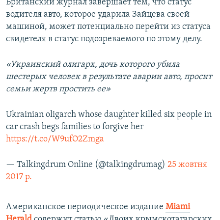
Британский журнал завершает тем, что статус
водителя авто, которое ударила Зайцева своей
машиной, может потенциально перейти из статуса
свидетеля в статус подозреваемого по этому делу.
«Украинский олигарх, дочь которого убила
шестерых человек в результате аварии авто, просит
семьи жертв простить ее»
Ukrainian oligarch whose daughter killed six people in
car crash begs families to forgive her
https://t.co/W9ufO2Zmga
— Talkingdrum Online (@talkingdrumag)
25 жовтня
2017 р.
Американское периодическое издание
Miami
Herald
содержит статью «Двоих крымскотатарских