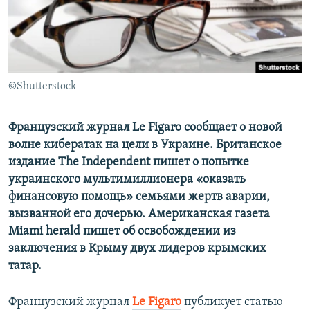
ПРИСОЕДИНЯЙТЕСЬ!
ПОБЕДИТЕЛЕЙ НЕ СУДЯТ?
КРЫМ.НЕПОКОРЕННЫЙ
ELIFBE
©Shutterstock
УКРАИНСКАЯ ПРОБЛЕМА КРЫМА
Все сайты RFE/RL
Французский журнал Le Figaro сообщает о новой
волне кибератак на цели в Украине. Британское
издание The Independent пишет о попытке
украинского мультимиллионера «оказать
финансовую помощь» семьями жертв аварии,
вызванной его дочерью. Американская газета
Miami herald пишет об освобождении из
заключения в Крыму двух лидеров крымских
татар.
Французский журнал
Le Figaro
публикует статью