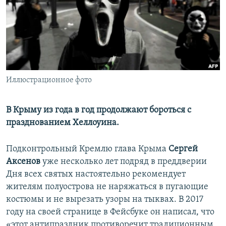
ПРИСОЕДИНЯЙТЕСЬ!
ПОБЕДИТЕЛЕЙ НЕ СУДЯТ?
КРЫМ.НЕПОКОРЕННЫЙ
ELIFBE
УКРАИНСКАЯ ПРОБЛЕМА КРЫМА
Все сайты RFE/RL
Иллюстрационное фото
В Крыму из года в год продолжают бороться с
празднованием Хеллоуина.
Подконтрольный Кремлю глава Крыма
Сергей
Аксенов
уже несколько лет подряд в преддверии
Дня всех святых настоятельно рекомендует
жителям полуострова не наряжаться в пугающие
костюмы и не вырезать узоры на тыквах. В 2017
году на своей странице в Фейсбуке он написал, что
«этот антипраздник противоречит традиционным