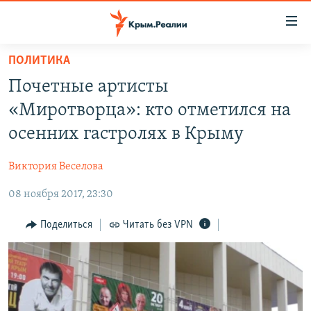
Доступность
ссылки
Вернуться
ПОЛИТИКА
к
НОВОСТИ
Почетные артисты
основному
СПЕЦПРОЕКТЫ
содержанию
«Миротворца»: кто отметился на
ВОДА
Вернутся
ГРУЗ 200
осенних гастролях в Крыму
к
ИСТОРИЯ
КАРТА ВОЕННЫХ ОБЪЕКТОВ КРЫМА
главной
Виктория Веселова
ЕЩЕ
11 ЛЕТ ОККУПАЦИИ КРЫМА. 11 ИСТОРИЙ СОПРОТИВЛЕНИЯ
навигации
Вернутся
08 ноября 2017, 23:30
РАДІО СВОБОДА
ИНТЕРАКТИВ
к
КАК ОБОЙТИ БЛОКИРОВКУ
ИНФОГРАФИКА
Поделиться
Читать без VPN
поиску
ТЕЛЕПРОЕКТ КРЫМ.РЕАЛИИ
Українською
СОВЕТЫ ПРАВОЗАЩИТНИКОВ
Qırımtatar
ПРОПАВШИЕ БЕЗ ВЕСТИ