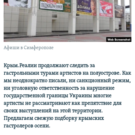
ПРИСОЕДИНЯЙТЕСЬ!
ПОБЕДИТЕЛЕЙ НЕ СУДЯТ?
КРЫМ.НЕПОКОРЕННЫЙ
ELIFBE
УКРАИНСКАЯ ПРОБЛЕМА КРЫМА
Все сайты RFE/RL
Афиши в Симферополе
Крым.Реалии продолжают следить за
гастрольными турами артистов на полуострове. Как
мы неоднократно писали, ни санкционный режим,
ни уголовную ответственность за нарушение
государственной границы Украины многие
артисты не рассматривают как препятствие для
своих выступлений на этой территории.
Предлагаем свежую подборку крымских
гастролеров осени.