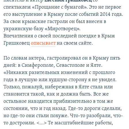
писатель и актер
Евгений Гришковец
со
спектаклем «Прощание с бумагой». Это не первое
его выступление в Крыму после событий 2014 года.
За свои крымские гастроли он был внесен в
украинскую базу «Миротворец».
Впечатления о своей последней поездке в Крым
Гришковец
описывает
на своем сайте.
По словам актера, гастролировал он в Крыму пять
дней: в Симферополе, Севастополе и Ялте.
«Никаких разительных изменений с прошлого
года в лучшую или худшую сторону я не увидел.
Только, пожалуй, набережная в Ялте стала или
становится такой, как и должна быть. Все же
остальное находится приблизительно в том же
состоянии, что и год назад. Где-то дороги сделали,
но где-то они стали похуже. Что-то разобрали, что-
то достроили. <...> Те масштабнейшие работы,