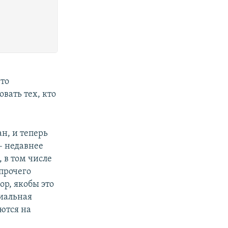
что
вать тех, кто
н, и теперь
– недавнее
 в том числе
прочего
ор, якобы это
циальная
уются на