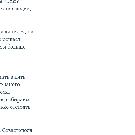
а «Союз
льство людей,
величился, на
е решает
и и больше
ать в пять
нь много
осят
ов, собираем
ько отстоять
а Севастополя