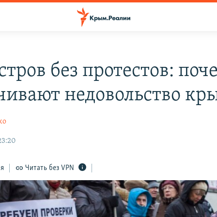
стров без протестов: поч
чивают недовольство кр
ко
23:20
ся
Читать без VPN