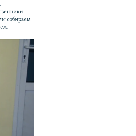
я
ственники
 мы собираем
уем.