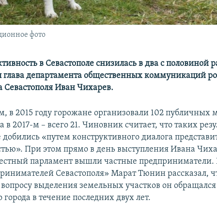
ционное фото
тивность в Севастополе снизилась в два с половиной ра
л глава департамента общественных коммуникаций ро
а Севастополя Иван Чихарев.
м, в 2015 году горожане организовали 102 публичных 
 а в 2017-м – всего 21. Чиновник считает, что таких резу
 добились «путем конструктивного диалога представит
тью». При этом прямо в день выступления Ивана Чиха
естный парламент вышли частные предприниматели. 
ринимателей Севастополя» Марат Тюнин рассказал, ч
вопросу выделения земельных участков он обращался 
 города в течение последних двух лет.