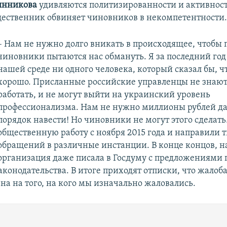
янникова
удивляются политизированности и активнос
ественник обвиняет чиновников в некомпетентности
– Нам не нужно долго вникать в происходящее, чтобы п
чиновники пытаются нас обмануть. Я за последний год 
нашей среде ни одного человека, который сказал бы, чт
хорошо. Присланные российские управленцы не знают
работать, и не могут выйти на украинский уровень
профессионализма. Нам не нужно миллионы рублей дав
порядок навести! Но чиновники не могут этого сделат
общественную работу с ноября 2015 года и направили 
обращений в различные инстанции. В конце концов, 
организация даже писала в Госдуму с предложениями 
конодательства. В итоге приходят отписки, что жалоб
на на того, на кого мы изначально жаловались.