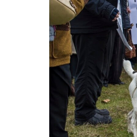
ПОБЕДИТЕЛЕЙ НЕ СУДЯТ?
КРЫМ.НЕПОКОРЕННЫЙ
ELIFBE
УКРАИНСКАЯ ПРОБЛЕМА КРЫМА