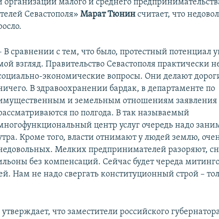
 организации малого и среднего предпринимательств
телей Севастополя»
Марат Тюнин
считает, что недово
росло.
– В сравнении с тем, что было, протестный потенциал у
мой взгляд. Правительство Севастополя практически н
социально-экономические вопросы. Они делают дорог
ничего. В здравоохранении бардак, в департаменте по
имущественным и земельным отношениям заявления
рассматриваются по полгода. В так называемый
многофункциональный центр услуг очередь надо заним
утра. Кроме того, власти отнимают у людей землю, оче
недовольных. Мелких предпринимателей разоряют, сн
ильоны без компенсаций. Сейчас будет череда митинг
ей. Нам не надо свергать конституционный строй – тол
утверждает, что заместители российского губернатор