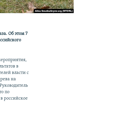
за. Об этом 7
ссийского
мероприятия,
льтатов в
елей власти с
рева на
Руководитель
то по
в российское