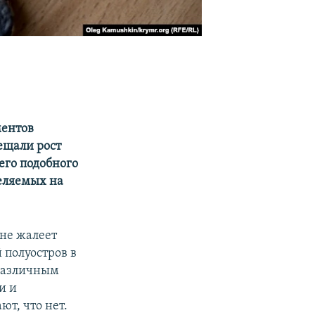
ментов
ещали рост
его подобного
еляемых на
 не жалеет
 полуостров в
 различным
и и
т, что нет.