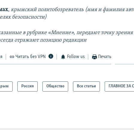
мах
,
крымский политобозреватель (имя и фамилия авт
елях безопасности)
казанные в рубрике «Мнение», передают точку зрения
 всегда отражают позицию редакции
ся
Читать без VPN
Follow us
Печать
Крым
Россия
Общество
Все статьи
ГЛАВНОЕ ЗА 