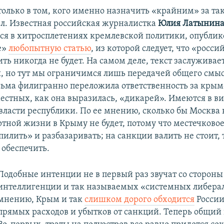
только в том, кого именно назначить «крайним» за та
л. Известная российская журналистка
Юлия Латынин
я в хитросплетениях кремлевской политики, опублик
е»
любопытную статью
, из которой следует, что «рос
ь никогда не будет. На самом деле, текст заслуживае
, но тут мы ограничимся лишь передачей общего смыс
ьма филигранно переложила ответственность за крым
местных, как она выразилась, «дикарей». Имеются в в
власти республики. По ее мнению, сколько бы Москва
ртной жизни в Крыму не будет, потому что местечковое
илить» и разбазаривать; на санкции валить не стоит,
 обеспечить.
Подобные интенции не в первый раз звучат со стороны
интеллигенции и так называемых «системных либерал
мнению, Крым и так
слишком дорого обходится
России
прямых расходов и убытков от санкций. Теперь общий 