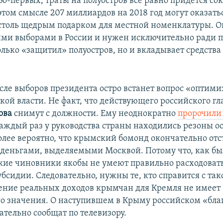
Во-первых, траты на полуостров все равно придется со
этом смысле 207 миллиардов на 2018 год могут оказат
столь щедрым подарком для местной номенклатуры. О
ми выборами в России и нужен исключительно ради п
лько «защитил» полуостров, но и вкладывает средства 
осле выборов президента остро встанет вопрос «оптим
кой власти. Не факт, что действующего российского г
ова
снимут с должности. Ему неоднократно
пророчили
каждый раз у руководства страны находились резоны ос
олее вероятно, что крымский бомонд окончательно отс
 деньгами, выделяемыми Москвой. Потому что, как бы
ие чиновники якобы не умеют правильно расходоват
бсидии. Следовательно, нужны те, кто справится с так
ение реальных доходов крымчан для Кремля не имеет
о значения. О наступившем в Крыму российском «бл
ательно сообщат по телевизору.