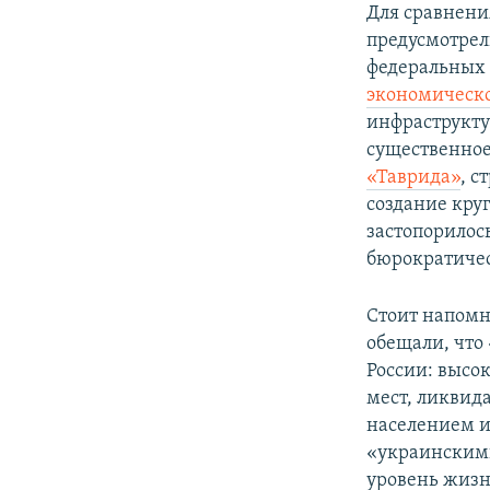
Для сравнени
предусмотрел
федеральных 
экономическ
инфраструкту
существенное
«Таврида»
, с
создание кру
застопорилос
бюрократичес
Стоит напомн
обещали, что 
России: высо
мест, ликвид
населением и
«украинскими
уровень жизн