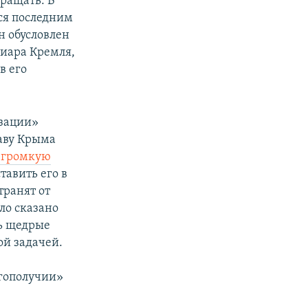
кращать. В
ься последним
н обусловлен
иара Кремля,
в его
изации»
лаву Крыма
 громкую
тавить его в
транят от
ло сказано
ь щедрые
ой задачей.
агополучии»