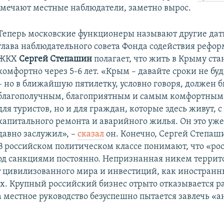
отмечают местные наблюдатели, заметно вырос.
Теперь московские функционеры называют другие дат
глава наблюдательного совета Фонда содействия реф
ЖКХ
Сергей Степашин
полагает, что жить в Крыму ста
комфортно через 5-6 лет. «Крым – давайте сроки не бу
– но в ближайшую пятилетку, условно говоря, должен 
благополучным, благоприятным и самым комфортным 
для туристов, но и для граждан, которые здесь живут, с
капитального ремонта и аварийного жилья. Он это уж
давно заслужил», –
сказал
он. Конечно, Сергей Степаш
В российском политическом классе понимают, что «ро
од санкциями постоянно. Непризнанная никем террит
т цивилизованного мира и инвестиций, как иностранны
х. Крупный российский бизнес отрыто отказывается ра
 а местное руководство безуспешно пытается завлечь 