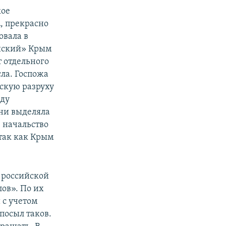
кое
а
, прекрасно
овала в
сийский» Крым
т отдельного
ла. Госпожа
скую разруху
иду
 ни выделяла
 начальство
 так как Крым
 российской
ов». По их
 с учетом
посыл таков.