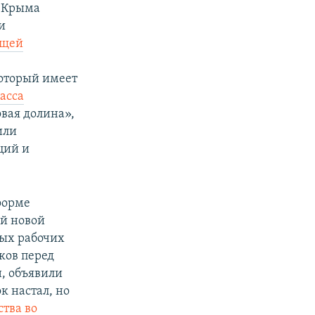
я Крыма
и
бщей
который имеет
асса
овая долина»,
или
ций и
форме
ой новой
вых рабочих
ков перед
, объявили
 настал, но
ства во