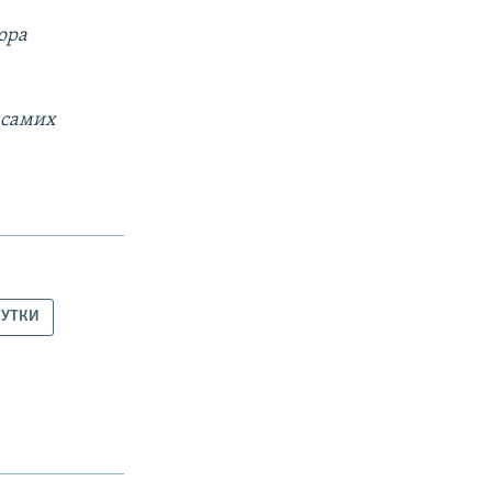
ора
 самих
СУТКИ