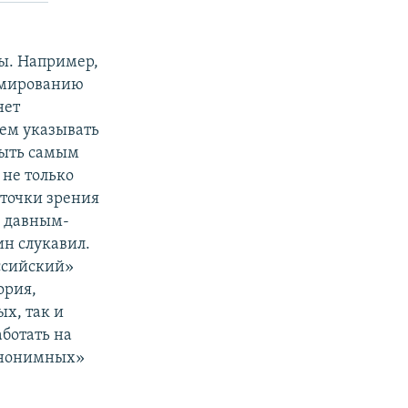
ы. Например,
ормированию
нет
дем указывать
быть самым
не только
 точки зрения
е давным-
ин слукавил.
ссийский»
ория,
х, так и
ботать на
«анонимных»