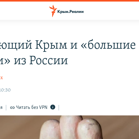
ющий Крым и «большие
и» из России
ах
10:30
ся
Читать без VPN