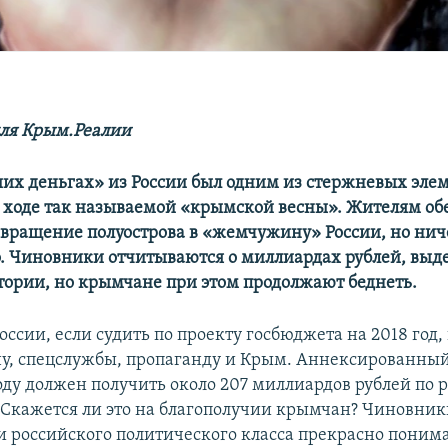
ля Крым.Реалии
их деньгах» из России был одним из стержневых эле
 ходе так называемой «крымской весны». Жителям об
евращение полуострова в «жемчужину» России, но нич
. Чиновники отчитываются о миллиардах рублей, выд
ории, но крымчане при этом продолжают беднеть.
оссии, если судить по проекту госбюджета на 2018 год,
ну, спецслужбы, пропаганду и Крым. Аннексированный
ду должен получить около 207 миллиардов рублей по
Скажется ли это на благополучии крымчан? Чиновник
и российского политического класса прекрасно понимаю