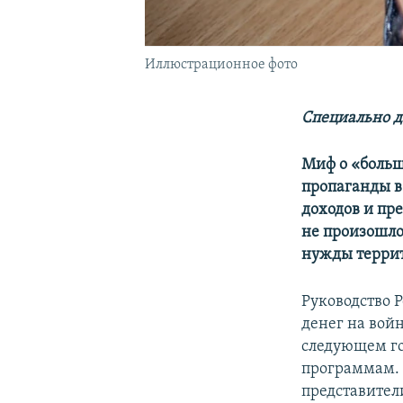
Иллюстрационное фото
Специально д
Миф о «больш
пропаганды в
доходов и пр
не произошло
нужды террит
Руководство Р
денег на вой
следующем го
программам. 
представител