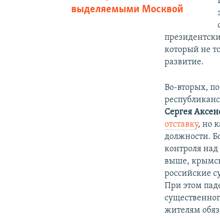
выделяемыми Москвой
президентски
который не то
развитие.
Во-вторых, п
республиканс
Сергея Аксен
отставку
, но 
должности. Б
контроля над
выше, крымск
российские су
При этом пад
существенног
жителям обяз