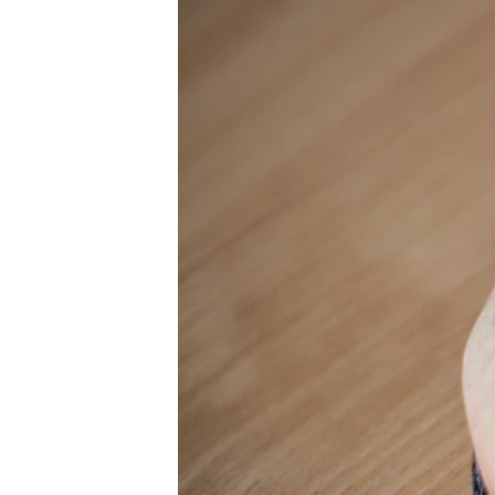
ПОБЕДИТЕЛЕЙ НЕ СУДЯТ?
КРЫМ.НЕПОКОРЕННЫЙ
ELIFBE
УКРАИНСКАЯ ПРОБЛЕМА КРЫМА