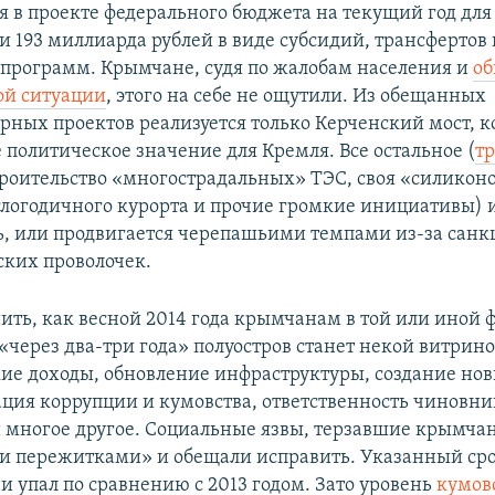
я в проекте федерального бюджета на текущий год дл
и 193 миллиарда рублей в виде субсидий, трансфертов 
программ. Крымчане, судя по жалобам населения и
о
ой ситуации
, этого на себе не ощутили. Из обещанных
рных проектов реализуется только Керченский мост, 
 политическое значение для Кремля. Все остальное (
тр
троительство «многострадальных» ТЭС, своя «силикон
глогодичного курорта и прочие громкие инициативы) 
ь, или продвигается черепашьими темпами из-за санк
ких проволочек.
ить, как весной 2014 года крымчанам в той или иной 
«через два-три года» полуостров станет некой витрин
кие доходы, обновление инфраструктуры, создание но
ация коррупции и кумовства, ответственность чиновни
 многое другое. Социальные язвы, терзавшие крымчан
 пережитками» и обещали исправить. Указанный срок
и упал по сравнению с 2013 годом. Зато уровень
кумов