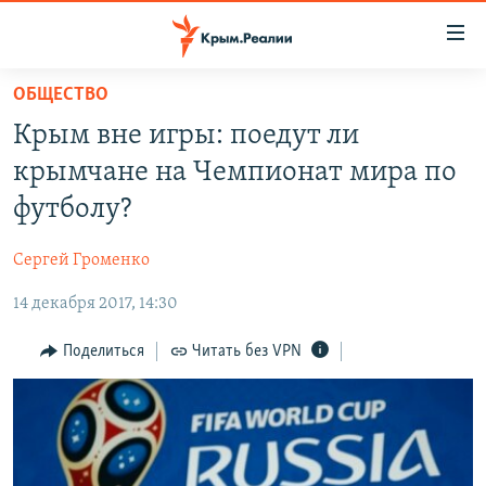
Доступность
ссылки
Вернуться
ОБЩЕСТВО
к
НОВОСТИ
Крым вне игры: поедут ли
основному
СПЕЦПРОЕКТЫ
содержанию
крымчане на Чемпионат мира по
ВОДА
Вернутся
ГРУЗ 200
футболу?
к
ИСТОРИЯ
КАРТА ВОЕННЫХ ОБЪЕКТОВ КРЫМА
главной
Сергей Громенко
ЕЩЕ
11 ЛЕТ ОККУПАЦИИ КРЫМА. 11 ИСТОРИЙ СОПРОТИВЛЕНИЯ
навигации
Вернутся
14 декабря 2017, 14:30
РАДІО СВОБОДА
ИНТЕРАКТИВ
к
КАК ОБОЙТИ БЛОКИРОВКУ
ИНФОГРАФИКА
Поделиться
Читать без VPN
поиску
ТЕЛЕПРОЕКТ КРЫМ.РЕАЛИИ
Українською
СОВЕТЫ ПРАВОЗАЩИТНИКОВ
Qırımtatar
ПРОПАВШИЕ БЕЗ ВЕСТИ