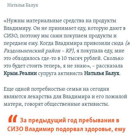
с
л
Наталья Балух
л
а
а
й
«Нужны материальные средства на продукты
й
д
Владимиру. Он не принимает еду, которую дают в
д
СИЗО, поэтому мы сами покупаем продукты и
передаем ему. Когда Владимира привозили сюда
(в
Раздольненский район – КР)
, я покупала еду, мне
это обходилось где-то в 10 тысяч рублей. Сколько
это будет стоить теперь, я не знаю», – рассказала
Крым.Реалии
супруга активиста
Наталья Балух
.
Еще одной потребностью семьи на сегодня
являются лекарства для Владимира и его пожилой
матери, говорят общественные активисты.
За предыдущий год пребывания в
СИЗО Владимир подорвал здоровье, ему