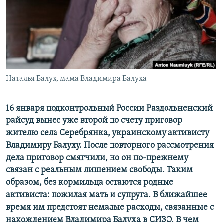
ПРИСОЕДИНЯЙТЕСЬ!
ПОБЕДИТЕЛЕЙ НЕ СУДЯТ?
КРЫМ.НЕПОКОРЕННЫЙ
ELIFBE
УКРАИНСКАЯ ПРОБЛЕМА КРЫМА
Все сайты RFE/RL
Наталья Балух, мама Владимира Балуха
16 января подконтрольный России Раздольненский
райсуд вынес уже второй по счету приговор
жителю села Серебрянка, украинскому активисту
Владимиру Балуху. После повторного рассмотрения
дела приговор смягчили, но он по-прежнему
связан с реальным лишением свободы. Таким
образом, без кормильца остаются родные
активиста:
пожилая мать и супруга. В ближайшее
время им предстоят немалые расходы, связанные с
нахождением Владимира Балуха в СИЗО. В чем