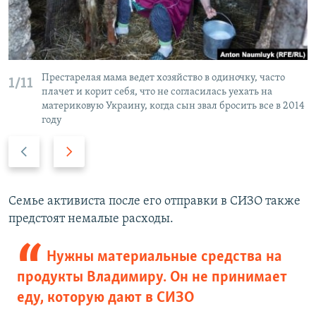
Престарелая мама ведет хозяйство в одиночку, часто
1/11
плачет и корит себя, что не согласилась уехать на
материковую Украину, когда сын звал бросить все в 2014
году
П
С
р
л
е
е
д
д
Семье активиста после его отправки в СИЗО также
ы
у
предстоят немалые расходы.
д
ю
у
щ
Нужны материальные средства на
щ
и
продукты Владимиру. Он не принимает
и
й
еду, которую дают в СИЗО
й
с