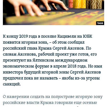
ПРИСОЕДИНЯЙТЕСЬ!
ПОБЕДИТЕЛЕЙ НЕ СУДЯТ?
КРЫМ.НЕПОКОРЕННЫЙ
ELIFBE
УКРАИНСКАЯ ПРОБЛЕМА КРЫМА
Все сайты RFE/RL
К концу 2019 года в поселке Кацивели на ЮБК
появится игорная зона, – об этом сообщил
российский глава Крыма Сергей Аксенов. По
словам Аксенова, рабочий проект уже готов, его
презентуют на Ялтинском международном
экономическом форуме в апреле 2018 года. Но имя
инвестора будущей игорной зоны Сергей Аксенов
предпочел пока не называть – якобы из-за угрозы
санкций.
О намерении создать на полуострове игорную зону
российские власти Крыма говорили еще осенью