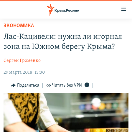
Доступность
ссылки
Вернуться
ЭКОНОМИКА
к
НОВОСТИ
Лас-Кацивели: нужна ли игорная
основному
СПЕЦПРОЕКТЫ
содержанию
зона на Южном берегу Крыма?
ВОДА
Вернутся
ГРУЗ 200
к
Сергей Громенко
ИСТОРИЯ
КАРТА ВОЕННЫХ ОБЪЕКТОВ КРЫМА
главной
29 марта 2018, 13:30
ЕЩЕ
11 ЛЕТ ОККУПАЦИИ КРЫМА. 11 ИСТОРИЙ СОПРОТИВЛЕНИЯ
навигации
Вернутся
РАДІО СВОБОДА
ИНТЕРАКТИВ
Поделиться
Читать без VPN
к
КАК ОБОЙТИ БЛОКИРОВКУ
ИНФОГРАФИКА
поиску
ТЕЛЕПРОЕКТ КРЫМ.РЕАЛИИ
Українською
СОВЕТЫ ПРАВОЗАЩИТНИКОВ
Qırımtatar
ПРОПАВШИЕ БЕЗ ВЕСТИ