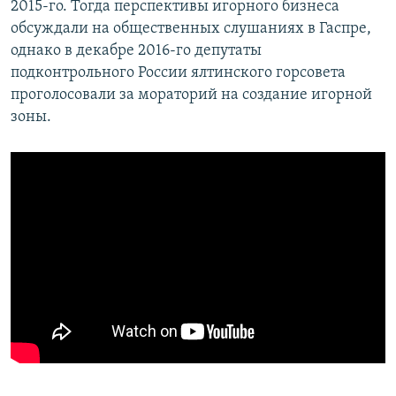
2015-го. Тогда перспективы игорного бизнеса
обсуждали на общественных слушаниях в Гаспре,
однако в декабре 2016-го депутаты
подконтрольного России ялтинского горсовета
проголосовали за мораторий на создание игорной
зоны.