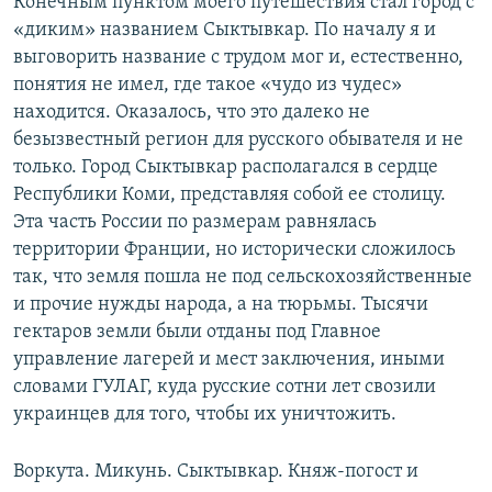
Конечным пунктом моего путешествия стал город с
«диким» названием Сыктывкар. По началу я и
выговорить название с трудом мог и, естественно,
понятия не имел, где такое «чудо из чудес»
находится. Оказалось, что это далеко не
безызвестный регион для русского обывателя и не
только. Город Сыктывкар располагался в сердце
Республики Коми, представляя собой ее столицу.
Эта часть России по размерам равнялась
территории Франции, но исторически сложилось
так, что земля пошла не под сельскохозяйственные
и прочие нужды народа, а на тюрьмы. Тысячи
гектаров земли были отданы под Главное
управление лагерей и мест заключения, иными
словами ГУЛАГ, куда русские сотни лет свозили
украинцев для того, чтобы их уничтожить.
Воркута. Микунь. Сыктывкар. Княж-погост и