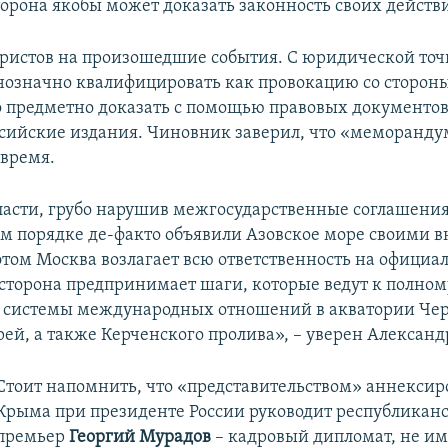
торона якобы может доказать законность своих действ
юристов на произошедшие события. С юридической точ
нозначно квалифицировать как провокацию со сторон
о предметно доказать с помощью правовых документов
сийские издания. Чиновник заверил, что «меморанду
время.
ласти, грубо нарушив межгосударственные соглашения
м порядке де-факто объявили Азовское море своими 
этом Москва возлагает всю ответственность на официа
сторона предпринимает шаги, которые ведут к полно
 системы международных отношений в акватории Чер
рей, а также Керченского пролива», – уверен Александ
Стоит напомнить, что «представительством» аннексир
Крыма при президенте России руководит республикан
премьер
Георгий Мурадов
– кадровый дипломат, не и