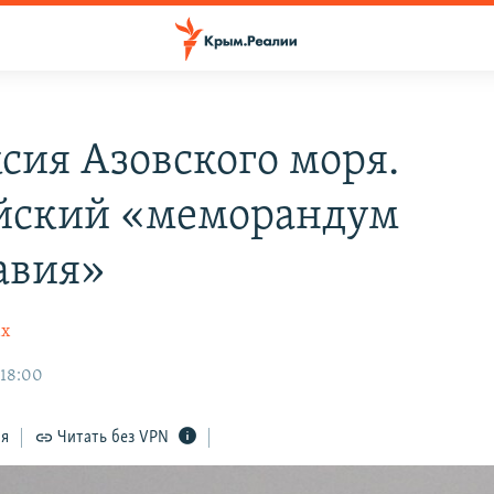
сия Азовского моря.
йский «меморандум
авия»
ах
 18:00
ся
Читать без VPN