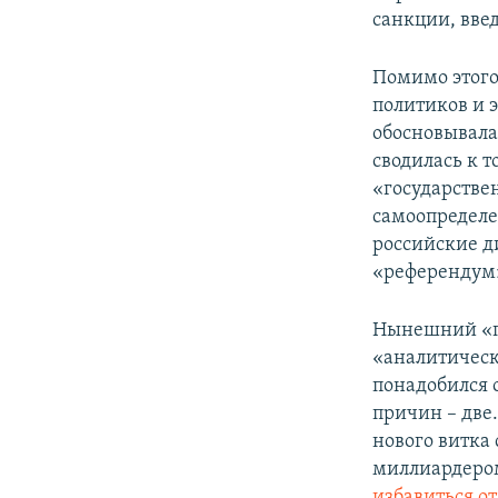
санкции, вве
Помимо этого
политиков и э
обосновывала
сводилась к 
«государстве
самоопределе
российские ди
«референдум»
Нынешний «пр
«аналитическ
понадобился 
причин – две.
нового витка
миллиардер
избавиться о