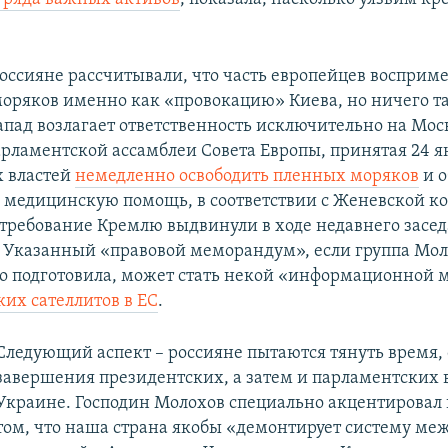
оссияне рассчитывали, что часть европейцев восприме
оряков именно как «провокацию» Киева, но ничего та
апад возлагает ответственность исключительно на Моск
рламентской ассамблеи Совета Европы, принятая 24 ян
х властей
немедленно освободить пленных моряков
и о
медицинскую помощь, в соответствии с Женевской к
требование Кремлю выдвинули в ходе недавнего засед
 Указанный «правовой меморандум», если группа Мол
о подготовила, может стать некой «информационной 
их сателлитов в ЕС
.
Следующий аспект – россияне пытаются тянуть время,
завершения президентских, а затем и парламентских 
Украине. Господин Молохов специально акцентировал
том, что наша страна якобы «демонтирует систему м