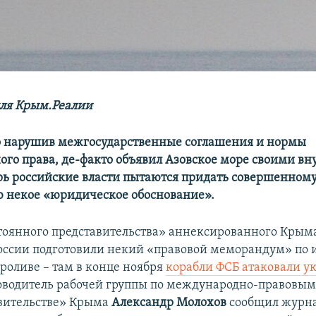
ля Крым.Реалии
о нарушив межгосударственные соглашения и нормы
го права, де-факто объявил Азовское море своими в
рь российские власти пытаются придать совершенном
 некое «юридическое обоснование».
оянного представительства» аннексированного Крым
оссии подготовили некий «правовой меморандум» по 
роливе – там в конце ноября
корабли ФСБ атаковали у
ководитель рабочей группы по международно-правовым
вительстве» Крыма
Александр Молохов
сообщил журна