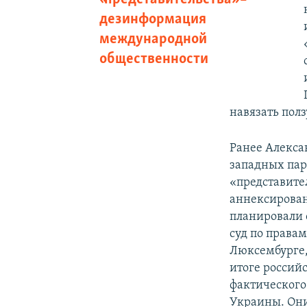
дезинформация
международной
общественности
навязать пол
Ранее Алекса
западных пар
«представите
аннексирован
планировали 
суд по правам
Люксембурге,
итоге россий
фактического
Украины. Они