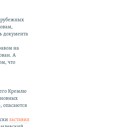
арубежных
ловам,
ть документа
равом на
ован. А
ом, что
чего Кремлю
сновных
е, опасаются
с
ески
заставил
ремлевский