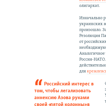
олигархат.
Изначально р
украинских м
произошло. З
Резолюция Па
от российски
необходимую 
Аналогичное 
Россия-НАТО.
действительн
для
кремлевск
Российский интерес в
том, чтобы легализовать
аннексию Азова руками
своей «пятой колонны» в