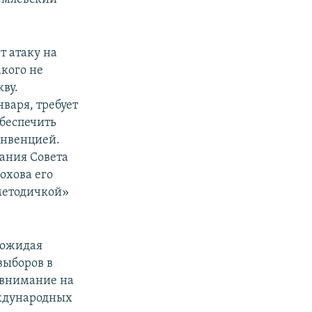
т атаку на
кого не
ву.
варя, требует
беспечить
онвенцией.
ания Совета
охова его
методичкой»
 ожидая
выборов в
 внимание на
еждународных