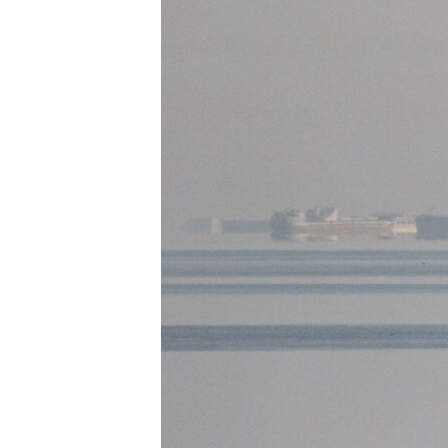
ПОБЕДИТЕЛЕЙ НЕ СУДЯТ?
КРЫМ.НЕПОКОРЕННЫЙ
ELIFBE
УКРАИНСКАЯ ПРОБЛЕМА КРЫМА