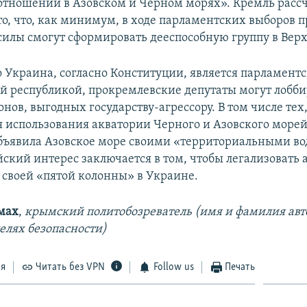
отношений в Азовском и Черном морях». Кремль расс
то, что, как минимум, в ходе парламентских выборов 
силы смогут сформировать дееспособную группу в Верх
о Украина, согласно Конституции, является парламентс
й республикой, прокремлевские депутаты могут лобби
нов, выгодных государству-агрессору. В том числе тех
ся использования акватории Черного и Азовского море
бъявила Азовское море своими «территориальными во
йский интерес заключается в том, чтобы легализовать
 своей «пятой колонны» в Украине.
мах
,
крымский политобозреватель (имя и фамилия авт
елях безопасности)
ся
Читать без VPN
Follow us
Печать