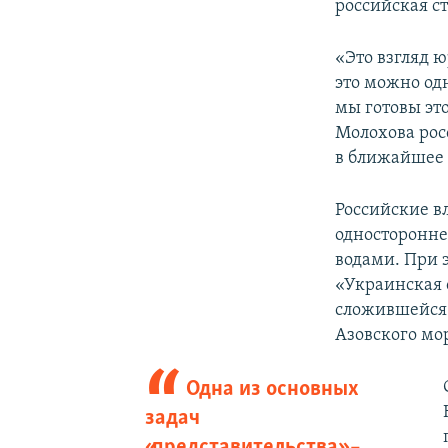
российская с
«Это взгляд 
это можно од
мы готовы эт
Молохова рос
в ближайшее 
Российские в
односторонне
водами. При 
«Украинская 
сложившейся
Азовского мо
Одна из основных
задач
«представительства» –