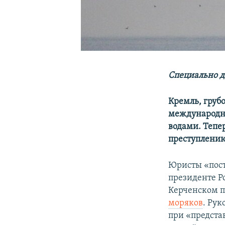
Специально д
Кремль, груб
международно
водами. Тепе
преступлению
Юристы «пост
президенте Р
Керченском п
моряков
. Ру
при «предста