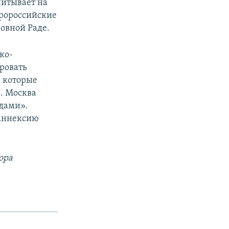
читывает на
пророссийские
овной Раде.
ко-
ровать
, которые
й. Москва
дами».
 аннексию
ора