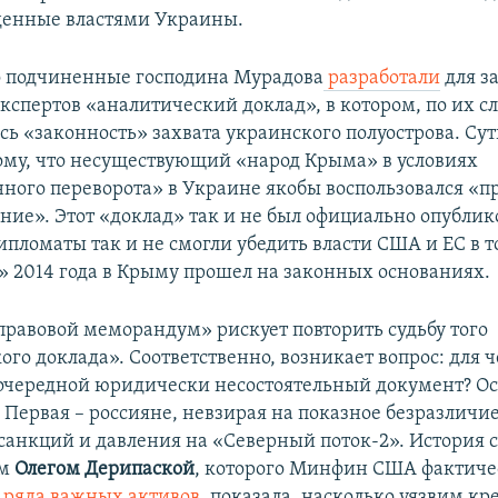
денные властями Украины.
 подчиненные господина Мурадова
разработали
для з
кспертов «аналитический доклад», в котором, по их с
сь «законность» захвата украинского полуострова. Су
тому, что несуществующий «народ Крыма» в условиях
нного переворота» в Украине якобы воспользовался «п
ние». Этот «доклад» так и не был официально опублик
пломаты так и не смогли убедить власти США и ЕС в т
 2014 года в Крыму прошел на законных основаниях.
авовой меморандум» рискует повторить судьбу того
ого доклада». Соответственно, возникает вопрос: для 
очередной юридически несостоятельный документ? О
 Первая – россияне, невзирая на показное безразличи
 санкций и давления на «Северный поток-2». История 
ом
Олегом Дерипаской
, которого Минфин США фактич
т ряда важных активов
, показала, насколько уязвим к