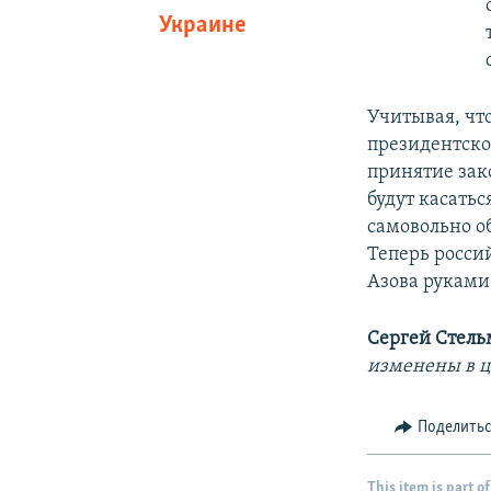
Украине
Учитывая, чт
президентско
принятие зако
будут касать
самовольно о
Теперь росси
Азова руками
Сергей Стель
изменены в ц
Поделить
This item is part of