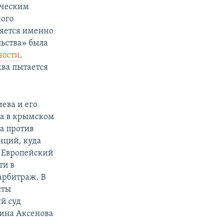
ическим
ого
яется именно
льства» была
ности
.
ква пытается
ева и его
да в крымском
а против
нций, куда
и Европейский
ти в
арбитраж. В
сты
й суд
дина Аксенова