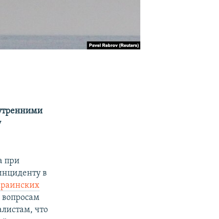
нутренними
у
а при
инциденту в
краинских
 вопросам
листам, что