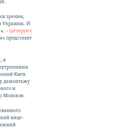
ий.
ки зрения,
ы Украины. И
», –
цитируют
м» представят
, в
внутренними
льный Киев.
му демонтажу
ного и
р Молохов.
ованного
ский вице-
мевший