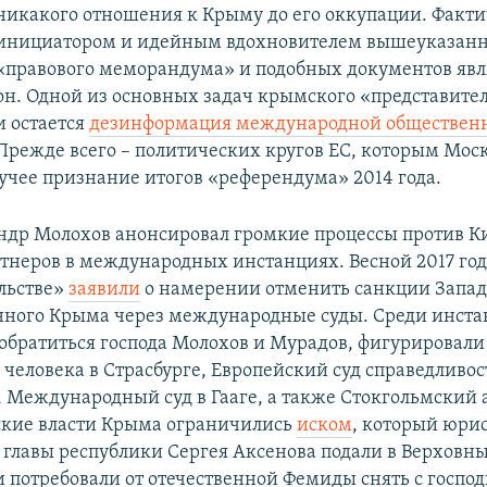
никакого отношения к Крыму до его оккупации. Факт
инициатором и идейным вдохновителем вышеуказанн
«правового меморандума» и подобных документов явл
он. Одной из основных задач крымского «представите
и остается
дезинформация международной обществен
Прежде всего – политических кругов ЕС, которым Мос
зучее признание итогов «референдума» 2014 года.
ндр Молохов анонсировал громкие процессы против Ки
тнеров в международных инстанциях. Весной 2017 го
льстве»
заявили
о намерении отменить санкции Запад
ного Крыма через международные суды. Среди инста
обратиться господа Молохов и Мурадов, фигурировал
 человека в Страсбурге, Европейский суд справедливос
 Международный суд в Гааге, а также Стокгольмский 
ские власти Крыма ограничились
иском
, который юри
 главы республики Сергея Аксенова подали в Верховны
 потребовали от отечественной Фемиды снять с госпо