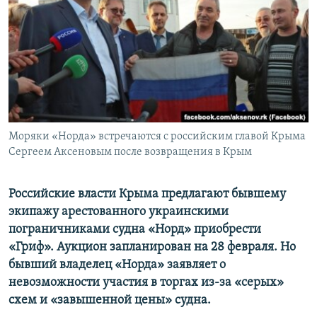
ПРИСОЕДИНЯЙТЕСЬ!
ПОБЕДИТЕЛЕЙ НЕ СУДЯТ?
КРЫМ.НЕПОКОРЕННЫЙ
ELIFBE
УКРАИНСКАЯ ПРОБЛЕМА КРЫМА
Все сайты RFE/RL
Моряки «Норда» встречаются с российским главой Крыма
Сергеем Аксеновым после возвращения в Крым
Российские власти Крыма предлагают бывшему
экипажу арестованного украинскими
пограничниками судна «Норд» приобрести
«Гриф». Аукцион запланирован на 28 февраля. Но
бывший владелец «Норда» заявляет о
невозможности участия в торгах из-за «серых»
схем и «завышенной цены» судна.