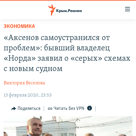
Доступность
ссылки
Вернуться
ЭКОНОМИКА
к
НОВОСТИ
«Аксенов самоустранился от
основному
СПЕЦПРОЕКТЫ
содержанию
проблем»: бывший владелец
ВОДА
Вернутся
ГРУЗ 200
«Норда» заявил о «серых» схемах
к
ИСТОРИЯ
КАРТА ВОЕННЫХ ОБЪЕКТОВ КРЫМА
с новым судном
главной
ЕЩЕ
11 ЛЕТ ОККУПАЦИИ КРЫМА. 11 ИСТОРИЙ СОПРОТИВЛЕНИЯ
навигации
Виктория Веселова
Вернутся
РАДІО СВОБОДА
ИНТЕРАКТИВ
к
13 февраля 2020, 23:53
КАК ОБОЙТИ БЛОКИРОВКУ
ИНФОГРАФИКА
поиску
Поделиться
Читать без VPN
ТЕЛЕПРОЕКТ КРЫМ.РЕАЛИИ
Українською
СОВЕТЫ ПРАВОЗАЩИТНИКОВ
Qırımtatar
ПРОПАВШИЕ БЕЗ ВЕСТИ