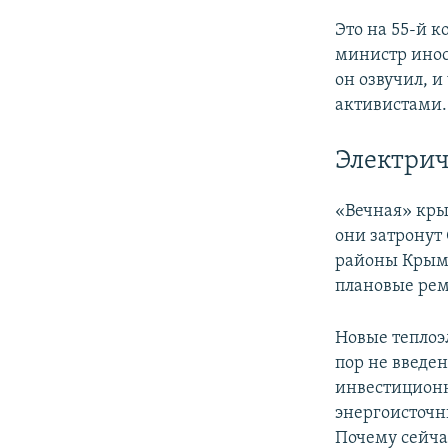
Это на 55-й 
министр ино
он озвучил, и
активистами.
Электрич
«Вечная» кры
они затронут
районы Крыма
плановые рем
Новые теплоэ
пор не введен
инвестиционн
энергоисточн
Почему сейча