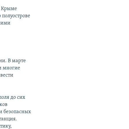
о Крыме
 полуострове
кими
и. В марте
и многие
овести
оля до сих
тков
и безопасных
танция.
тику,