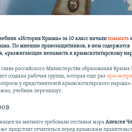
чебник «История Крыма» за 10 класс начали
изымать
и
ыма. По мнению правозащитников, в нем содержатся
, «разжигающие ненависть к крымскотатарскому нар
 глава российского Министерства образования Крыма
удет создана рабочая группа, которая еще раз
просмотр
опросы у представителей крымскотатарского народа».
ожно, учебник перепишут.
ров
тинцев на митинге требовали отставки мэра
Алексея Ч
кже предстоит отчитаться перед крымским правительс