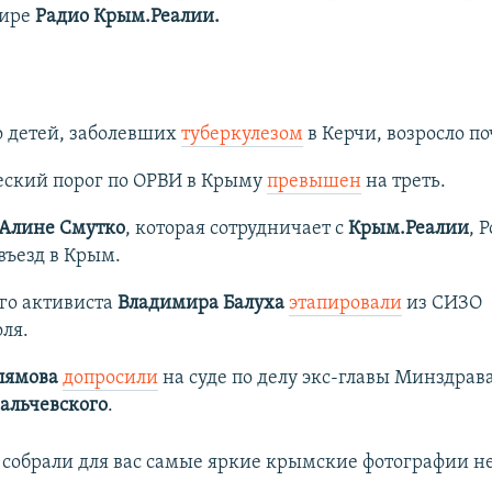
фире
Радио Крым.Реалии.
о детей, заболевших
туберкулезом
в Керчи, возросло по
ский порог по ОРВИ в Крыму
превышен
на треть.
Алине Смутко
, которая сотрудничает с
Крым.Реалии
, 
въезд в Крым.
го активиста
Владимира Балуха
этапировали
из СИЗО
ля.
лямова
допросили
на суде по делу экс-главы Минздрав
альчевского
.
собрали для вас самые яркие крымские фотографии н