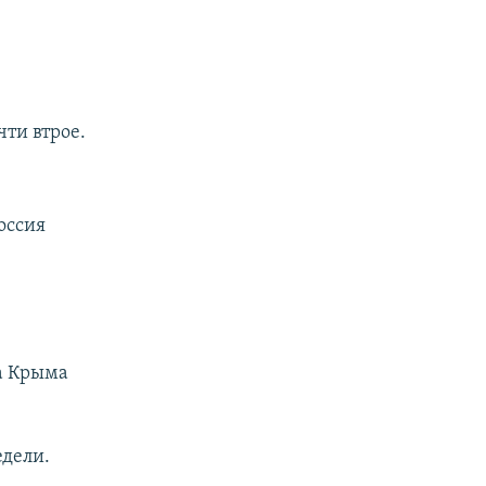
чти втрое.
Россия
а Крыма
едели.