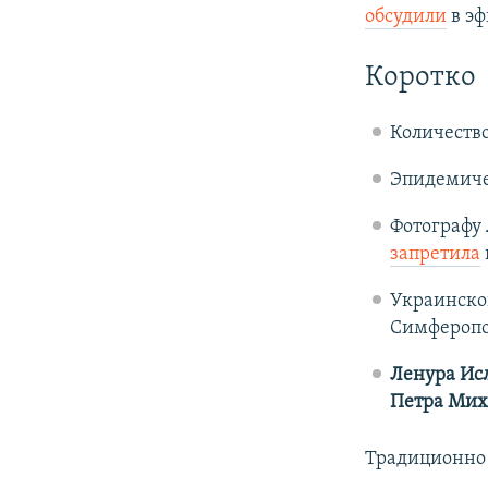
обсудили
в э
Коротко
Количеств
Эпидемиче
Фотографу
запретила
Украинско
Симферопо
Ленура Ис
Петра Мих
Традиционно 