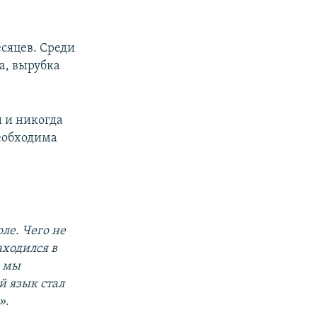
сяцев. Среди
а, вырубка
ы и никогда
необходима
ле. Чего не
аходился в
о мы
 язык стал
»
.