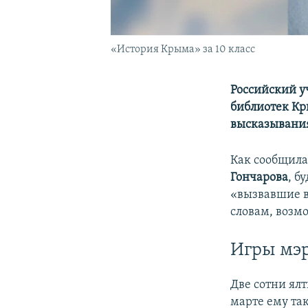
«История Крыма» за 10 класс
Российский у
библиотек Кр
высказывания
Как сообщила
Гончарова
, б
«вызвавшие в
словам, возм
Игры мэ
Две сотни ял
марте ему та