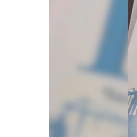
ПОБЕДИТЕЛЕЙ НЕ СУДЯТ?
КРЫМ.НЕПОКОРЕННЫЙ
ELIFBE
УКРАИНСКАЯ ПРОБЛЕМА КРЫМА