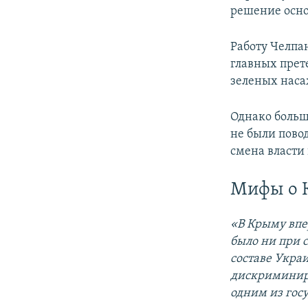
решение осно
Работу Челпа
главных прет
зеленых наса
Однако больш
не были пово
смена власти
Мифы о 
«В Крыму впе
было ни при с
составе Украи
дискриминиру
одним из гос