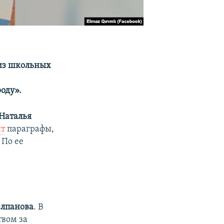
з школьных
оду».
Наталья
ит
параграфы,
 По ее
елпанова
. В
твом за