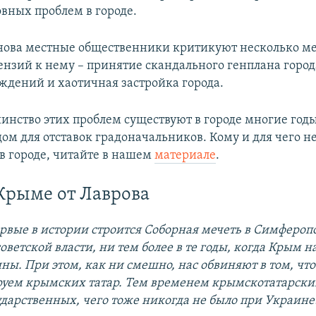
вных проблем в городе.
нова местные общественники критикуют несколько ме
ензий к нему – принятие скандального генплана город
ждений и хаотичная застройка города.
инство этих проблем существуют в городе многие год
дом для отставок градоначальников. Кому и для чего 
 в городе, читайте в нашем
материале
.
Крыме от Лаврова
рвые в истории строится Соборная мечеть в Симферопо
оветской власти, ни тем более в те годы, когда Крым н
ны. При этом, как ни смешно, нас обвиняют в том, чт
ем крымских татар. Тем временем крымскотатарский
ударственных, чего тоже никогда не было при Украине