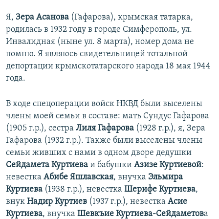
Я,
Зера Асанова
(Гафарова), крымская татарка,
родилась в 1932 году в городе Симферополь, ул.
Инвалидная (ныне ул. 8 марта), номер дома не
помню. Я являюсь свидетельницей тотальной
депортации крымскотатарского народа 18 мая 1944
года.
В ходе спецоперации войск НКВД были выселены
члены моей семьи в составе: мать Сундус Гафарова
(1905 г.р.), сестра
Лиля Гафарова
(1928 г.р.), я, Зера
Гафарова (1932 г.р.). Также были выселены члены
семьи живших с нами в одном дворе дедушки
Сейдамета Куртиева
и бабушки
Азизе Куртиевой
:
невестка
Абибе Яшлавская
, внучка
Эльмира
Куртиева
(1938 г.р.), невестка
Шерифе Куртиева
,
внук
Надир Куртиев
(1937 г.р.), невестка
Асие
Куртиева
, внучка
Шевкъие Куртиева-Сейдаметов
а