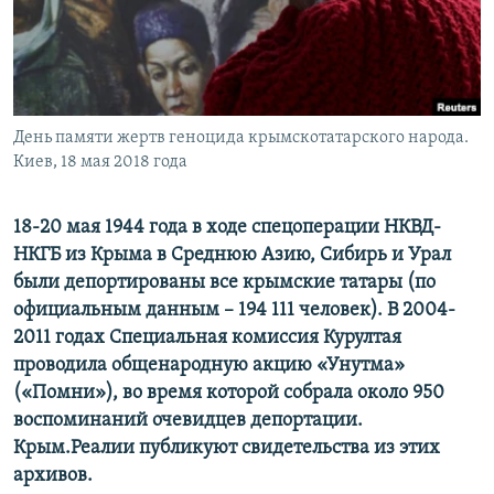
ПРИСОЕДИНЯЙТЕСЬ!
ПОБЕДИТЕЛЕЙ НЕ СУДЯТ?
КРЫМ.НЕПОКОРЕННЫЙ
ELIFBE
День памяти жертв геноцида крымскотатарского народа.
УКРАИНСКАЯ ПРОБЛЕМА КРЫМА
Киев, 18 мая 2018 года
Все сайты RFE/RL
18-20 мая 1944 года в ходе спецоперации НКВД-
НКГБ из Крыма в Среднюю Азию, Сибирь и Урал
были депортированы все крымские татары (по
официальным данным – 194 111 человек). В 2004-
2011 годах Специальная комиссия Курултая
проводила общенародную акцию «Унутма»
(«Помни»), во время которой собрала около 950
воспоминаний очевидцев депортации.
Крым.Реалии публикуют свидетельства из этих
архивов.