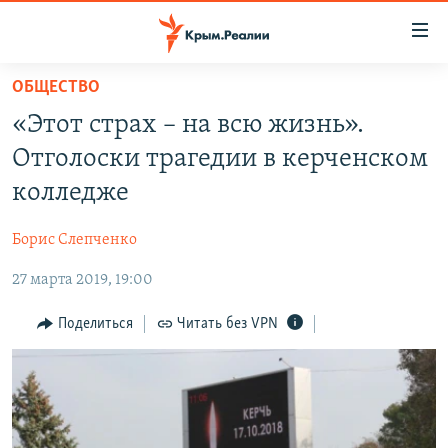
Доступность
ссылки
Вернуться
ОБЩЕСТВО
к
НОВОСТИ
«Этот страх – на всю жизнь».
основному
СПЕЦПРОЕКТЫ
содержанию
Отголоски трагедии в керченском
ВОДА
Вернутся
ГРУЗ 200
колледже
к
ИСТОРИЯ
КАРТА ВОЕННЫХ ОБЪЕКТОВ КРЫМА
главной
Борис Слепченко
ЕЩЕ
11 ЛЕТ ОККУПАЦИИ КРЫМА. 11 ИСТОРИЙ СОПРОТИВЛЕНИЯ
навигации
Вернутся
27 марта 2019, 19:00
РАДІО СВОБОДА
ИНТЕРАКТИВ
к
КАК ОБОЙТИ БЛОКИРОВКУ
ИНФОГРАФИКА
Поделиться
Читать без VPN
поиску
ТЕЛЕПРОЕКТ КРЫМ.РЕАЛИИ
Українською
СОВЕТЫ ПРАВОЗАЩИТНИКОВ
Qırımtatar
ПРОПАВШИЕ БЕЗ ВЕСТИ