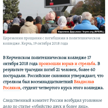
ПРИСОЕДИНЯЙТЕСЬ!
ПОБЕДИТЕЛЕЙ НЕ СУДЯТ?
КРЫМ.НЕПОКОРЕННЫЙ
ELIFBE
УКРАИНСКАЯ ПРОБЛЕМА КРЫМА
Все сайты RFE/RL
Церемония прощания с погибшими в политехническом
колледже. Керчь, 19 октября 2018 года
В Керченском политехническом колледже 17
октября 2018 года
произошли взрыв и стрельба
. В
результате трагедии погиб 21 человек, более 60
пострадали. Российские силовики утверждают, что
стрелком был восемнадцатилетний
Владислав
Росляков
, студент четвертого курса этого колледжа.
Следственный комитет России возбудил уголовное
дело по статье «убийство двух и более лиц».